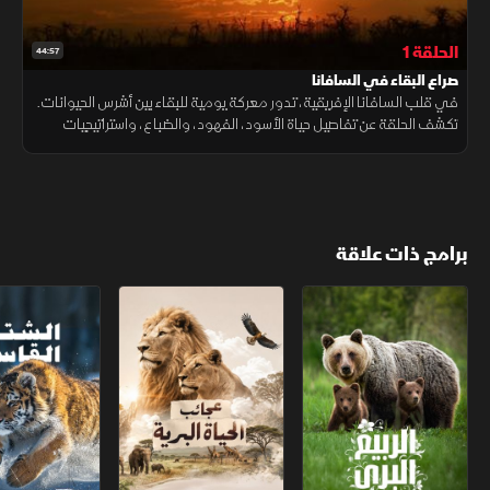
الحلقة 1
44:57
صراع البقاء في السافانا
في قلب السافانا الإفريقية، تدور معركة يومية للبقاء بين أشرس الحيوانات.
تكشف الحلقة عن تفاصيل حياة الأسود، الفهود، والضباع، واستراتيجيات
الصيد والدفاع التي طورتها للبقاء في بيئة قاسية لا ترحم.
برامج ذات علاقة
الربيع البري
عجائب الحياة البرية
الشتاء القاسي