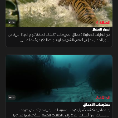
الحلقة 4
45:03
أسرار الأدغال
من الغابات المطيرة لأعماق المحيطات، تكشف الحلقة تنوع الحياة البرية من
الببور المفترسة إلى أفعى الشجرة والببغاوات الذكية وأسماك البيرانا
الشرسة، مسلطا الضوء على الصراع من أجل البقاء وسط تهديدات الإنسان
الحلقة 3
45:03
مفترسات الأعماق
رحلة علمية تكشف أسرار تكيف المفترسات البحرية مع أقسى ظروف
المحيطات، من أسماك القرش إلى الكائنات الخفية، حيث تمنحها قدراتها