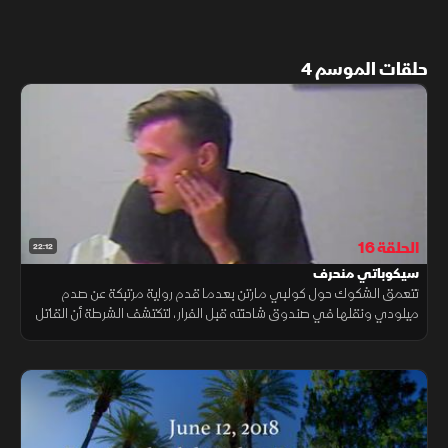
حلقات الموسم 4
الحلقة 16
22:12
سيكوباتي منحرف
تتعمق الشكوك حول كولبي مارتن بعدما قدم رواية مرتبكة عن صدم
ميلودي ونقلها في صندوق شاحنته قبل الفرار، لتكتشف الشرطة أن القاتل
ليس مجرد كاذب مرضي، بل شخص سيكوباتي منحرف يقيم علاقة مع جثة.