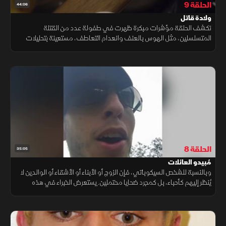
الحلقة 9
44:06
ولادة قاتل
تكشف الحلقة مؤشرات مبكرة ظهرت في طفولة عدد من القتلة
المتسلسلين، مثل الهوس بالعنف وانعدام التعاطف، مستعينة بتحليلات
خبراء وقضايا شهيرة لفهم كيف تتشكل الشخصيات الخطيرة قبل ارتكاب
جرائمها
الحلقة 8
35:05
مُبيدو العائلات
وبالنسبة للشخص السيكوباتي، فإن الزوج أو الأبناء أو الأشقاء أو الوالدين لا
يُنظر إليهم كأحباء، بل كمجرد ضحايا محتملين. يستعرض الخبراء في هذه
الحلقة قضايا صادمة لما يُعرف بـ"مُبيدي العائلات".