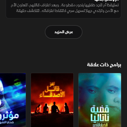
تستيقظ أم لتجد طفليها بنحور مقطوعة.. وبعد اعتراف قاتلهم، تتعاون الأم
مع الأمن وترتدي جهاز تسجيل سري لالتقاط اعترافاته.. لتنكشف حقيقة
مرعبة يقودها غضب مرضي ونزعة سيكوباتية قادت لعنف غير مبرر..
عرض المزيد
برامج ذات علاقة
قضية ناتاليا.. الخيار الأخير
لغز قاتل الأصدقاء
مؤثرون.. ضحايا 