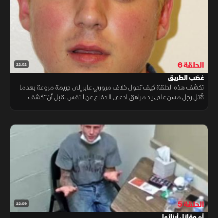
الحلقة 6
22:02
غضب الطريق
تكشف هذه الحلقة كيف تحول خلاف مروري عابر إلى جريمة مروعة بعدما
قُتل رجل مسن على يد مراهق ادعى الدفاع عن النفس، قبل أن تكشف
التحقيقات تناقضات صادمة في روايته وسلوكه.
الحلقة 5
22:09
أم وقاتل أبنائها