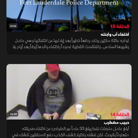
الحلقة 15
21:52
اختفاء أب وابنته
تواجه عائلة مارتين برنارد وضعاً خطيراً بعد إبلاغها عن اختفائها وهي حامل
بشهرها السادس، وتفاقمت القضية غموداً باختفاء والدها أيضاً بعد أيام بلا
أثر، وسط تساؤلات مقلقة عما يدور خلف الكواليس.
الحلقة 14
22:09
حبيب مضطرب
أبلغ عامل منصات نفط يبلغ 33 عاماً عبر الطوارئ عن اختفاء صديقته
متعاوناً بالبحث، لكن فشله باختبار كشف الكذب دفع المحققين للشك في