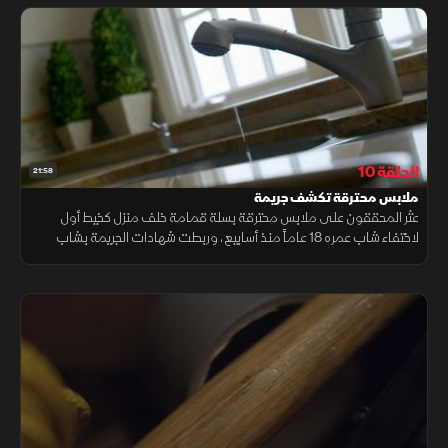
الحلقة 10
21:58
ملابس محترقة تكشف جريمة
عثر المحققون على ملابس محترقة بسلة قمامة خلف منزل كخيط أول
لاختفاء شاب عمره 18 عاماً منذ أسابيع، وربطت شهادات الجريمة بشاب
عنيف، فيما كشف التحقيق مفاهيم لمخطط جنائي غامض وأكثر تعقيداً.