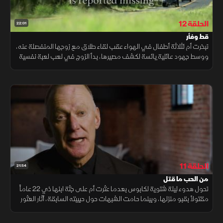
الحلقة 12
22:01
قط وفأر
تبخرت أم لثلاثة أطفال في الهواء عقب لقاء طلاق مع زوجها المنفصلة عنه،
ووسط جهود عائلية يائسة لكشف مصيرها، بدأ الزوج في لعب لعبة نفسية
خطيرة تشبه القط والفأر مع المحققين ليعطل مجرى التحقيق.
الحلقة 11
21:54
من الحب ما قتل
تحول هدوء ليلة شتوية لكابوس بعدما عثرت أم على جثة ابنها ذي 22 عاماً
مقتولاً بقبو منزلها، وبينما حامت الشبهات حول حبيبته السابقة، أثار العثور
عليها بحالة جمود تام تساؤلات غامضة حول الجريمة.