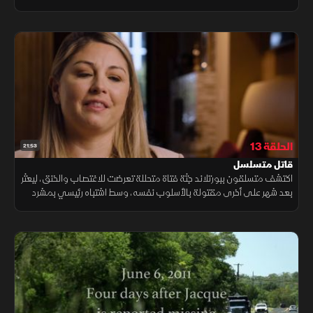
سلوكه واعتباره حبيباً مضطرباً يواجه اتهامات مبطنة.
الحلقة 13
21:53
قاتل متسلسل
اكتشف متسلقون ببورتلاند جثة فتاة متحللة تعرضت للاغتصاب والخنق، ليعثر
بعد شهر على أخرى مقتولة بالأسلوب نفسه، وسط اشتباه رئيسي بمشرد
متنقل يخبئ خيالات جنسية مظلمة خلف جرائمه الوحشية.