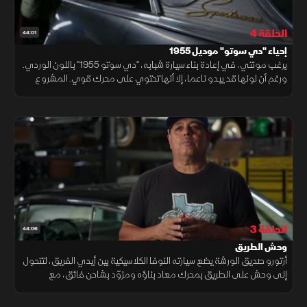
الحلقة 4
44:01
إحياء "دي سوتو" موديل 1955
يرغب مونتي، في إعادة بناء سيارة شبابه، "دي سوتو 1955" باللون الوردي.
ورغم أن لونها قد يبدو ناعما، إلا أنها تحتوي على محرك قوي. المشروع
مليء بالتحديات، خاصة وأن الفريق لم يسبق له العمل على هذا النوع.
الحلقة 3
44:06
وحش الطريق
أرتورو صديق الورشة يضع سيارته النوفا الكلاسيكية بين أيدي الفريق، لتتحول
إلى وحش على الطريق بمحرك معاد بناؤه ومزوّد بشاحن فائق، مع
تحسينات متطورة في الهيكل ونظام الفرامل لتلائم قوتها الهائلة.