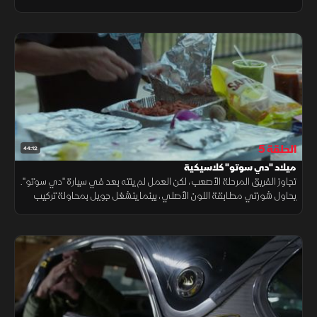
من طلابه، في مشروع تعليمي يجمع بين المهارة والخبرة العملية
الحلقة 5
44:12
ميلاد "دي سوتو" كلاسيكية
تجاوز الفريق المرحلة الأصعب، لكن العمل لم ينته بعد في سيارة "دي سوتو".
يحاول شورتي مطابقة اللون الأصلي، بينما ينشغل جويل بمحاولة تركيب
نظام تكييف جديد. في وقت ذاته تستمر محاولات تحسين التصميم
الداخلي.