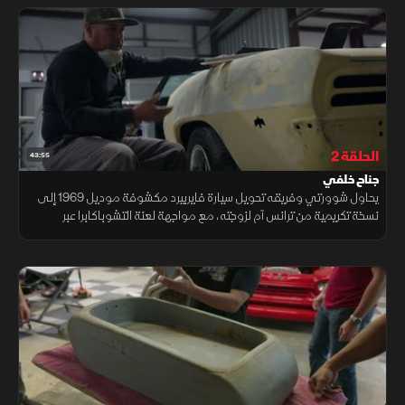
الحلقة 2
43:55
جناح خلفي
يحاول شوورتي وفريقه تحويل سيارة فايربيرد مكشوفة موديل 1969 إلى
نسخة تكريمية من ترانس آم لزوجته، مع مواجهة لعنة التشوباكابرا عبر
تعديلات دقيقة على المحرك والجناح الخلفي.