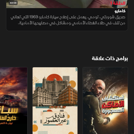
الحلقة 1
43:58
كامارو
صديق شوورتي، تومي، يعمل على إصلاح سيارة كامارو 1969 التي تعاني
من تلف في طلاء الغطاء الأمامي ومشاكل في مصابيحها الأمامية،
استعدادًا لاستعادة رونقها الكلاسيكي قبل عرض السيارات في دالاس.
برامج ذات علاقة
استكشاف الأماكن المهجورة
فنادق عبر العصور
سباق خارج القانو