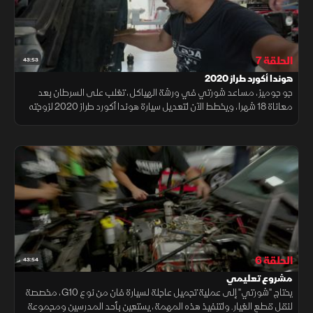
الحلقة 7
43:53
هوندا أكورد طراز 2020
جو جوميز، مساعد شورتي في ورشة الهياكل، تغلب على السرطان بعد
معاناة 18 شهرا، ويخطط الآن لتعديل سيارة هوندا أكورد طراز 2020 لزوجته
تعبيرا عن امتنانه لدعمها. وفي الوقت نفسه، يوشك مشروع شورتي على
الاكتمال
الحلقة 6
43:54
مشروع تعليمي
يحتاج "شورتي" إلى عملية تجميل عاجلة لسيارة فان من نوع G10، مخصصة
لنقل قطع الغيار. ولتنفيذ هذه المهمة، يستعين بأحد المدرسين ومجموعة