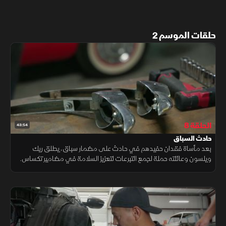
حلقات الموسم 2
الحلقة 8
43:54
حادث السباق
بعد مأساة فقدان حفيدهم في حادث على مضمار سباق، يطلق ريك
ويلسون وعائلته حملة لجمع التبرعات لتعزيز السلامة في مضامير تكساس.
يشارك شورتي وفريقه في تعديل سيارة كورفيت 1956 لبيعها في مزاد
خيري