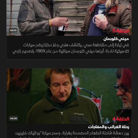
الحلقة 5
44:01
ميني كلوبمان
في زيارة إلى مقاطعة سري، يكتشف هنري وفز مخزنا يضم سيارات
كلاسيكية نادرة، أبرزها ميني كلوبمان سباقية من عام 1969، بتصميم زاوي
يلفت الأنظار ويعكس روح الأداء الرياضي.
الحلقة 4
44:00
رحلة الغرائب والمفاجآت
بين دهشة شاحنة الطعام المصممة بغرابة، وسحر سيارة "بونتياك فايربيرد