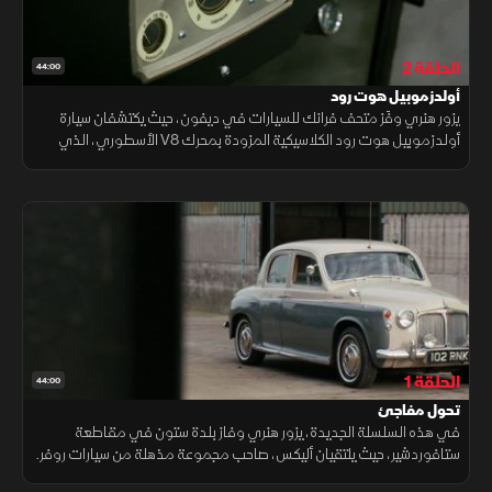
الحلقة 2
44:00
أولدزموبيل هوت رود
يزور هنري وفَز متحف فرانك للسيارات في ديفون، حيث يكتشفان سيارة
أولدزموبيل هوت رود الكلاسيكية المزودة بمحرك V8 الأسطوري، الذي
شكّل علامة فارقة في تاريخ سيارات العضلات الأميركية.
الحلقة 1
44:00
تحول مفاجئ
في هذه السلسلة الجديدة، يزور هنري وفاز بلدة ستون في مقاطعة
ستافوردشير، حيث يلتقيان أليكس، صاحب مجموعة مذهلة من سيارات روفر.
وسرعان ما يتحول اهتمامهما من سيارة روفر P4 إلى موريس ماينر.