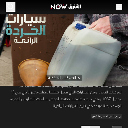
الحلقة 8
الموسم 2
أيقونة السباقات
44:00
منوعات
سيارات الخردة الرائعة
00:12
/
44:00
‫ها أنت، حُلت المشكلة‬
يواصل هنري وفاز رحلتهما إلى مدينة فارنهام، حيث يلتقيان ستيف، أحد أبرز
شغوفي السيارات الكلاسيكية، الذي يفتح أبواب مجموعته المميزة من
المركبات النادرة. وبين السيارات التي تحمل قصصا مختلفة، تبرز الـ"تي في آر"
موديل 1967، وهي مركبة صممت خصيصا لخوض سباقات التضاريس الوعرة،
لتجسد مرحلة فريدة في تاريخ السيارات الرياضية.
برامج السيارات ديسكفري