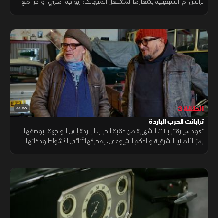
ترانس آم" السبعينية بشعارها المشتعل المتهالكة، يواجه "هنري" و"فز" مع
"داني" تحدي ترميم مستحيل قد يتجاوز حدود قدراتهم.
الحلقة 3
44:00
ترابانت الحرب الباردة
تعود سيارة ترابانت الشهيرة من حقبة الحرب الباردة إلى الواجهة، بوصفها
رمزاً لألمانيا الشرقية والحكم الشيوعي، بمحركها ثنائي الأشواط ودخانها
الكثيف وهيكلها المصنوع من مادة دوروبلاست