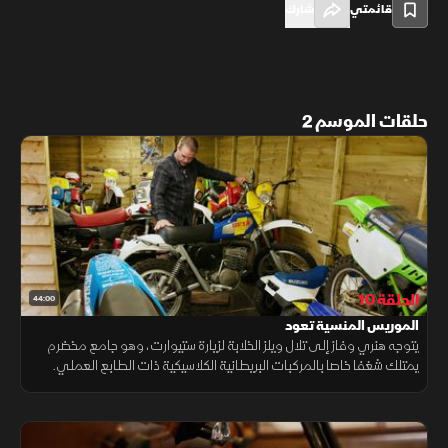
قائمتي
شارك
حلقات الموسم 2
الحلقة 10
44:00
الموريس المنسية تعود
يتوجه هنري وفاز إلى تلال ويلز الخلابة لزيارة ستيوارت، وهو جامع مخضرم
يمتلك شغفا خاصا بالمركبات البريطانية الكلاسيكية ذات الطابع العملي.
داخل إحدى حظائره، يكتشفان كنزاً حقيقياً يتمثل في شاحنة موريس 35