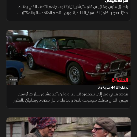
كنز كلاسيكي
ينطلق هنري وفاز إلى غلوسترشاير لزيارة تود، جامع التحف الذي يمتلك
مخزنًا يعج بالكنوز الكلاسيكية النادرة. وبين القطع المتكدسة والمقتنيات
القديمة، تشد انتباههما سيارة بيك أب "ستاندرد تيغنماوث" موديل 1929
الحلقة 6
43:58
مفاجأة كلاسيكية
يتوجه هنري وفز إلى بيدفوردشير لزيارة وارن، أحد عشاق سيارات أوستن
هيلي، الذي يمتلك مجموعة نادرة ومذهلة داخل مخزنه. ويفاجآن بالعثور
على سيارة ترايمف TR6 الشهيرة التي أُطلقت عام 1968 وحققت نجاحا
فوريا