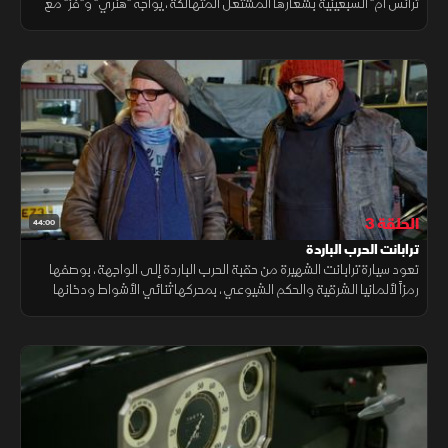
ترانس آم" السبعينية بشعارها المشتعل المتهالكة، يواجه "هنري" و"فز" مع
"داني" تحدي ترميم مستحيل قد يتجاوز حدود قدراتهم.
الحلقة 3
44:00
ترابانت الحرب الباردة
تعود سيارة ترابانت الشهيرة من حقبة الحرب الباردة إلى الواجهة، بوصفها
رمزاً لألمانيا الشرقية والحكم الشيوعي، بمحركها ثنائي الأشواط ودخانها
الكثيف وهيكلها المصنوع من مادة دوروبلاست