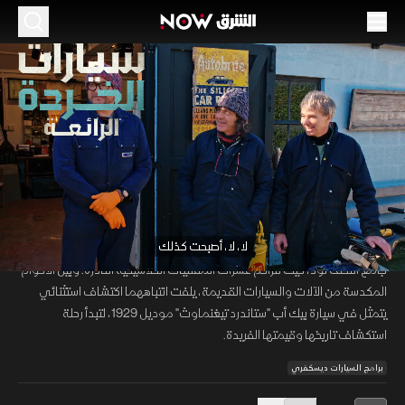
الحلقة 7
الموسم 2
كنز كلاسيكي
44:00
منوعات
سيارات الخردة الرائعة
00:10
/
44:01
‫لا، لا، أصبحت كذلك‬
يتوجه هنري وفاز إلى غلوسترشاير بحثا عن الكنوز المنسية داخل مخزن يملكه
جامع التحف تود، حيث تتراكم عشرات المقتنيات الكلاسيكية النادرة. وبين الأكوام
المكدسة من الآلات والسيارات القديمة، يلفت انتباههما اكتشاف استثنائي
يتمثل في سيارة بيك أب "ستاندرد تيغنماوث" موديل 1929، لتبدأ رحلة
استكشاف تاريخها وقيمتها الفريدة.
برامج السيارات ديسكفري