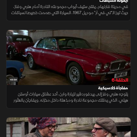
أيقونة السباقات
في مدينة فارنهام، يفتح ستيف أبواب مجموعته النادرة أمام هنري وفاز،
حيث تبرز الـ"تي في آر" موديل 1967، السيارة التي صممت خصيصا لسباقات
التضاريس الوعرة وتحمل قصة مميزة في تاريخ السيارات الرياضية.
الحلقة 6
43:58
مفاجأة كلاسيكية
يتوجه هنري وفز إلى بيدفوردشير لزيارة وارن، أحد عشاق سيارات أوستن
هيلي، الذي يمتلك مجموعة نادرة ومذهلة داخل مخزنه. ويفاجآن بالعثور
على سيارة ترايمف TR6 الشهيرة التي أُطلقت عام 1968 وحققت نجاحا
فوريا