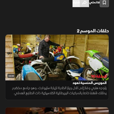
قائمتي
شارك
حلقات الموسم 2
الحلقة 10
44:00
الموريس المنسية تعود
يتوجه هنري وفاز إلى تلال ويلز الخلابة لزيارة ستيوارت، وهو جامع مخضرم
يمتلك شغفا خاصا بالمركبات البريطانية الكلاسيكية ذات الطابع العملي.
داخل إحدى حظائره، يكتشفان كنزاً حقيقياً يتمثل في شاحنة موريس 35