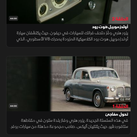
الحلقة 2
44:00
أولدزموبيل هوت رود
يزور هنري وفَز متحف فرانك للسيارات في ديفون، حيث يكتشفان سيارة
أولدزموبيل هوت رود الكلاسيكية المزودة بمحرك V8 الأسطوري، الذي
شكّل علامة فارقة في تاريخ سيارات العضلات الأميركية.
الحلقة 1
44:00
تحول مفاجئ
في هذه السلسلة الجديدة، يزور هنري وفاز بلدة ستون في مقاطعة
ستافوردشير، حيث يلتقيان أليكس، صاحب مجموعة مذهلة من سيارات روفر.
وسرعان ما يتحول اهتمامهما من سيارة روفر P4 إلى موريس ماينر.