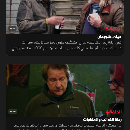
الحلقة 5
44:01
ميني كلوبمان
في زيارة إلى مقاطعة سري، يكتشف هنري وفز مخزنا يضم سيارات
كلاسيكية نادرة، أبرزها ميني كلوبمان سباقية من عام 1969، بتصميم زاوي
يلفت الأنظار ويعكس روح الأداء الرياضي.
الحلقة 4
44:00
رحلة الغرائب والمفاجآت
بين دهشة شاحنة الطعام المصممة بغرابة، وسحر سيارة "بونتياك فايربيرد