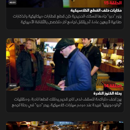
الحلقة 15
43:51
حكايات خلف القطع الكلاسيكية
يزور "درو" جامعا للسكك الحديدية خزن قطع قطارات ميكانيكية وتذكارات
صناعية لأربعين عاما، ثم ينتقل لجامع آخر متخصص بالثقافة الأميركية
الكلاسيكية، مستعرضا مضارب بيسبول عتيقة وعناصر معمارية تجسد الهوية.
الحلقة 14
43:40
رحلة الكنوز النادرة
بين تحف متراكمة للسقف لدى تاجر قديم يمتلك قطعا نادرة، ومقتنيات
"أوتوموبيليا" فريدة عند مرمم سيارات كلاسيكية، يبحر "درو" في رحلة تجمع
بين ندرة الأنتيك وتاريخ التصميم الميكانيكي المذهل.