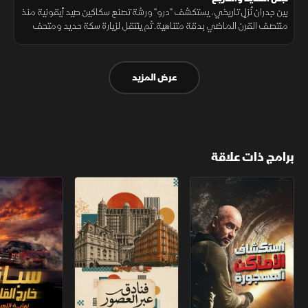
بين جدران نُزلٍ تاريخي، يستكشف "درو" ورشة تصنع سكاكين صيد أيقونية منذ
منتصف القرن الماضي بدقة متناهية. ثم ينتقل لزيارة سكة حديد ومتحف
يديره متطوعون بشغف يحفظ تفاصيل التاريخ من النسيان.
عرض المزيد
برامج ذات علاقة
استكشاف الأماكن المهجورة
فنادق عبر العصور
سباق خارج القانو