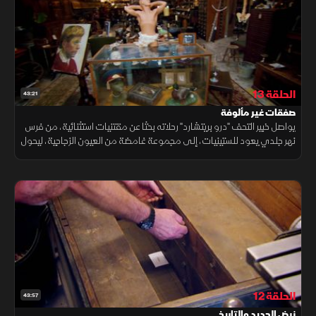
الحلقة 13
43:21
صفقات غير مألوفة
يواصل خبير التحف "درو بريتشارد" رحلاته بحثا عن مقتنيات استثنائية، من فرس
نهر جلدي يعود للستينيات، إلى مجموعة غامضة من العيون الزجاجية، ليحول
كل لقاء إلى مغامرة لاكتشاف قصص تاريخية وصفقات لا تُفوت.
الحلقة 12
43:57
نبض الحديد والتاريخ