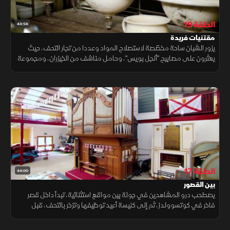
الحلقة 19
43:56
مقتنيات فريدة
يزور الشبان ساحة مخصّصة لاستصلاح المواد وعددا من تجار التحف، حيث
يعثرون على مصابيح "أنجل بويس"، وحامل مناشف من الخيزران، ومجموعة
من الأدراج المصنوعة من خشب الصنوبر، ولافتات مطلية بالمينا، ولوحات
فنية
الحلقة 17
44:00
بين القصور
يصطحب درو المشاهدين في جولة بين مواقع استثنائية، تبدأ داخل قصر
فاخر في كوتسوولدز، ثم إلى كنيسة أعيد توظيفها وتزخر بالتحف، قبل
التوقف في صالة عرض سيارات تضم مقتنيات لافتة.