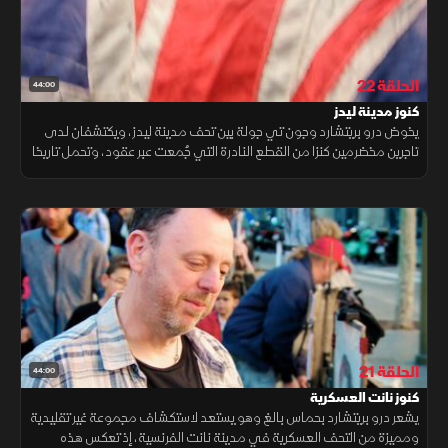
الحلقة 22
44:00
كنوز مدينة ليدز
يخوض درو بريتشارد وجون تي جولة بين تحف مدينة ليدز، ويكتشفان لدى
تاجرين مخضرمين كنزا من القطع النادرة التي جُمعت عبر عقود، وتحمل تاريخا
عريقا وحكايات متراكمة من أزمنة مختلفة.
الحلقة 21
44:00
كنوز نانت العسكرية
يشعر درو بريتشارد بحماس بالغ وهو يستعد لاستكشاف مجموعة غير تقليدية
ومميزة من التحف العسكرية في مدينة نانت الفرنسية، إذ تعكس هذه