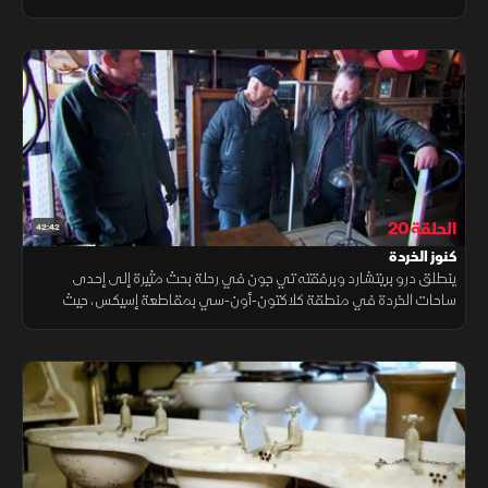
الكنوز النادرة قصصًا غنية بالتاريخ والتفاصيل التي تعود إلى عصور مختلفة.
الحلقة 20
42:42
كنوز الخردة
ينطلق درو بريتشارد وبرفقته تي جون في رحلة بحث مثيرة إلى إحدى
ساحات الخردة في منطقة كلاكتون-أون-سي بمقاطعة إسيكس، حيث
يتجولان بين أكوام القطع القديمة والمخلفات الصناعية التي قد تخفي
كنوزا غير متوقعة.