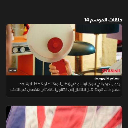
حلقات الموسم 14
الحلقة 23
44:00
مغامرة أوروبية
يجوب درو وتي سوق آريتسو في إيطاليا، ويقتنصان قطعًا نادرة بعد
مفاوضات ناجحة، قبل الانتقال إلى كاتالونيا للقاء تاجر متخصص في التحف
الإسبانية والبرتغالية.. رحلة مليئة بالصفقات المميزة.