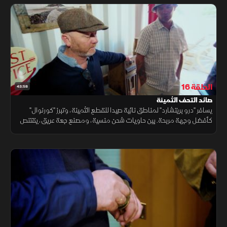
الحلقة 16
43:58
صائد التحف الثمينة
يسافر "درو بريتشارد" لمناطق نائية صيدا للقطع الثمينة، وتبرز "كورنوال"
كأفضل وجهة مربحة. بين حاويات شحن منسية، ومصنع جعة عريق، يقتنص
صفقات استثنائية بأسعار معقولة، محولا الأماكن البسيطة لفرص ذهبية.