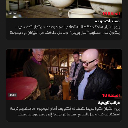
الحلقة 19
43:56
مقتنيات فريدة
يزور الشبان ساحة مخصّصة لاستصلاح المواد وعددا من تجار التحف، حيث
يعثرون على مصابيح "أنجل بويس"، وحامل مناشف من الخيزران، ومجموعة
من الأدراج المصنوعة من خشب الصنوبر، ولافتات مطلية بالمينا، ولوحات
فنية
الحلقة 18
44:00
غرائب تاريخية
يزور الشبان متجرا جديدا للتحف لم يُفتح بعد أمام الجمهور، ما يمنحهم فرصة
استكشاف كنوزه قبل الجميع. بعدها يتوجهون إلى متجر عريق ومتحف
للغرائب يعج بالقطع الفريدة، ويختتموا جولتهم في منزل ريفي تاريخي