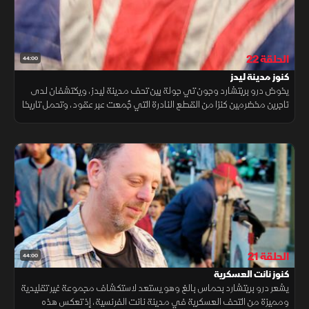
الحلقة 22
44:00
كنوز مدينة ليدز
يخوض درو بريتشارد وجون تي جولة بين تحف مدينة ليدز، ويكتشفان لدى
تاجرين مخضرمين كنزا من القطع النادرة التي جُمعت عبر عقود، وتحمل تاريخا
عريقا وحكايات متراكمة من أزمنة مختلفة.
الحلقة 21
44:00
كنوز نانت العسكرية
يشعر درو بريتشارد بحماس بالغ وهو يستعد لاستكشاف مجموعة غير تقليدية
ومميزة من التحف العسكرية في مدينة نانت الفرنسية، إذ تعكس هذه