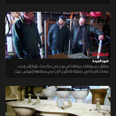
الكنوز النادرة قصصًا غنية بالتاريخ والتفاصيل التي تعود إلى عصور مختلفة.
الحلقة 20
42:42
كنوز الخردة
ينطلق درو بريتشارد وبرفقته تي جون في رحلة بحث مثيرة إلى إحدى
ساحات الخردة في منطقة كلاكتون-أون-سي بمقاطعة إسيكس، حيث
يتجولان بين أكوام القطع القديمة والمخلفات الصناعية التي قد تخفي
كنوزا غير متوقعة.