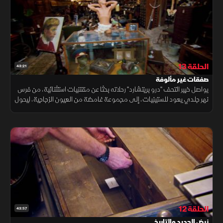
الحلقة 13
43:21
صفقات غير مألوفة
يواصل خبير التحف "درو بريتشارد" رحلاته بحثا عن مقتنيات استثنائية، من فرس
نهر جلدي يعود للستينيات، إلى مجموعة غامضة من العيون الزجاجية، ليحول
كل لقاء إلى مغامرة لاكتشاف قصص تاريخية وصفقات لا تُفوت.
الحلقة 12
43:57
نبض الحديد والتاريخ