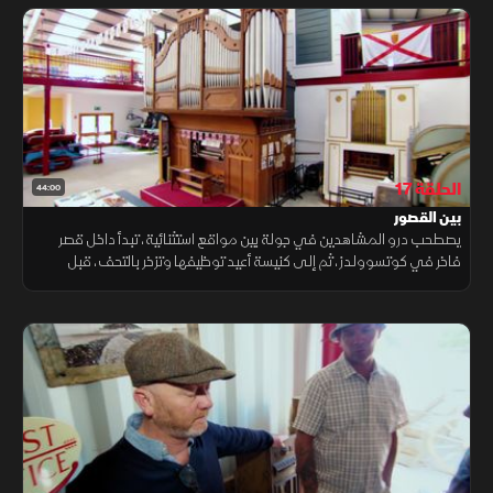
الحلقة 17
44:00
بين القصور
يصطحب درو المشاهدين في جولة بين مواقع استثنائية، تبدأ داخل قصر
فاخر في كوتسوولدز، ثم إلى كنيسة أعيد توظيفها وتزخر بالتحف، قبل
التوقف في صالة عرض سيارات تضم مقتنيات لافتة.