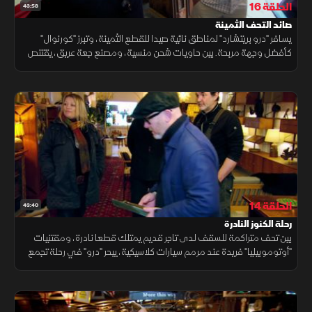
الحلقة 16
43:58
صائد التحف الثمينة
يسافر "درو بريتشارد" لمناطق نائية صيدا للقطع الثمينة، وتبرز "كورنوال"
كأفضل وجهة مربحة. بين حاويات شحن منسية، ومصنع جعة عريق، يقتنص
صفقات استثنائية بأسعار معقولة، محولا الأماكن البسيطة لفرص ذهبية.
الحلقة 14
43:40
رحلة الكنوز النادرة
بين تحف متراكمة للسقف لدى تاجر قديم يمتلك قطعا نادرة، ومقتنيات
"أوتوموبيليا" فريدة عند مرمم سيارات كلاسيكية، يبحر "درو" في رحلة تجمع
بين ندرة الأنتيك وتاريخ التصميم الميكانيكي المذهل.