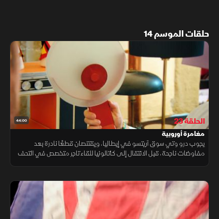
حلقات الموسم 14
الحلقة 23
44:00
مغامرة أوروبية
يجوب درو وتي سوق آريتسو في إيطاليا، ويقتنصان قطعًا نادرة بعد
مفاوضات ناجحة، قبل الانتقال إلى كاتالونيا للقاء تاجر متخصص في التحف
الإسبانية والبرتغالية.. رحلة مليئة بالصفقات المميزة.