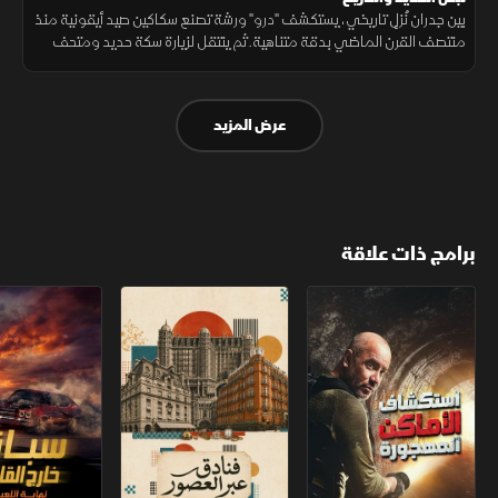
بين جدران نُزلٍ تاريخي، يستكشف "درو" ورشة تصنع سكاكين صيد أيقونية منذ
منتصف القرن الماضي بدقة متناهية. ثم ينتقل لزيارة سكة حديد ومتحف
يديره متطوعون بشغف يحفظ تفاصيل التاريخ من النسيان.
عرض المزيد
برامج ذات علاقة
استكشاف الأماكن المهجورة
فنادق عبر العصور
سباق خارج القانو