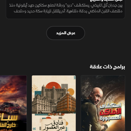
بين جدران نُزلٍ تاريخي، يستكشف "درو" ورشة تصنع سكاكين صيد أيقونية منذ
منتصف القرن الماضي بدقة متناهية. ثم ينتقل لزيارة سكة حديد ومتحف
يديره متطوعون بشغف يحفظ تفاصيل التاريخ من النسيان.
عرض المزيد
برامج ذات علاقة
استكشاف الأماكن المهجورة
فنادق عبر العصور
سباق خارج القانو