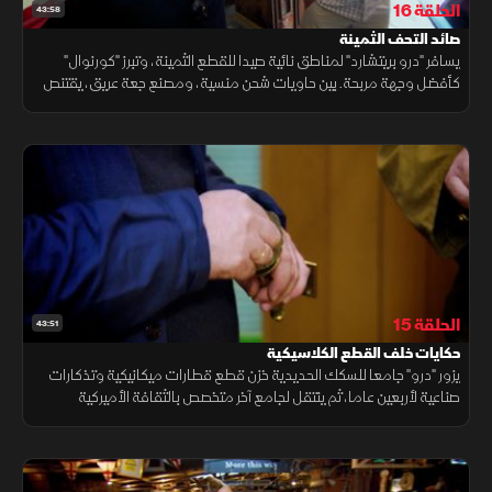
الحلقة 16
43:58
صائد التحف الثمينة
يسافر "درو بريتشارد" لمناطق نائية صيدا للقطع الثمينة، وتبرز "كورنوال"
كأفضل وجهة مربحة. بين حاويات شحن منسية، ومصنع جعة عريق، يقتنص
صفقات استثنائية بأسعار معقولة، محولا الأماكن البسيطة لفرص ذهبية.
الحلقة 15
43:51
حكايات خلف القطع الكلاسيكية
يزور "درو" جامعا للسكك الحديدية خزن قطع قطارات ميكانيكية وتذكارات
صناعية لأربعين عاما، ثم ينتقل لجامع آخر متخصص بالثقافة الأميركية
الكلاسيكية، مستعرضا مضارب بيسبول عتيقة وعناصر معمارية تجسد الهوية.