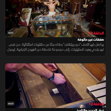
الحلقة 13
43:21
صفقات غير مألوفة
يواصل خبير التحف "درو بريتشارد" رحلاته بحثا عن مقتنيات استثنائية، من فرس
نهر جلدي يعود للستينيات، إلى مجموعة غامضة من العيون الزجاجية، ليحول
كل لقاء إلى مغامرة لاكتشاف قصص تاريخية وصفقات لا تُفوت.
الحلقة 12
43:57
نبض الحديد والتاريخ