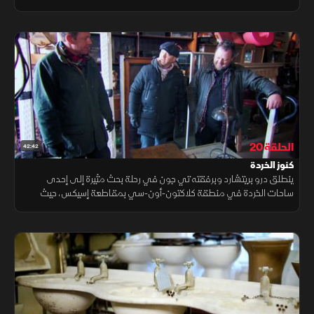
الكنوز النادرة قصصًا غنية بالتاريخ والتفاصيل التي تعود إلى عصور مختلفة.
الحلقة 20
42:42
كنوز الخردة
ينطلق درو بريتشارد وبرفقته تي جون في رحلة بحث مثيرة إلى إحدى
ساحات الخردة في منطقة كلاكتون-أون-سي بمقاطعة إسيكس، حيث
يتجولان بين أكوام القطع القديمة والمخلفات الصناعية التي قد تخفي
كنوزا غير متوقعة.