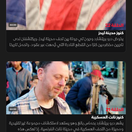
الحلقة 22
44:00
كنوز مدينة ليدز
يخوض درو بريتشارد وجون تي جولة بين تحف مدينة ليدز، ويكتشفان لدى
تاجرين مخضرمين كنزا من القطع النادرة التي جُمعت عبر عقود، وتحمل تاريخا
عريقا وحكايات متراكمة من أزمنة مختلفة.
الحلقة 21
44:00
كنوز نانت العسكرية
يشعر درو بريتشارد بحماس بالغ وهو يستعد لاستكشاف مجموعة غير تقليدية
ومميزة من التحف العسكرية في مدينة نانت الفرنسية، إذ تعكس هذه