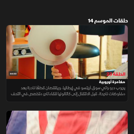
حلقات الموسم 14
الحلقة 23
44:00
مغامرة أوروبية
يجوب درو وتي سوق آريتسو في إيطاليا، ويقتنصان قطعًا نادرة بعد
مفاوضات ناجحة، قبل الانتقال إلى كاتالونيا للقاء تاجر متخصص في التحف
الإسبانية والبرتغالية.. رحلة مليئة بالصفقات المميزة.