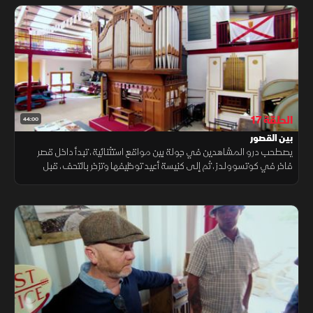
الحلقة 17
44:00
بين القصور
يصطحب درو المشاهدين في جولة بين مواقع استثنائية، تبدأ داخل قصر
فاخر في كوتسوولدز، ثم إلى كنيسة أعيد توظيفها وتزخر بالتحف، قبل
التوقف في صالة عرض سيارات تضم مقتنيات لافتة.