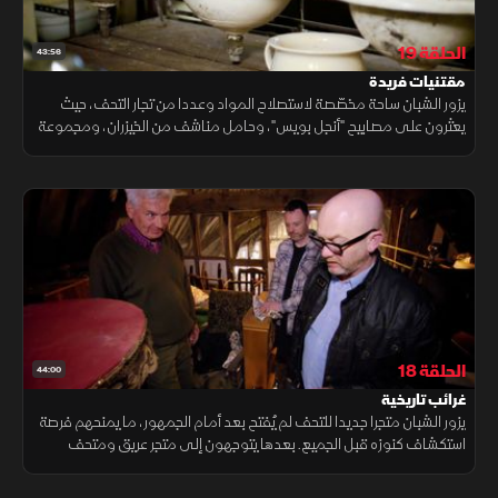
الحلقة 19
43:56
مقتنيات فريدة
يزور الشبان ساحة مخصّصة لاستصلاح المواد وعددا من تجار التحف، حيث
يعثرون على مصابيح "أنجل بويس"، وحامل مناشف من الخيزران، ومجموعة
من الأدراج المصنوعة من خشب الصنوبر، ولافتات مطلية بالمينا، ولوحات
فنية
الحلقة 18
44:00
غرائب تاريخية
يزور الشبان متجرا جديدا للتحف لم يُفتح بعد أمام الجمهور، ما يمنحهم فرصة
استكشاف كنوزه قبل الجميع. بعدها يتوجهون إلى متجر عريق ومتحف
للغرائب يعج بالقطع الفريدة، ويختتموا جولتهم في منزل ريفي تاريخي