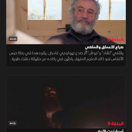
الحلقة 6
43:40
صراع الأعماق والماضي
يقتفي "تشاد" و"جوش" أثر صدع جيولوجي غامض، يقودهما في رحلة حبس
الأنفاس نحو ذاك المنجم المنهار، باحثين في ركامه عن حقيقة دفنت طويلا،
في الوقت الذي يواجه فيه "دوان" و"تشارلي" أهوالا هددت حياتهما
الحلقة 5
44:12
أسرار تحت الأرض