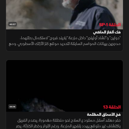
الحلقة SP-1
43:57
فك ألغاز الماضي
"دواين" و"تشاد أولينجر" داخل مزرعة "بلايند فروج" لاستكمال رحلتهما،
مدججين ببيانات المواسم السابقة لتحديد موقع كنز الأزتك الأسطوري. ومع
تعقد المهمة، يحلل الخبراء كل قطعة أثرية لفك شفيرة الماضي.
الحلقة 13
44:14
فخ الأعماق المظلمة
حفر معقد أسفل مستودع السلاح نحو منطقة مغمورة، يصدم الفريق
باكتشاف غير متوقع يهدد بتفجير المزرعة. ورغم التوتر وخطر الكارثة، يصر