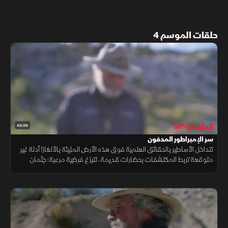
حلقات الموسم 4
الحلقة SP-2
43:39
سر الإمبراطور المدفون
تتداخل الأساطير بالحقائق العلمية فوق هذه الأرض المليئة بالألغاز! أدلة غير
متوقعة تربط المكتشفات بحضارات قديمة، لتبزغ فرضية مرعبة: جثمان
إمبراطور يرقد تحت المزرعة، محاطا بكشوف تثير الذهول.