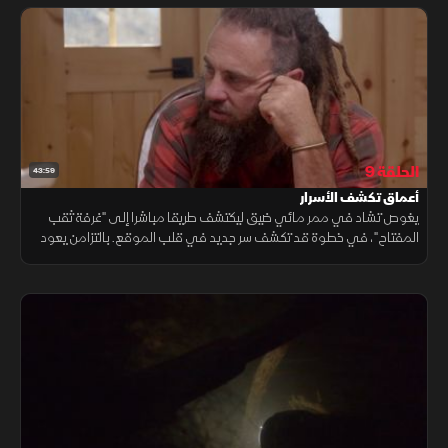
الحلقة 9
43:59
أعماق تكشف الأسرار
يغوص تشاد في ممر مائي ضيق ليكتشف طريقا مباشرا إلى "غرفة ثقب
المفتاح"، في خطوة قد تكشف سر جديد في قلب الموقع. بالتزامن يعود
إريك من موقع اصطدام نيزك بخصائص مشابهة، حاملاً أدلة قد تضيف بعدا
علميا جديدا