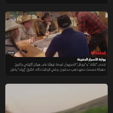
"دوان" بجراءة على مواصلة سباق كشف ذهب الأزتك الأسطوري.
الحلقة 12
43:35
بوابة الأسرار الدفينة
تحدى "تشاد" و"جوش" المجهول غوصا، ليعثرا على هيكل أزتيكي وتاريخ
معركة حسمت مصير ذهب مدفون. وفي الوقت ذاته، اخترق "إريك" باطن
الأرض ليكتشف صدعا نيزكيا قاده لبوابة سرية قد تقلب الموازين.