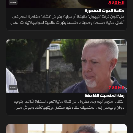
الحلقة 8
44:09
متاهة الموت المغمورة
هل تكون غرفة "كيهول" حقيقة أم سرابا؟ يخوض "تشاد" مغامرة العمر في
أنفاق مائية مظلمة ومميتة، متسلحا بخبرات عالمية لمواجهة تيارات الغدر.
هناك، في عمق الصمت، ينتظره اكتشاف صادم يغير كل موازين اللعبة.
الحلقة 7
43:50
رحلة المكسيك الغامضة
اعتقادا منهم أنهم ربما حفروا داخل قناة مائية تعود لحضارة الأزتك، يتوجه
دوان وجيمس إلى المكسيك للقاء خبير مختص. ويتتبع تشاد وجوش مجرى
المياه الجوفية وصولا إلى بحيرة نائية يُعتقد أنها تخفي سرا ما