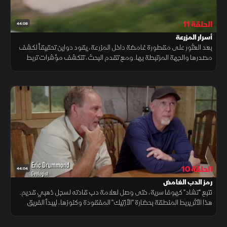
الحلقة 11
44:08
أسرار المزرعة
بعد العثور على مقطورة غامضة داخل المزرعة، يقود دواين تحقيقاً لكشف
مصدرها والجهة المرتبطة بها. ومع تقدم البحث، تتكشف مؤشرات تربط
الموقع بعمليات مراقبة لنشاط أجسام طائرة غير معروفة.
الحلقة 10
44:04
رمز الدب الغامض
تتبع "تشاد" كهوفا سرية، حتى وصل لعلامة دب قادته لسجل ذهبي قديم.
هذا الأثر يربط المنطقة بحضارة "الأزتيك" المفقودة وكنوزها، ليبدأ الفريق
سباقا مثيرا مع الزمن لفك لغز تاريخي غامض.