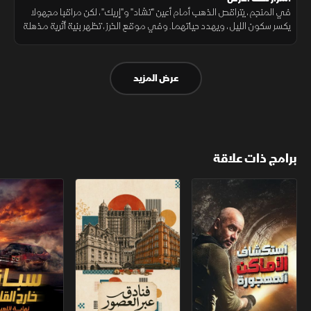
في المنجم، يتراقص الذهب أمام أعين "تشاد" و"إريك"، لكن مراقبا مجهولا
يكسر سكون الليل، ويهدد حياتهما. وفي موقع الخرز، تظهر بنية أثرية مذهلة
تعيد كتابة تاريخ الرحلة المليئة بالمخاطر والأسرار.
عرض المزيد
برامج ذات علاقة
استكشاف الأماكن المهجورة
فنادق عبر العصور
سباق خارج القانو