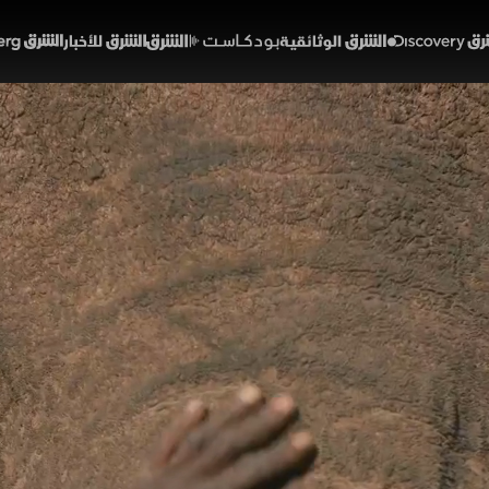
Discover
الشرق الوثائقية
الشرق بودكاست
الشرق للأخبار
الشرق Bloomberg
 فريد
ئة ومناخ
يق لي حيوان
الحلقة 1
 الحلقة قصصاً عن علاقات غير معتادة تجمع بين البشر والحيوان
مروراً بسمكة الراي التي تبدي سلوكاً عاطفياً مفاجئاً، وصول
مع إنسان ويظهر سلوكاً ودوداً يثير الدهشة داخل الحياة البرية
والطبيعة ديسكفري