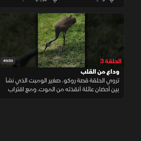
نلتقي الرنة التي تتبع صديقها البشري، وفي
مياه بيميني، تستمتع شيل بوقتها مع صديقتها
غايا، قرش المطرقة العملاق
الحلقة 3
49:59
وداع من القلب
تروي الحلقة قصة روكو، صغير الومبت الذي نشأ
بين أحضان عائلة أنقذته من الموت. ومع اقتراب
موعد إطلاقه في البرية، تكشف الرحلة عن معنى
الثقة والصداقة، وعن شجاعة الوداع حين يكون
الحب طريقا إلى الحرية