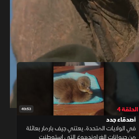
ية أن تزدهر
00:12
/
50:01
الحلقة 4
49:53
أصدقاء جدد
في الولايات المتحدة، يعتني جيف بارمار بعائلة
من حيوانات الغراوندهوغ التي استوطنت