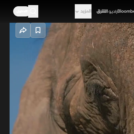
المزيد
الدخول
راديو الشرق
ات، تبدأ بغراب يظهر ميلاً للعب
اً إلى أسد ضخم في بوتسوانا يكوّن
.