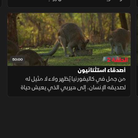
مدهشة بين البشر والحيوانات. في فلوريدا
نلتقي كريستال، الراكون المعاق، وفي
كاليفورنيا نتعرف على ثور الذئب الذي يقود
القطيع
الحلقة 2
50:00
أصدقاء استثنائيون
من جمل في كاليفورنيا يُظهر ولاء لا مثيل له
لصديقه الإنسان، إلى هيربي الذي يعيش حياة
مزدوجة تجمع بين كونه حيوان والابي بري
ورفيقًا مدللًا داخل المنزل. وفي زيمبابوي،
نلتقي بفيل يبلغ من العمر 50 عاما