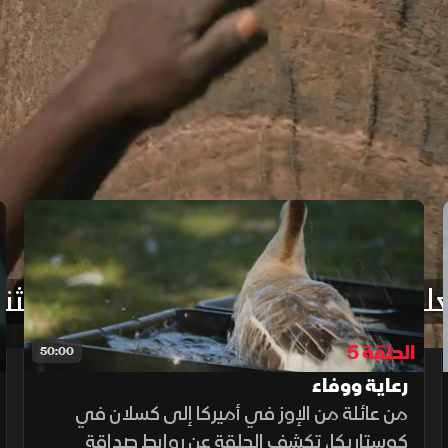
لاقات القيمة يمكن للرواضط الاستثنائ
الحلقة 5
50:00
رعاية ووفاء
من عائلة من الإوز في أميركا إلى كسلان في
كوستاريكا، تكشف الحلقة عن روابط صداقة