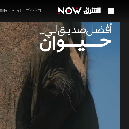
الشرق y
الثقافية
تواصل
50:01
بي
أفضل صد
تتناول هذه
والتفاعل، 
علاقة ألفة 
الحياة البرية 