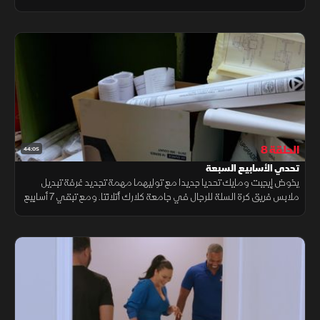
التجديد التي خاضها إيجبت ومايك حتى الآن.
الحلقة 8
44:05
تحدي الأسابيع السبعة
يخوض إيجبت ومايك تحديا جديدا مع توليهما مهمة تجديد غرفة تبديل
ملابس فريق كرة السلة للرجال في جامعة كلارك أتلانتا. ومع تبقي 7 أسابيع
فقط على انطلاق الموسم، يضاعف إيجبت ومايك جهودهما لإنجاز
المشروع