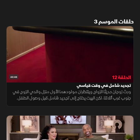
حلقات الموسم 3
الحلقة 12
43:46
تجديد شامل في وقت قياسي
ورث زوجان حديثا الزواج وينتظران مولودهما الأول منزل والدي الزوج في
جنوب غرب أتلانتا، لكن البيت يحتاج إلى تجديد شامل قبل وصول الطفل.
ويضطر إيجبت ومايك إلى الإسراع لإنهاء المشروع في وقت قياسي.