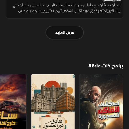
زوجان يعيشان مع طفليهما ووالدة الزوجة ضاق بهما المنزل ويرغبان في
بيت أكبر يتمتع بذوق فريد أقرب لشخصياتهم. تعثر إيجيبت ومايك على
المكان المناسب في مدينة روزويل ويسعيان لتحويل منزل عديم الروح لحلم
يتحقق
عرض المزيد
برامج ذات علاقة
استكشاف الأماكن المهجورة
فنادق عبر العصور
سباق خارج القانو