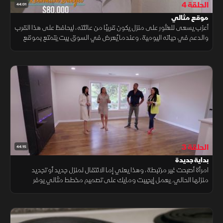
الحلقة 4
44:01
موقع مثالي
أعزب يسعى للعثور على منزل يكون قريبًا من عائلته، ليحافظ على هذا القرب
والدعم في حياته اليومية، وعندما يُعرض في السوق بيت يتمتع بموقع
مثالي يلبّي هذا الشرط، يسارع إلى اقتناص الفرصة من دون تردد.
الحلقة 3
44:15
بداية جديدة
امرأة أصبحت غير مرتبطة، وهذا يعني إما الانتقال لمنزل جديد أو تجديد
منزلها الحالي. يعمل إيجيبت ومايك على تصميم مخطط مثالي يوفر
مساحة للاستضافة والترفيه، ويساعدانها على الاستقرار بثقة في هذه
المرحلة