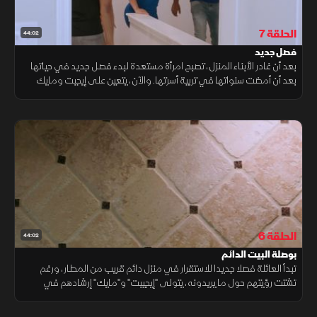
الحلقة 7
44:02
فصل جديد
بعد أن غادر الأبناء المنزل، تصبح امرأة مستعدة لبدء فصل جديد في حياتها
بعد أن أمضت سنواتها في تربية أسرتها. والآن، يتعين على إيجبت ومايك
مساعدتها في اتخاذ القرار بين تجديد منزلها الحالي أو الانتقال.
الحلقة 6
44:02
بوصلة البيت الدائم
تبدأ العائلة فصلا جديدا للاستقرار في منزل دائم قريب من المطار، ورغم
تشتت رؤيتهم حول ما يريدونه، يتولى "إيجيبت" و"مايك" إرشادهم في
مدينة "دونودي" بجورجيا، لابتكار مسكن يواكب تطلعاتهم وأسلوب حياتهم.