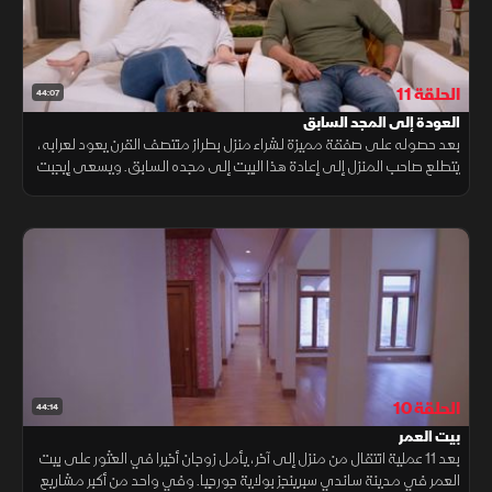
الحلقة 11
44:07
العودة إلى المجد السابق
بعد حصوله على صفقة مميزة لشراء منزل بطراز منتصف القرن يعود لعرابه،
يتطلع صاحب المنزل إلى إعادة هذا البيت إلى مجده السابق. ويسعى إيجبت
ومايك إلى تقديم تصميم محدث للمساحة الداخلية يتضمن مطبخا أكبر
الحلقة 10
44:14
بيت العمر
بعد 11 عملية انتقال من منزل إلى آخر، يأمل زوجان أخيرا في العثور على بيت
العمر في مدينة ساندي سبرينجز بولاية جورجيا. وفي واحد من أكبر مشاريع