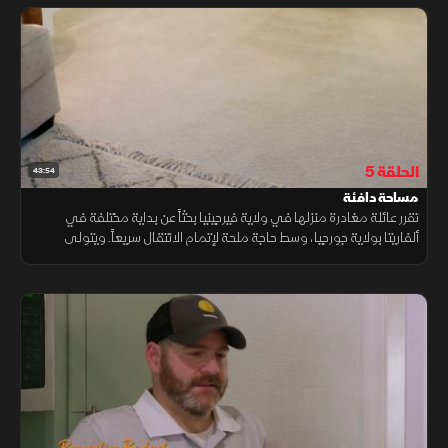
الحلقة 5
43:54
مساحة دافئة
تقرر عائلة مغادرة منزلها في ولاية فيرجينيا بحثاً عن بداية مختلفة في
ألفاريتا بولاية جورجيا، وسط حاجة ملحة لإتمام الانتقال سريعاً. ويتولى
إيجيبت ومايك مهمة العثور على منزل يوفر الراحة والهدوء.