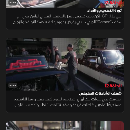
الحلقة 13
43:58
ثورة التصميم والأداء
نجح طراز CF1، لكن ديف كينديج يرفض التوقف. التحدي الراهن هو إدراج
سقف "Carson" الجريء الذي يفرض بدوره إعادة هندسة النوافذ والزجاج
الأمامي، لدمج براعة التصميم بالانسيابية والأداء الصلب.
الحلقة 12
43:53
شغف الشاحنات الحقيقي
اجتمعت في سولت ليك أروع التصاميم ليقود كيف ديف وسط الشغف،
مستعرضًا تفاصيل شاحنات فريدة ومذهلة تلفت الأنظار وتخطف القلوب
في المعرض.