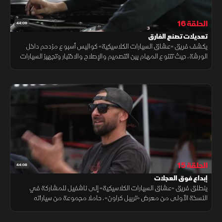
الحلقة 16
44:09
تعديلات تصنع الفارق
يكشف فريق «عشاق السيارات الكلاسيكية» كواليس أسبوع مزدحم داخل
الورشة، حيث تتنوع المهام بين التصميم والإصلاح والاختبار وتجهيز السيارات
للتسليم. ويواجه العاملون مشكلات مفاجئة ومواعيد ضاغطة.
الحلقة 15
44:08
إبداع فوق العجلات
ينطلق فريق «عشاق السيارات الكلاسيكية» إلى ناشفيل للمشاركة في
النسخة الأولى من معرض «تريبل كراون»، حاملا مجموعة من سياراته
المميزة لعرضها أمام عشاق المحركات. ولا تقتصر المهمة على تقديم
تصميماتهم الخاصة