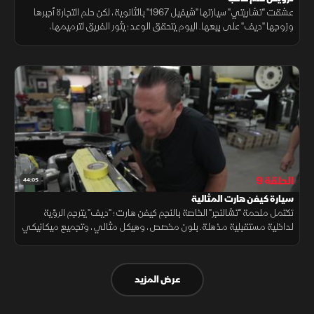
عشقت "تشاريتي" سيارتها "شيفيل 1967" بالثانوية، لكن حلم التجارة أجبرها
وزوجها "ديف" على بيعها. اليوم يتحقق الوعد؛ يثور الفريق لترميمها،
وتركيب محرك وقواطع حديثة، لتمحى الخدوش وتعود لطبيعتها الساحرة.
الحلقة 9
44:05
سيارة كيفن هارت المثالية
تكتمل ملحمة "تشالنجر" الخاصة بالنجم كيفن هارت؛ "ديف" يترجم الرؤية
لداخلية مستقبلية مذهلة. بلون مخصص، وهيكل مثالي، وتجميع ميكانيكي
سلس، يولد الإبداع لعميل يعشق التفاصيل، لا يقبل إلا بالكمال.
عرض المزيد