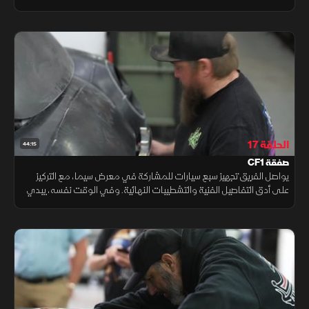
ابنه كارسون أسرار الشغف. بجانب العمل على "شيفروليه بيل إير 1955".
الحلقة 17
44:15
صفقة CF1
يواصل الفريق تجهيز سبع سيارات للمشاركة في معرض سيما، مع التركيز
على أدق التفاصيل الفنية والتشطيبات النهائية. وفي الوقت نفسه، يبدي
خبير السيارات مايك كورفيت اهتماما بسيارة CF1 ويدخل في مفاوضات
لشرائها.