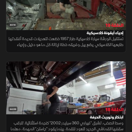
الحلقة 19
44:14
إحياء أيقونة كلاسيكية
تستقبل الورشة سيارة كلاسيكية طراز 1957 خضعت لتعديلات قديمة أفقدتها
طابعها الكلاسيكي. يضع بيل وفريقه خطة لإزالة كل ما هو دخيل وإحياء
شخصية السيارة الأصلية، في مشروع يعيد إليها سحرها التاريخي بروح عصرية
الحلقة 18
44:09
ابتكار وتوريث الحرفة
وسط الصخب، تشرق "فيراري 360 سبايدر 2002" كنجمة استثنائية. تترقب
سقفها القماشي الجديد لتعود للقمة، بينما يقود "جاستن" المهمة، معلما