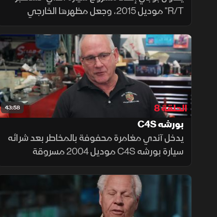
R/T" موديل 2015، وجعل مظهرها الخارجي
يعكس قوة محركها، لتحويله إلى صفقة رابحة.
وفي الوقت نفسه، يحاول تومي تحديث سيارته
"بيغ رِد جيب" بنظام حقن الوقود.
الحلقة 8
43:58
بورشه C4S
يدخل آندي مغامرة محفوفة بالمخاطر بعد شرائه
سيارة بورشه C4S موديل 2004 مسروقة
ومنزوعة القطع من مزاد علني، بينما يحذر بوبي
من التكاليف الباهظة، في وقت يواجه فيه ديف
جنسن تحديًا جديدًا.