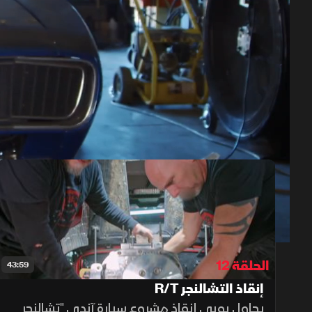
حلقات الموسم 5
1x
auto
الحلقة 12
43:59
إنقاذ التشالنجر R/T
يحاول بوبي إنقاذ مشروع سيارة آندي "تشالنجر