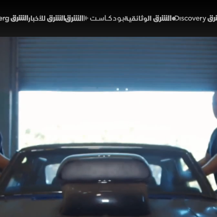
Discover
الشرق الوثائقية
الشرق بودكاست
الشرق للأخبار
الشرق Bloomberg
 تنبض الذكريات بقوة خارقة
43:50
منوعات
من الأنقاض
الحلقة 10
ظلت سيارة "كامارو RS/SS" موديل 1968 الأسطورية صامت
د إحياء ذكريات المغامرة، حيث يتابع صيانتها وتعديلها لتصبح أكثر ق
ت ديسكفري