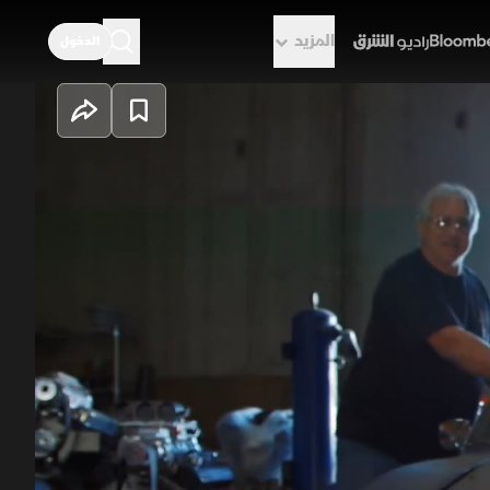
المزيد
الدخول
راديو الشرق
ة بلا حراك لعشرين عاما، لكن في هذا اليوم، يحين الوقت لخلع
ثوب الماضي، لتتحول من نجمة غلاف مجلة قديمة إلى وحش شوارع حقيقي بقوة 1200 حصان، عبر تعديل المحرك
والتعليق والتبريد، مع الحفاظ على هوية السيارة الكلاسيكية. وفي سياق موازٍ، يعثر آندي على ثلاث مركبات ATC من
وة وإثارة من السابق.