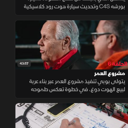
بورشه C4S وتحديث سيارة هوت رود كلاسيكية
لأحد العملاء، ما يؤخر أعمال التفكيك والبيع، قبل
أن يتدخل بوب لدفعه نحو إنجاز المهام المتراكمة.
الحلقة 6
43:57
مشروع العمر
يتولى بوبي تنفيذ مشروع العمر عبر بناء عربة
لبيع الهوت دوغ، في خطوة تعكس طموحه
للدخول في مشروع خاص، بينما ينشغل آندي
بتعزيز قوة كورفيت موديل 1978 رغم الجدل حول
التعديلات