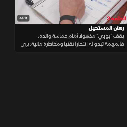
الحلقة 3
44:11
رهان المستحيل
يقف "بوبي" مذهولا أمام حماسة والده،
فالمهمة تبدو له انتحارا تقنيا ومخاطرة مالية. يرى
ابنا يخشى الخسارة في مواجهة أب يعشق
التحدي في تحويل "الخردة" إلى صفقة رابحة،
فهل تنجح رؤية "آندي" في هزيمة المنطق؟