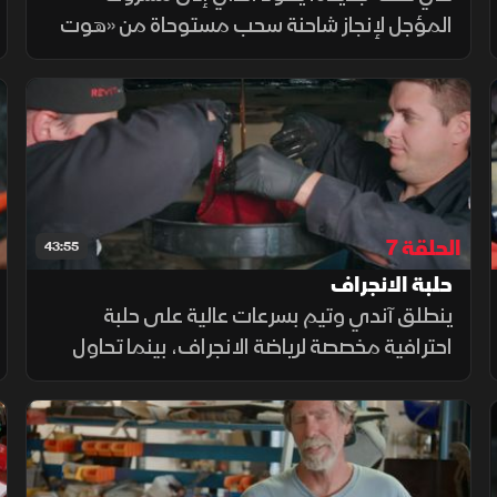
المؤجل لإنجاز شاحنة سحب مستوحاة من «هوت
ويلز» بهدف تحطيم الرقم القياسي للسرعة،
مستعينًا بديف جنسن وتقنيات حديثة. ويثير بوبي
الجدل بمحاولة تنفيذ تمثال ضخم
الحلقة 7
43:55
حلبة الانجراف
ينطلق آندي وتيم بسرعات عالية على حلبة
احترافية مخصصة لرياضة الانجراف، بينما تحاول
بلير تفادي أزمة زيت في سيارة أودي A8L فاخرة
موديل 2013. ويركب ديف محورا خلفيا جديدا
لسيارة آندي نوفا موديل 1966