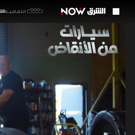
الشرق y
الثقافية
عندما
28 مايو 2026
سيارات 
طفولته، ليعي
برامج السيارا