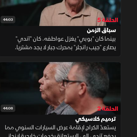
الحلقة 5
44:03
سباق الزمن
بينما كان "بوبي" يغزل عواطفه، كان "آندي"
يصارع "جيب رانجلر" بمحرك جبار لا يجد مشتريا،
حيث قرر المقامرة بها في رمال "أوشن سيتي"،
ليثبت للعالم أن هذا الوحش خلق للمسارات الوعرة
والتحديات المستحيلة.
الحلقة 2
44:08
ترميم كلاسيكي
يستعدّ الكراج لإقامة عرض السيارات السنوي مما
يدفع آندي إلى الاستعانة بخدمات خارجية لإنجاز