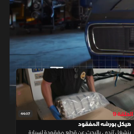
00:12
/
43:51
الحلقة 9
44:07
هيكل بورشه المفقود
ينشغل آندي بالبحث عن قطع مفقودة لسيارة