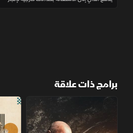
بعض المشاريع. فهو يريد إعادة تأهيل سيارته
القديمة، جيب CJ-5 موديل 1980.
برامج ذات علاقة
استكشاف الأماكن المهجورة
فنادق عبر ال