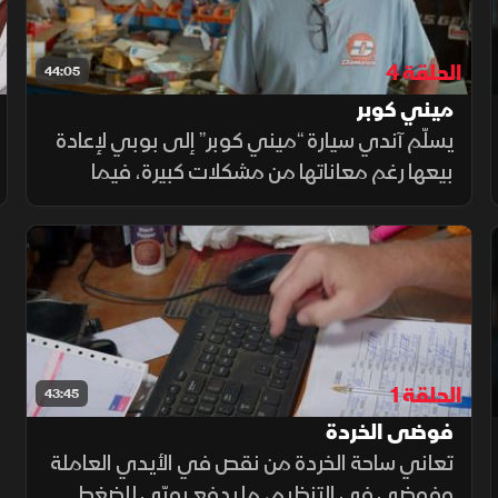
الحلقة 4
44:05
ميني كوبر
يسلّم آندي سيارة “ميني كوبر” إلى بوبي لإعادة
بيعها رغم معاناتها من مشكلات كبيرة، فيما
ينشغل بمشاريع جديدة قد لا تحظى بموافقته،
أبرزها بناء دراجة شاطئية كلاسيكية
الحلقة 1
43:45
فوضى الخردة
تعاني ساحة الخردة من نقص في الأيدي العاملة
وفوضى في التنظيم، ما يدفع بوبّي للضغط