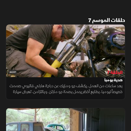
حلقات الموسم 7
الحلقة 7
44:07
هدية بومبا
بعد ساعات من العمل، يكشف جو ومايك عن دراجة هارلي فاتبوي صممت
خصيصاً لبومبا، بطابع أخضر يحمل بصمة جو مارتن. وبالتزامن، تعرض سيارة
لينكولن كونتيننتال 1956 للبيع.. فهل تجد من يدرك قيمتها؟