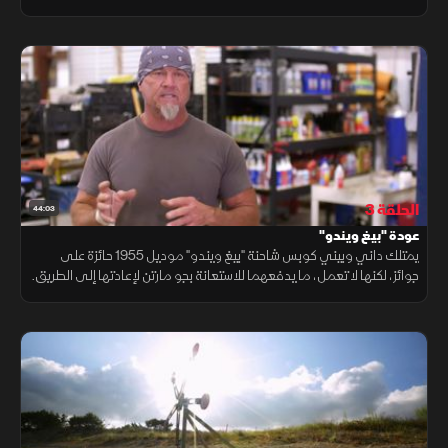
محرك قابل للإزالة، بالإضافة إلى تصميم داخلي مخصص يمنحها طابعاً فريدا
الحلقة 3
44:03
عودة "بيغ ويندو"
يمتلك داني وبيني كوبس شاحنة "بيغ ويندو" موديل 1955 حائزة على
جوائز، لكنها لا تعمل، ما يدفعهما للاستعانة بجو مارتن لإعادتها إلى الطريق.
يضع الفريق خطة لاستبدال المحرك، وإدخال تحديثات عصرية