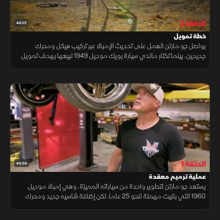
الحلقة 2
44:07
خطة تمويل
يواصل جو مارتن العمل على تحديث الإمبالا عبر تركيب هيكل ومحرك
جديدين، بينما تختار ماندي سيارة بويك موديل 1949 لبيعها بهدف تمويل
بقية المشروع، ويشارك العم بيل في تجهيزها لتكون جاهزة للبيع.
الحلقة 1
43:58
عملية ترميم معقدة
يستعد جو مارتن لتطوير واحدة من سياراته المميزة، وهي إمبالا موديل
1960 التي بقيت مهملة لنحو 25 عاما، لكن إضافة شاسيه جديد ومحرك
مختلف تجلب معها الكثير من التحديات والمشكلات غير المتوقعة.