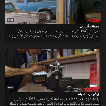
الحلقة 6
44:09
هدية لا تُنسى
في مفاجأة خاصة، يخطط جو وزوجته ماندي مارتن لإهداء بومبا شيئاً
استثنائياً، إذ يعملان على إعادة تأهيل دراجة هارلي فاتبوي خصيصاً له. يتولى
جو ومايك مهمة إعادة بناء الدراجة بعناية ودقة
الحلقة 5
44:06
إرث يعود للحياة
يعمل جو وبرايان بجد على سيارة فورد كوبيه موديل 1936، حيث يجريان
عليها مجموعة من التعديلات المميزة تشمل تركيب عجلات جديدة، وغطاء