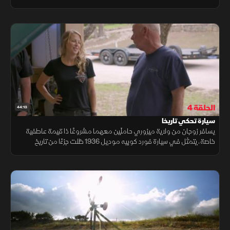
محرك قابل للإزالة، بالإضافة إلى تصميم داخلي مخصص يمنحها طابعاً فريدا
الحلقة 4
44:13
سيارة تحكي تاريخا
يسافر زوجان من ولاية ميزوري حاملَين معهما مشروعًا ذا قيمة عاطفية
خاصة، يتمثل في سيارة فورد كوبيه موديل 1936 ظلت جزءًا من تاريخ
عائلتهما لعقود طويلة، وتحوّلت إلى إرث ثمين يحمل ذكريات وأجيالًا
متعاقبة.