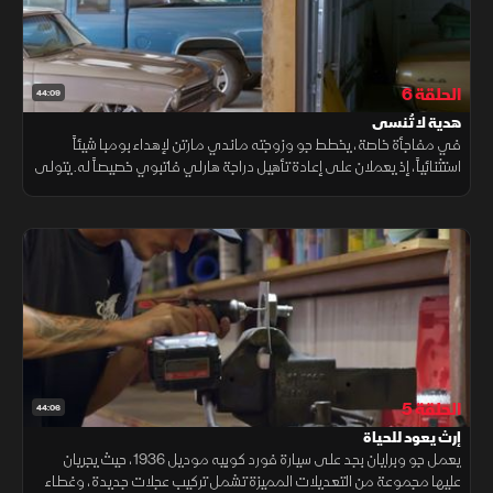
الحلقة 6
44:09
هدية لا تُنسى
في مفاجأة خاصة، يخطط جو وزوجته ماندي مارتن لإهداء بومبا شيئاً
استثنائياً، إذ يعملان على إعادة تأهيل دراجة هارلي فاتبوي خصيصاً له. يتولى
جو ومايك مهمة إعادة بناء الدراجة بعناية ودقة
الحلقة 5
44:06
إرث يعود للحياة
يعمل جو وبرايان بجد على سيارة فورد كوبيه موديل 1936، حيث يجريان
عليها مجموعة من التعديلات المميزة تشمل تركيب عجلات جديدة، وغطاء