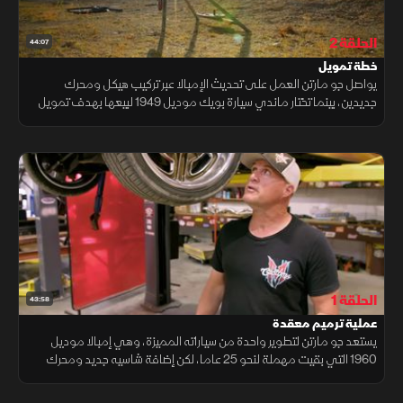
الحلقة 2
44:07
خطة تمويل
يواصل جو مارتن العمل على تحديث الإمبالا عبر تركيب هيكل ومحرك
جديدين، بينما تختار ماندي سيارة بويك موديل 1949 لبيعها بهدف تمويل
بقية المشروع، ويشارك العم بيل في تجهيزها لتكون جاهزة للبيع.
الحلقة 1
43:58
عملية ترميم معقدة
يستعد جو مارتن لتطوير واحدة من سياراته المميزة، وهي إمبالا موديل
1960 التي بقيت مهملة لنحو 25 عاما، لكن إضافة شاسيه جديد ومحرك
مختلف تجلب معها الكثير من التحديات والمشكلات غير المتوقعة.