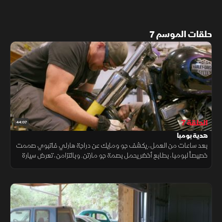
حلقات الموسم 7
الحلقة 7
44:07
هدية بومبا
بعد ساعات من العمل، يكشف جو ومايك عن دراجة هارلي فاتبوي صممت
خصيصاً لبومبا، بطابع أخضر يحمل بصمة جو مارتن. وبالتزامن، تعرض سيارة
لينكولن كونتيننتال 1956 للبيع.. فهل تجد من يدرك قيمتها؟