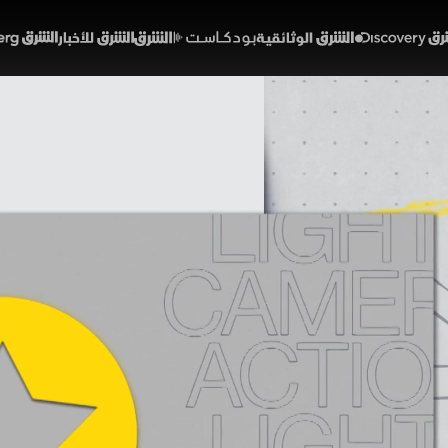
Discover
الشرق الوثائقية
الشرق بودكاست
الشرق للأخبار
الشرق Bloomberg
سلسل يفقد حياته.. في "الخب
بار
خر
الحلقة 52
تحتفل بالشهر الفضيل في طقس لطيف وأجواء جميلة.. ودرا
ونجم مسلسل سابرينا يفقد حياته في حادث درجة نارية
رق أوريجينال ديسكفري