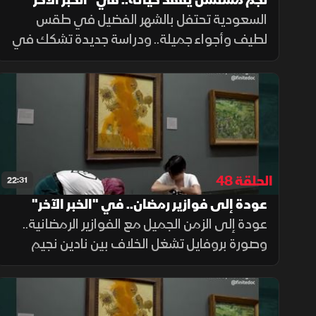
نجم مسلسل يفقد حياته.. في "الخبر الآخر"
السعودية تحتفل بالشهر الفضيل في طقس
لطيف وأجواء جميلة.. ودراسة جديدة تشكك في
إيجابيات الصيام المتقطع.. ونجم مسلسل سابرينا
يفقد حياته في حادث درجة نارية
الحلقة 48
22:31
عودة إلى فوازير رمضان.. في "الخبر الآخر"
عودة إلى الزمن الجميل مع الفوازير الرمضانية..
وصورة بروفايل تشغل الخلاف بين نادين نجيم
وباميلا الكيك.