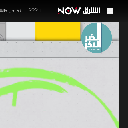
الشرق y
الثقافية
انطلا
في ال
23:50
أخ
الخبر الآ
في حلقة ال
الأحداث، و
العندليب.
الشرق أوريجين