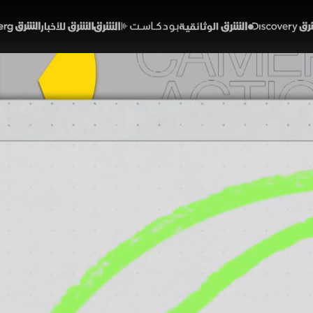
Discover
الشرق الوثائقية
الشرق بودكاست
الشرق للأخبار
الشرق Bloomberg
ق العد العكسي لانتهاء مس
خبر الآخر
بار
خر
الحلقة 51
ليلة من الخبر الآخر، انطلاق العد العكسي لانتهاء مسلسلا
المبادرات الإنسانية سند لأهل غزة في رمضان، ونسخة جدي
ال ديسكفري