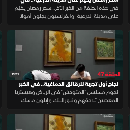
سحر رمضان يخيّم على مدينة الدرعية.. في
الخبر الآخر
في هذه الحلقة من الخبر الآخر...سحر رمضان يخيّم
على مدينة الدرعية، والفرنسيون يجنون أمولاً
طائلة من الألعاب الأولمبية.
الحلقة 47
19:11
نجاح أول تجربة للرقائق الدماغية.. في الخبر
الآخر
نجوم مسلسل "المتوحش" في الرياض وهيستريا
المعجبين تلاحقهم ونيورالينك وإيلون ماسك
ينجحان في أول تجربة الرقائق الدماغية