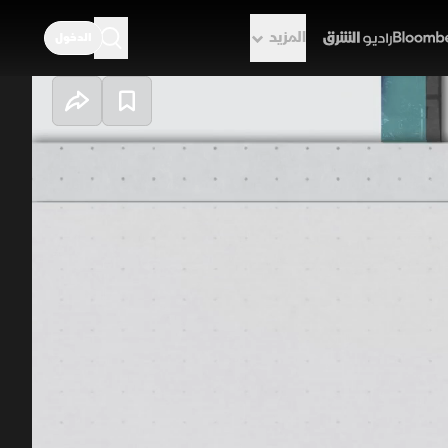
المزيد
الدخول
راديو الشرق
لسلات رمضان..
ت رمضان والجمهور في تفاعل تام مع
دة من دقوا الشماسي تغضب عائلة