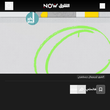
الحلقة 50
الموسم 2024
سحر رمضان يخيّم على مدينة الدرعية.. في الخبر
الآخر
20:38
أخبار
الخبر الآخر
في هذه الحلقة من الخبر الآخر...سحر رمضان يخيّم على مدينة الدرعية،
00:11
/
20:39
والفرنسيون يجنون أمولاً طائلة من الألعاب الأولمبية.
الشرق أوريجينال ديسكفري
قائمتي
شارك