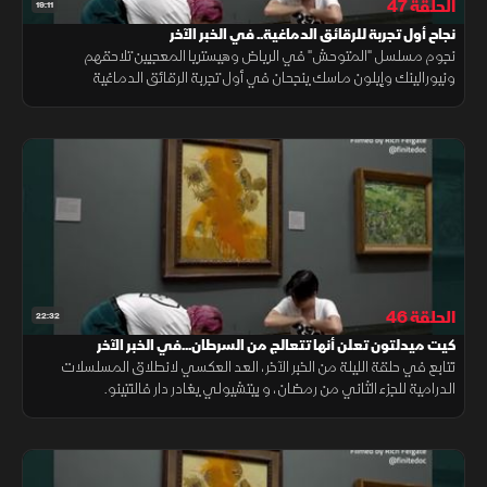
الحلقة 47
19:11
نجاح أول تجربة للرقائق الدماغية.. في الخبر الآخر
نجوم مسلسل "المتوحش" في الرياض وهيستريا المعجبين تلاحقهم
ونيورالينك وإيلون ماسك ينجحان في أول تجربة الرقائق الدماغية
الحلقة 46
22:32
كيت ميدلتون تعلن أنها تتعالج من السرطان...في الخبر الآخر
نتابع في حلقة الليلة من الخبر الآخر، العد العكسي لانطلاق المسلسلات
الدرامية للجزء الثاني من رمضان، و بيتشيولي يغادر دار فالنتينو.