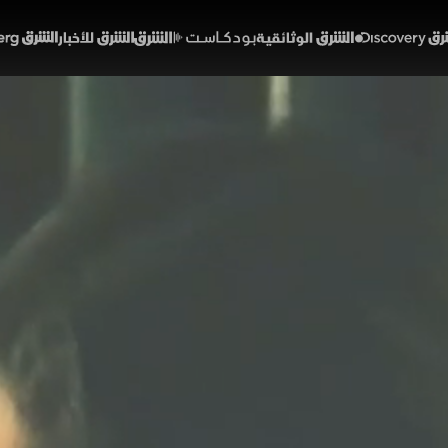
Discover
الشرق الوثائقية
الشرق بودكاست
الشرق للأخبار
الشرق Bloomberg
 التسعينيات المشاهير
مجتمع
هوليوود.. قصص صادمة
الحلقة 4
يات، كانت وجوه الأطفال النجوم تملأ الشاشات وتخطف الق
وظة في ذاكرة جيل كامل. لكن خلف الكاميرات، لم تكن الحيا
سهم لاحقًا في مواجهة ضغوط قاسية ومسارات معتمة انتهت
مة أم بداية السقوط؟
 والغموض ديسكفري