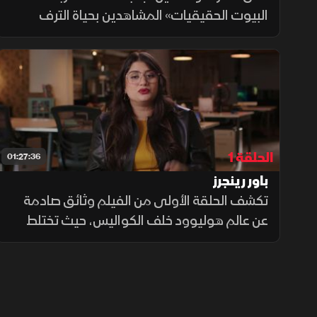
البيوت الحقيقيات» المشاهدين بحياة الترف
والصراعات المثيرة، لكن خلف أجواء الشهرة
والقصور ظهرت أزمات قانونية وفضائح جنائية
ومآس شخصية
الحلقة 1
01:27:36
باور رينجرز
تكشف الحلقة الأولى من الفيلم وثائق صادمة
عن عالم هوليوود خلف الكواليس، حيث تختلط
الشهرة بالعنف والاستغلال، وتُروى قصص
مؤلمة عن نجوم صعدوا سريعاً ثم واجهوا أزمات
نفسية وحياتية معقدة داخل صناعة الترفيه.