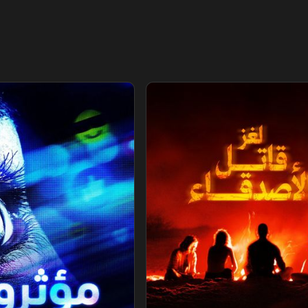
صدقاء
مؤثرون.. ضحايا الشهرة