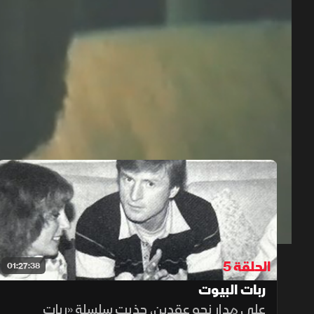
حلقات البرنامج
1x
auto
الحلقة 5
01:27:38
ربات البيوت
على مدار نحو عقدين، جذبت سلسلة «ربات