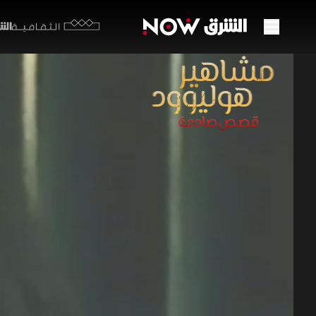
الشرق y
الثقافية
أطفال
01:27:59
مشاهير 
في التسعين
وضحكات محف
وجدوا أنف
المبكرة نع
برامج الجريمة