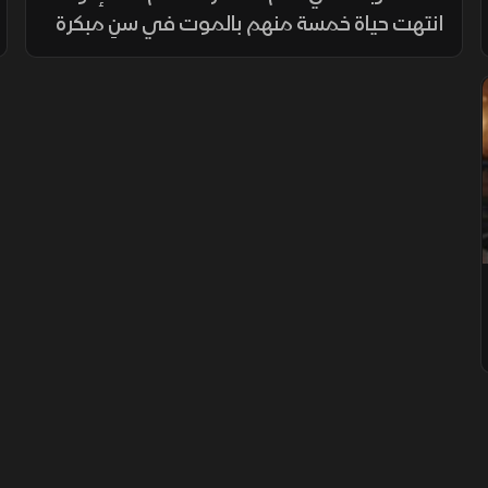
انتهت حياة خمسة منهم بالموت في سنٍ مبكرة
جدًا، ولم يتبقَّ سوى أخ واحد ليحكي القصة
المأساوية. بين الشهرة والإدمان وشخصيات غريبة
أحاطت بالمشروع العائلي