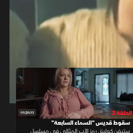
00:12
/
01:27:59
الحلقة 2
01:26:13
سقوط قديس "السماء السابعة"
ستيفن كولينز، رمز الأب المثالي في مسلسل