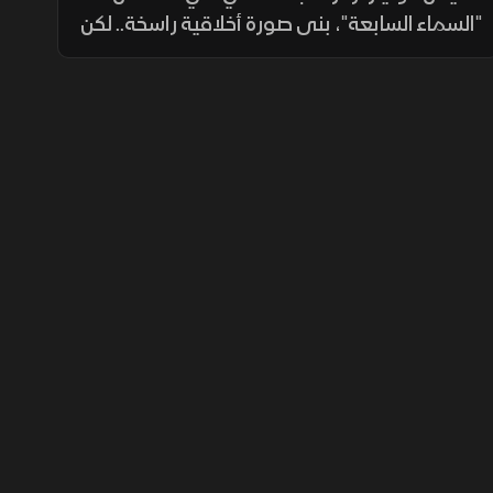
"السماء السابعة"، بنى صورة أخلاقية راسخة.. لكن
تسجيلًا صادمًا عام 2014 كشف اعترافًا يهز تلك
الصورة.. لتتحول القصة من قدوة إلى سقوط يثير
تساؤلات قاسية