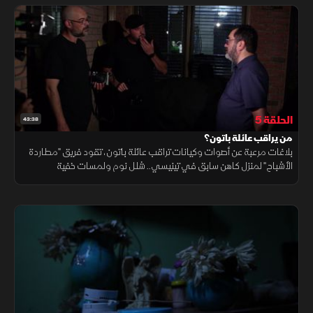
الحلقة 5
43:38
من يراقب عائلة باتون؟
بلاغات مرعبة عن أصوات وكيانات تراقب عائلة باتون، تقود فريق "مطاردة
الأشباح" لمنزل كاهن سابق في تينيسي.. شلل نوم ولمسات خفية
وقياسات ترتفع بجنون؛ فهل يسكن الشر البيت أم أن اللعنة تطارد صاحبه
نفسه؟