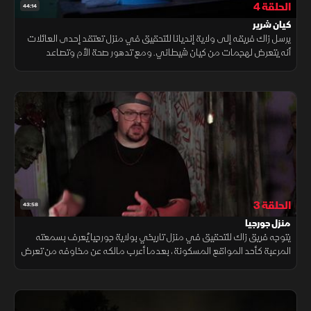
الحلقة 4
44:14
كيان شرير
يرسل زاك فريقه إلى ولاية إنديانا للتحقيق في منزل تعتقد إحدى العائلات
أنه يتعرض لهجمات من كيان شيطاني. ومع تدهور صحة الأم وتصاعد
النشاطات المقلقة داخل المنزل، يبدأ الفريق سباقًا مع الزمن لكشف
الحقيقة
الحلقة 3
43:58
منزل جورجيا
يتوجه فريق زاك للتحقيق في منزل تاريخي بولاية جورجيا يُعرف بسمعته
المرعبة كأحد المواقع المسكونة، بعدما أعرب مالكه عن مخاوفه من تعرض
والدته لهجمات غامضة أثناء إقامتها الليلية بمفردها.