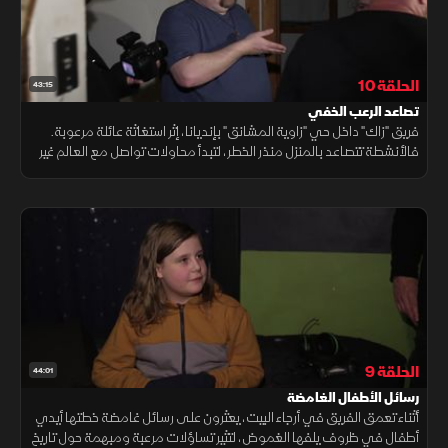
الحلقة 10
43:15
تصاعد الرعب الخفي
فريق "زاك" داخل حي "زاوية المشانق" بإنديانا، إثر استغاثة عائلة مرعوبة.
فالأنشطة تتصاعد بالمنزل منذر الخطر، لتبدأ محاولات تواصل مع العالم غير
المرئي في سباق مع الزمن؛ لإنقاذهم قبل فوات الأوان.
الحلقة 9
44:01
رسائل الأطفال الغامضة
أثناء تعمق الفريق في أرجاء البيت، يعثرون على رسائل غامضة خطتها أيدي
أطفال في ظروف يلفها الغموض، لتثير تساؤلات مرعبة ومبهمة حول تاريخ