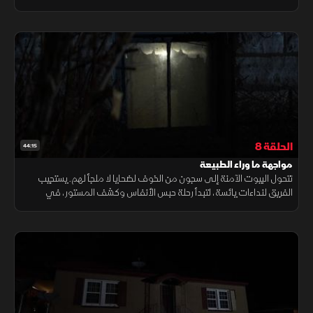
المكان المظلم وما شهده الماضي من فظائع ووقائع خفية.
الحلقة 8
44:15
مواجهة ما وراء الطبيعة
تتحول البيوت الآمنة إلى سجون من الخوف لضحايا لا ملجأ لهم. يستجيب
الفريق لنداءات يائسة، لتبدأ رحلة حبس الأنفاس وكشف المستور، في
غياهب الظلام، حيث تسكن الكوابيس الحقيقية وراء جدران عادية.