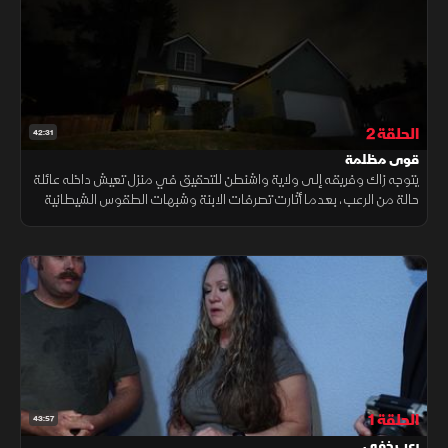
الحلقة 2
42:31
قوى مظلمة
يتوجه زاك وفريقه إلى ولاية واشنطن للتحقيق في منزل تعيش داخله عائلة
حالة من الرعب، بعدما أثارت تصرفات الابنة وشبهات الطقوس الشيطانية
مخاوف من وجود طاقة مظلمة تهدد أفراد الأسرة.
الحلقة 1
43:57
رعب خفي