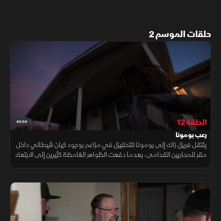
حلقات الموسم 2
الحلقة 12
43:54
رعب بومونا
ينتقل فريق زاك إلى بومونا للتحقيق في مزاعم بوجود كيان شيطاني داخل
مقر للمحاربين القدامى، بعدما دفعت الظواهر الغامضة كثيرين إلى الابتعاد
عنه خوفًا مما يحدث.