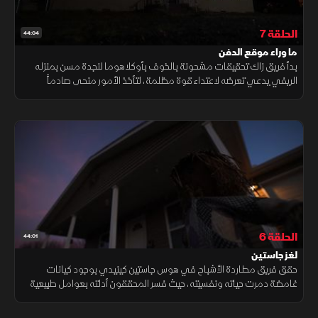
الحلقة 7
44:04
ما وراء موقع الدفن
بدأ فريق زاك تحقيقات مشحونة بالخوف بأوكلاهوما لنجدة مسن بمنزله
الريفي يدعي تعرضه لاعتداء قوة مظلمة، لتأخذ الأمور منحى صادماً
باكتشاف صلة مرعبة بين هذا المنزل الريفي وحادثة تدنيس موقع دفن
سابق.
الحلقة 6
44:01
لغز جاستين
حقق فريق مطاردة الأشباح في هوس جاستين كينيدي بوجود كيانات
غامضة دمرت حياته ونفسيته، حيث فسر المحققون أدلته بعوامل طبيعية
وبيئية ورصدوا أصواتاً غير مفسرة دون العثور على أي دليل حاسم لنشاط
خارق.