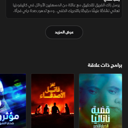
يرسل زاك الفريق للتحقيق مع عائلة من المسعفين الأوائل في كاليفورنيا
تعاني نشاطًا عنيفًا مرتبطًا بالتحريك الخفي.. ومع تدهور صحة جاي فجأة،
تتصاعد الشكوك حول سر مظلم داخل المنزل.. ليزداد التوتر
عرض المزيد
برامج ذات علاقة
قضية ناتاليا.. الخيار الأخير
لغز قاتل الأصدقاء
مؤثرون.. ضحايا 