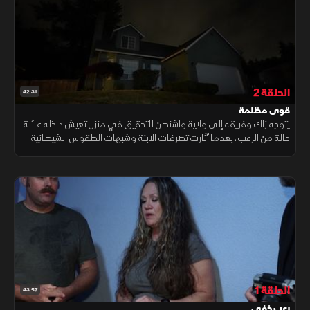
الحلقة 2
42:31
قوى مظلمة
يتوجه زاك وفريقه إلى ولاية واشنطن للتحقيق في منزل تعيش داخله عائلة
حالة من الرعب، بعدما أثارت تصرفات الابنة وشبهات الطقوس الشيطانية
مخاوف من وجود طاقة مظلمة تهدد أفراد الأسرة.
الحلقة 1
43:57
رعب خفي