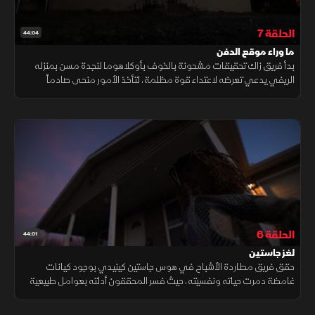
الحلقة 7
44:04
ما وراء موقع الدفن
بدأ فريق زاك تحقيقات مشحونة بالخوف بأوكلاهوما لنجدة مسن بمنزله
الريفي يدعي تعرضه لاعتداء قوة مظلمة، لتأخذ الأمور منحى صادماً
باكتشاف صلة مرعبة بين هذا المنزل الريفي وحادثة تدنيس موقع دفن
سابق.
الحلقة 6
44:01
لغز جاستين
حقق فريق مطاردة الأشباح في هوس جاستين كينيدي بوجود كيانات
غامضة دمرت حياته ونفسيته، حيث فسر المحققون أدلته بعوامل طبيعية
وبيئية ورصدوا أصواتاً غير مفسرة دون العثور على أي دليل حاسم لنشاط
خارق.