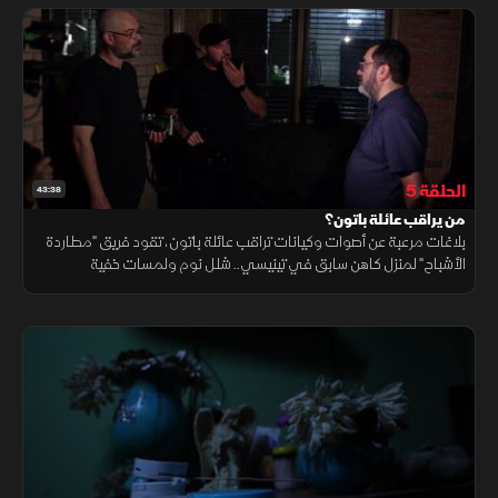
الحلقة 5
43:38
من يراقب عائلة باتون؟
بلاغات مرعبة عن أصوات وكيانات تراقب عائلة باتون، تقود فريق "مطاردة
الأشباح" لمنزل كاهن سابق في تينيسي.. شلل نوم ولمسات خفية
وقياسات ترتفع بجنون؛ فهل يسكن الشر البيت أم أن اللعنة تطارد صاحبه
نفسه؟