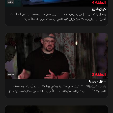
الحلقة 4
44:14
كيان شرير
يرسل زاك فريقه إلى ولاية إنديانا للتحقيق في منزل تعتقد إحدى العائلات
أنه يتعرض لهجمات من كيان شيطاني. ومع تدهور صحة الأم وتصاعد
النشاطات المقلقة داخل المنزل، يبدأ الفريق سباقًا مع الزمن لكشف
الحقيقة
الحلقة 3
43:58
منزل جورجيا
يتوجه فريق زاك للتحقيق في منزل تاريخي بولاية جورجيا يُعرف بسمعته
المرعبة كأحد المواقع المسكونة، بعدما أعرب مالكه عن مخاوفه من تعرض
والدته لهجمات غامضة أثناء إقامتها الليلية بمفردها.