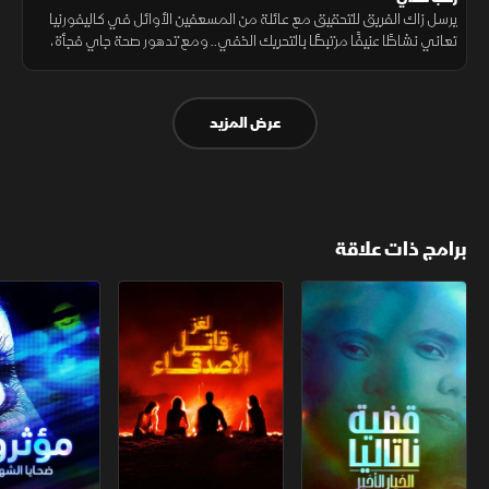
يرسل زاك الفريق للتحقيق مع عائلة من المسعفين الأوائل في كاليفورنيا
تعاني نشاطًا عنيفًا مرتبطًا بالتحريك الخفي.. ومع تدهور صحة جاي فجأة،
تتصاعد الشكوك حول سر مظلم داخل المنزل.. ليزداد التوتر
عرض المزيد
برامج ذات علاقة
قضية ناتاليا.. الخيار الأخير
لغز قاتل الأصدقاء
مؤثرون.. ضحايا 