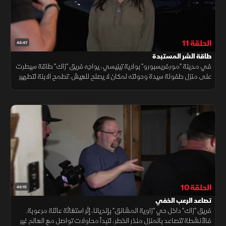
الحلقة 11
43:47
طاقة الشر المستبدة
في مدينة "مورفريسبورو" بولاية تينيسي، يواجه فريق "زاك" طاقة سيطرت
على منزل طفولة سيدة وحولته لمكان لا يصلح للعيش. تطمح الابنة لتطهير
المنزل لتعود وتعتني بأمها المريضة، في مواجهة ضد الأرواح المظلمة.
الحلقة 10
43:15
تصاعد الرعب الخفي
فريق "زاك" داخل حي "زاوية المشانق" بإنديانا، إثر استغاثة عائلة مرعوبة.
فالأنشطة تتصاعد بالمنزل منذر الخطر، لتبدأ محاولات تواصل مع العالم غير