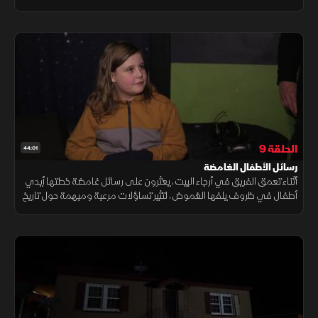
المرئي في سباق مع الزمن؛ لإنقاذهم قبل فوات الأوان.
الحلقة 9
44:01
رسائل الأطفال الغامضة
أثناء تعمق الفريق في أرجاء البيت، يعثرون على رسائل غامضة خطتها أيدي
أطفال في ظروف يلفها الغموض، لتثير تساؤلات مرعبة ومبهمة حول تاريخ
المكان المظلم وما شهده الماضي من فظائع ووقائع خفية.