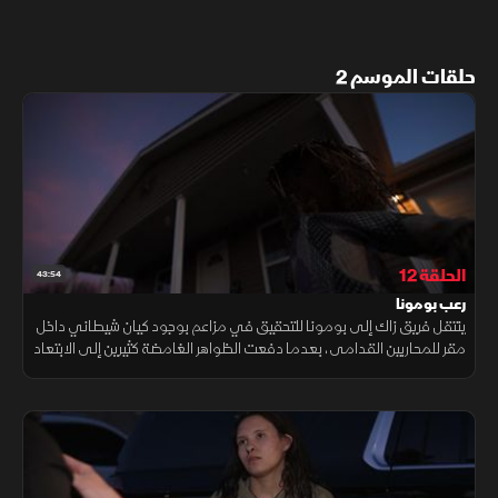
حلقات الموسم 2
الحلقة 12
43:54
رعب بومونا
ينتقل فريق زاك إلى بومونا للتحقيق في مزاعم بوجود كيان شيطاني داخل
مقر للمحاربين القدامى، بعدما دفعت الظواهر الغامضة كثيرين إلى الابتعاد
عنه خوفًا مما يحدث.