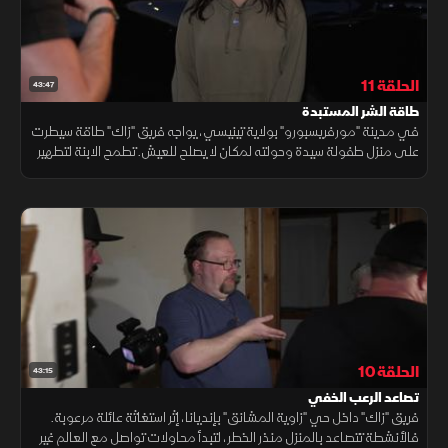
الحلقة 11
43:47
طاقة الشر المستبدة
في مدينة "مورفريسبورو" بولاية تينيسي، يواجه فريق "زاك" طاقة سيطرت
على منزل طفولة سيدة وحولته لمكان لا يصلح للعيش. تطمح الابنة لتطهير
المنزل لتعود وتعتني بأمها المريضة، في مواجهة ضد الأرواح المظلمة.
الحلقة 10
43:15
تصاعد الرعب الخفي
فريق "زاك" داخل حي "زاوية المشانق" بإنديانا، إثر استغاثة عائلة مرعوبة.
فالأنشطة تتصاعد بالمنزل منذر الخطر، لتبدأ محاولات تواصل مع العالم غير