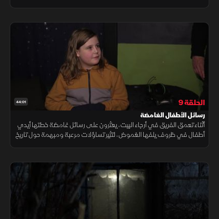
المرئي في سباق مع الزمن؛ لإنقاذهم قبل فوات الأوان.
الحلقة 9
44:01
رسائل الأطفال الغامضة
أثناء تعمق الفريق في أرجاء البيت، يعثرون على رسائل غامضة خطتها أيدي
أطفال في ظروف يلفها الغموض، لتثير تساؤلات مرعبة ومبهمة حول تاريخ
المكان المظلم وما شهده الماضي من فظائع ووقائع خفية.