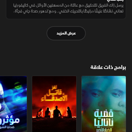
يرسل زاك الفريق للتحقيق مع عائلة من المسعفين الأوائل في كاليفورنيا
تعاني نشاطًا عنيفًا مرتبطًا بالتحريك الخفي.. ومع تدهور صحة جاي فجأة،
تتصاعد الشكوك حول سر مظلم داخل المنزل.. ليزداد التوتر
عرض المزيد
برامج ذات علاقة
قضية ناتاليا.. الخيار الأخير
لغز قاتل الأصدقاء
مؤثرون.. ضحايا 