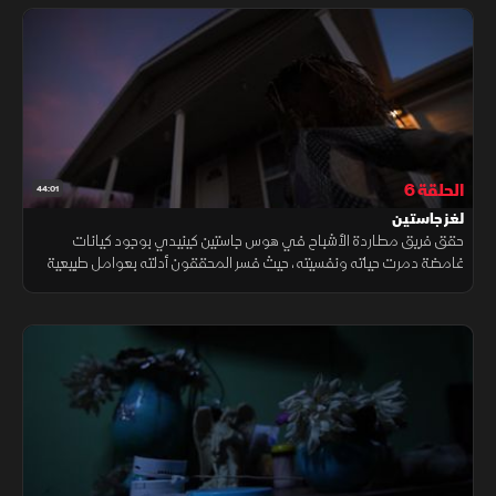
الحلقة 6
44:01
لغز جاستين
حقق فريق مطاردة الأشباح في هوس جاستين كينيدي بوجود كيانات
غامضة دمرت حياته ونفسيته، حيث فسر المحققون أدلته بعوامل طبيعية
وبيئية ورصدوا أصواتاً غير مفسرة دون العثور على أي دليل حاسم لنشاط
خارق.