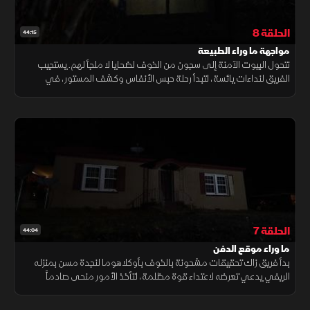
الحلقة 8
44:15
مواجهة ما وراء الطبيعة
تتحول البيوت الآمنة إلى سجون من الخوف لضحايا لا ملجأ لهم. يستجيب
الفريق لنداءات يائسة، لتبدأ رحلة حبس الأنفاس وكشف المستور، في
غياهب الظلام، حيث تسكن الكوابيس الحقيقية وراء جدران عادية.
الحلقة 7
44:04
ما وراء موقع الدفن
بدأ فريق زاك تحقيقات مشحونة بالخوف بأوكلاهوما لنجدة مسن بمنزله
الريفي يدعي تعرضه لاعتداء قوة مظلمة، لتأخذ الأمور منحى صادماً
باكتشاف صلة مرعبة بين هذا المنزل الريفي وحادثة تدنيس موقع دفن
سابق.