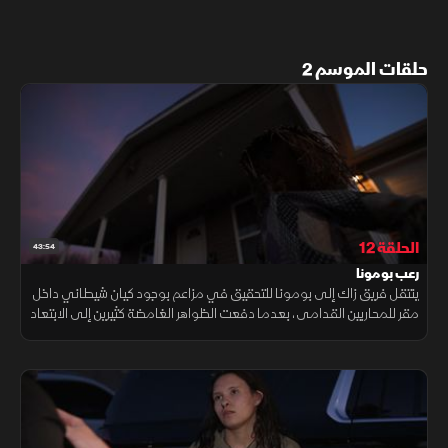
حلقات الموسم 2
الحلقة 12
43:54
رعب بومونا
ينتقل فريق زاك إلى بومونا للتحقيق في مزاعم بوجود كيان شيطاني داخل
مقر للمحاربين القدامى، بعدما دفعت الظواهر الغامضة كثيرين إلى الابتعاد
عنه خوفًا مما يحدث.