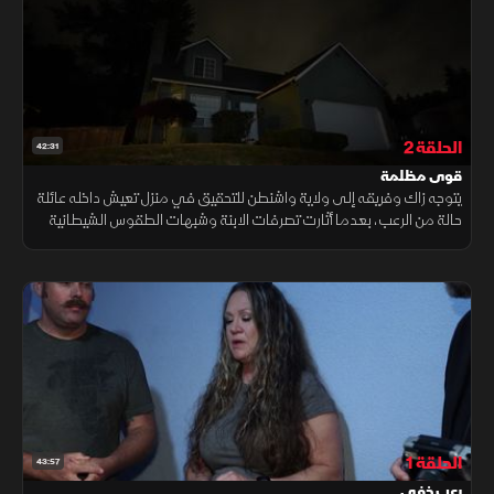
الحلقة 2
42:31
قوى مظلمة
يتوجه زاك وفريقه إلى ولاية واشنطن للتحقيق في منزل تعيش داخله عائلة
حالة من الرعب، بعدما أثارت تصرفات الابنة وشبهات الطقوس الشيطانية
مخاوف من وجود طاقة مظلمة تهدد أفراد الأسرة.
الحلقة 1
43:57
رعب خفي