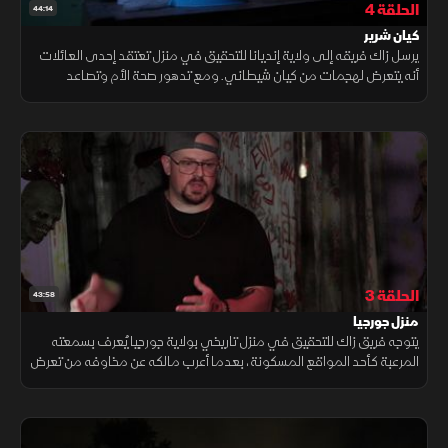
الحلقة 4
44:14
كيان شرير
يرسل زاك فريقه إلى ولاية إنديانا للتحقيق في منزل تعتقد إحدى العائلات
أنه يتعرض لهجمات من كيان شيطاني. ومع تدهور صحة الأم وتصاعد
النشاطات المقلقة داخل المنزل، يبدأ الفريق سباقًا مع الزمن لكشف
الحقيقة
الحلقة 3
43:58
منزل جورجيا
يتوجه فريق زاك للتحقيق في منزل تاريخي بولاية جورجيا يُعرف بسمعته
المرعبة كأحد المواقع المسكونة، بعدما أعرب مالكه عن مخاوفه من تعرض
والدته لهجمات غامضة أثناء إقامتها الليلية بمفردها.