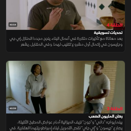
الحلقة 4
43:54
تحديات تسويقية
بعد معاناة مع تأخيرات متكررة في أعمال البناء، ينجح مجددا المنازل إي جي
وجايسون في إكمال أول مشروع تقليب لهما. وفي المقابل، يشعر
المجددان داني وجون بالإحباط بعد الانتهاء من منزل لا يلقى رواجا
الحلقة 3
43:59
رهان المليون الصعب
بينما يواجه "داني" و"جون" نزيف الميزانية أمام عوارض المطبخ الثقيلة،
يصارع "جيسون" و"إي جاي" نقص التمويل لبناء إمبراطوريتهما العقارية. في