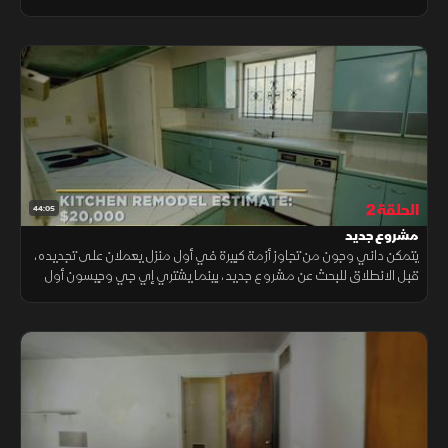
هذا السوق، لا مجال للخطأ، وإلا سوف تواجه الإفلاس الوشيك.
الحلقة 2
44:05
مشروع جديد
يتمكن داني وجون من تجاوز أزمة كبيرة في أول منزل يعملان على تجديده،
قبل الانطلاق للبحث عن مشروع جديد، بينما يشتري إي جي وجيسون أول
منزل لهما، ليكتشفا سريعًا حاجتهما إلى شريك إضافي لتحقيق صفقة
المليون