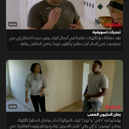
الحلقة 4
43:54
تحديات تسويقية
بعد معاناة مع تأخيرات متكررة في أعمال البناء، ينجح مجددا المنازل إي جي
وجايسون في إكمال أول مشروع تقليب لهما. وفي المقابل، يشعر
المجددان داني وجون بالإحباط بعد الانتهاء من منزل لا يلقى رواجا
الحلقة 3
43:59
رهان المليون الصعب
بينما يواجه "داني" و"جون" نزيف الميزانية أمام عوارض المطبخ الثقيلة،
يصارع "جيسون" و"إي جاي" نقص التمويل لبناء إمبراطوريتهما العقارية. في