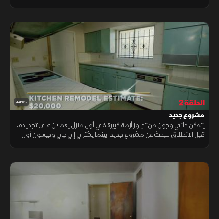
هذا السوق، لا مجال للخطأ، وإلا سوف تواجه الإفلاس الوشيك.
الحلقة 2
44:05
مشروع جديد
يتمكن داني وجون من تجاوز أزمة كبيرة في أول منزل يعملان على تجديده،
قبل الانطلاق للبحث عن مشروع جديد، بينما يشتري إي جي وجيسون أول
منزل لهما، ليكتشفا سريعًا حاجتهما إلى شريك إضافي لتحقيق صفقة
المليون