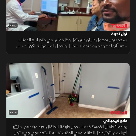
الحلقة 7
43:57
أول تجربة
يسعد ديون بحصول داريان على أول وظيفة لها في متجر لبيع الدونات،
معتبراً أنها خطوة مهمة نحو الاستقلال وتحمل المسؤولية. لكن الحماس
الأولي يتراجع سريعاً عندما تواجه داريان ضغوط العمل
الحلقة 6
44:04
علاج كيميائي
يواجه الأطفال الخمسة خلافات حول طريقة الاحتفال بعيد ميلادهم، ما يثير
أجواء من التوتر داخل العائلة. وفي الوقت نفسه، تستعد «جي جي» لأول