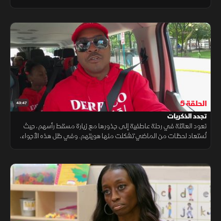
جلسة علاج كيميائي تقليدية
الحلقة 5
43:47
تجدد الذكريات
تعود العائلة في رحلة عاطفية إلى جذورها مع زيارة مسقط رأسهم، حيث
تُستعاد لحظات من الماضي تشكلت منها هويتهم. وفي ظل هذه الأجواء،
تستعد الجدة بشجاعة لمواجهة جلسات العلاج الكيميائي القادمة، وسط
دعم عائلي.