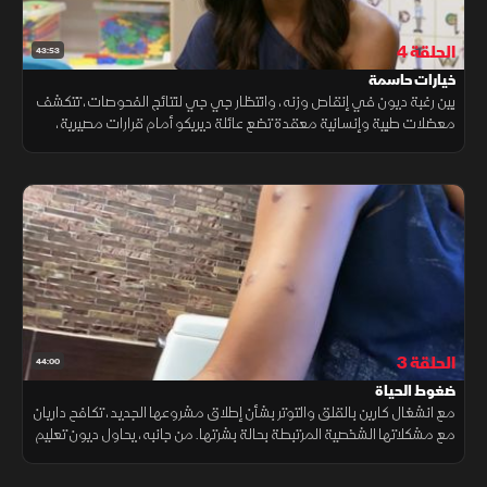
الحلقة 4
43:53
خيارات حاسمة
بين رغبة ديون في إنقاص وزنه، وانتظار جي جي لنتائج الفحوصات، تتكشف
معضلات طبية وإنسانية معقدة تضع عائلة ديريكو أمام قرارات مصيرية،
حيث يصبح كل اختيار نقطة تحول قد تغيّر مسار حياتهم بالكامل.
الحلقة 3
44:00
ضغوط الحياة
مع انشغال كارين بالقلق والتوتر بشأن إطلاق مشروعها الجديد، تكافح داريان
مع مشكلاتها الشخصية المرتبطة بحالة بشرتها. من جانبه، يحاول ديون تعليم
الأطفال الخمسة الصغار ركوب الدراجات في وقت واحد.