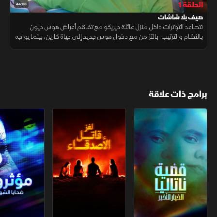
الحلقة 1
44:03
صيف بلا شاشات
تتصاعد التوترات داخل منزل عائلة ديريكو مع تفاقم أعراض هوس ديون
بالنظام والترتيب، بالتزامن مع دخول هوس جديد إلى حياة كارين، بينما يواجه
الأطفال صعوبة في التأقلم مع تجربة «صيف بلا شاشات».
برامج ذات علاقة
قضية ناتاليا.. الخيار الأخير
لغز قاتل الأصدقاء
مؤثرون.. ضحايا 