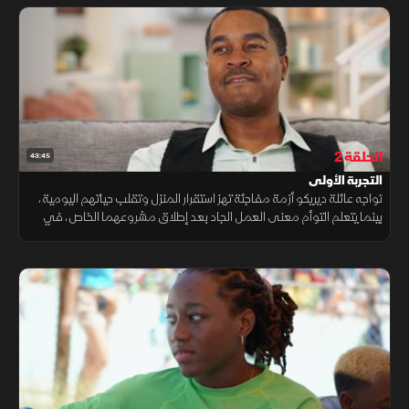
الحلقة 2
43:45
التجربة الأولى
تواجه عائلة ديريكو أزمة مفاجئة تهز استقرار المنزل وتقلب حياتهم اليومية،
بينما يتعلم التوأم معنى العمل الجاد بعد إطلاق مشروعهما الخاص، في
وقت يتلقى فيه ديون اتصالاً قد يحمل تغييرات مصيرية له ولـ جي جي.