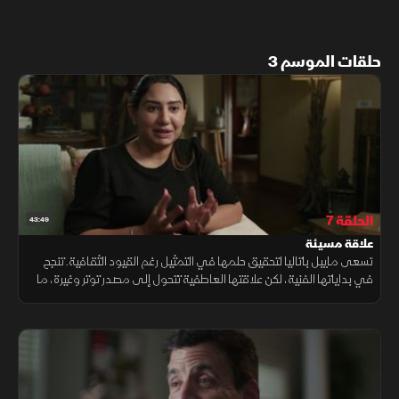
حلقات الموسم 3
الحلقة 7
43:49
علاقة مسيئة
تسعى مايبل باتاليا لتحقيق حلمها في التمثيل رغم القيود الثقافية. تنجح
في بداياتها الفنية، لكن علاقتها العاطفية تتحول إلى مصدر توتر وغيرة، ما
ينعكس على حياتها ويضعها أمام صراعات متزايدة.