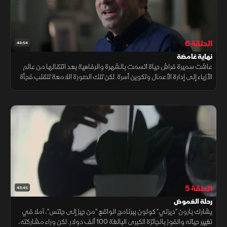
الحلقة 6
43:54
نهاية غامضة
عاشت سميرة فراش حياة اتسمت بالشهرة والرفاهية بعد انتقالها من عالم
الأزياء إلى إدارة الأعمال وتكوين أسرة. لكن تلك الصورة اللامعة تنقلب فجأة
عندما يُعثر عليها متوفاة داخل مسبح منزلها في ظروف غامضة.
الحلقة 5
43:45
رحلة الغموض
يشارك بارون "ديرتي" كولون ببرنامج الواقع "من جيز إلى جنتس"، آملا في
تغيير حياته والفوز بالجائزة الكبرى البالغة 100 ألف دولار. لكن وراء مشاركته،