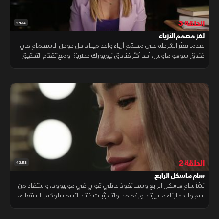
الحلقة 3
44:12
لغز مصمم الأزياء
عندما تعثر الشرطة على مصمّم أزياء واعد ميتًا داخل حوض الاستحمام في
فندق سوهو هاوس، أحد أكثر فنادق نيويورك حصرية، ومع تقدّم التحقيق،
يبدأ المحققون في فك شبكة ملتوية من الأكاذيب في محاولة لكشف
الحقيقة
الحلقة 2
43:53
سام هاسكل الرابع
نشأ سام هاسكل الرابع وسط نفوذ عائلي قوي في هوليوود، واستفاد من
اسم والده لبناء مسيرته. ورغم محاولته إثبات ذاته، اتسم سلوكه بالاستعلاء،
غير أن العثور على جذع بشري داخل حاوية نفايات فجر أسرارا ظلت مخفية