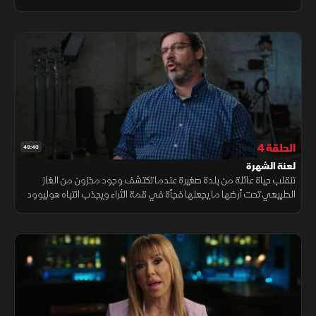
يخفي سرا كبيرا يتعلق بدافعه الحقيقي لدخول هذه المنافسة.
الحلقة 4
43:43
لعنة الشهرة
تنقلب حياة عائلة من بلدة صغيرة عندما تكتشف وجود مخزون من الغاز
الطبيعي تحت أرضها ما يجعلها فجأة في قمة الثراء ويجذب انتباه هوليوود
التي تسعى لتحويل قصتهم إلى برنامج تلفزيوني.