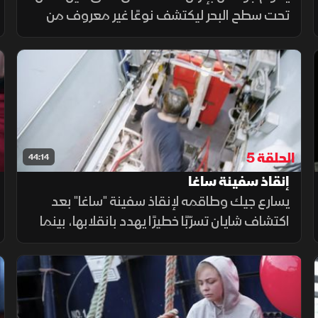
تحت سطح البحر ليكتشف نوعًا غير معروف من
الكائنات البحرية، بينما يضطر جيك إلى مواجهة
واقع صعب بعد إصابة ابنة أخيه شايان على متن
سفينة "ساغا".
الحلقة 5
44:14
إنقاذ سفينة ساغا
يسارع جيك وطاقمه لإنقاذ سفينة "ساغا" بعد
اكتشاف شايان تسرّبًا خطيرًا يهدد بانقلابها، بينما
ينتقل المشهد إلى النرويج حيث يخاطر سيغ
بالإبحار قرب الحدود البحرية الغربية لروسيا بحثًا عن
صيد وفير