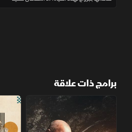
خفر السواحل عملية إنقاذ عاجلة من على متنها،
وذلك بعد أقل من عام على حادثة فقدان أحد
البحارة الذين شكلوا رمزا محبوبا
برامج ذات علاقة
استكشاف الأماكن المهجورة
فنادق عبر ال