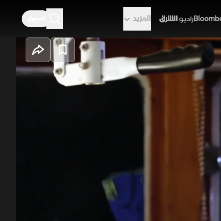
المزيد
الدخول
راديو الشرق
فراد الطاقم النرويجي الذي يتصرف
ال مهمة صيد محفوفة بالمخاطر. وفي
الارتطام بالساحل الصخري للنرويج،