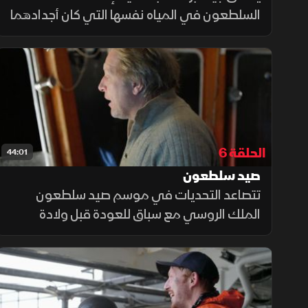
السلطعون في المياه نفسها التي كان أجدادهما
يصطادون فيها خلال ثلاثينيات القرن الماضي،
بينما يواجه جوناثان موقفا بالغ الخطورة عندما
تخاطر سفينة بالدخول للمياه
الحلقة 6
44:01
صيد سلطعون
تتصاعد التحديات في موسم صيد سلطعون
الملك الروسي مع سباق للعودة قبل ولادة
مرتقبة، واكتشاف منطقة صيد واعدة، بينما
يواجه أحد البحارة خطر الغرق خلال إعصار، ويتعرض
آخر لانهيار مفاجئ في عرض البحر.