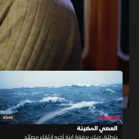
حلقات الموسم 18
1x
auto
الحلقة 9
43:44
العصي المضيئة
ينطلق جيك برفقة ابنة أخيه لإلقاء مصائد