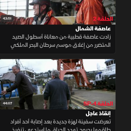
الحلقة 2
43:51
عاصفة الشمال
زادت عاصفة قطبية من معاناة أسطول الصيد
المتضرر من إغلاق موسم سرطان البحر الملكي
لتدفع الجميع للانهيار، مما دفع جوناثان لخطوة
جريئة بوضع مصائده في أعماق سحيقة لم يسبق
أن بلغها بحثاً عن صيد جديد.
الحلقة SP-4
44:07
إنقاذ عاجل
تعرضت سفينة لهزة جديدة بعد إصابة أحد أفراد
طاقمها بجروح تهدد الحياة، ما استدعى تنفيذ