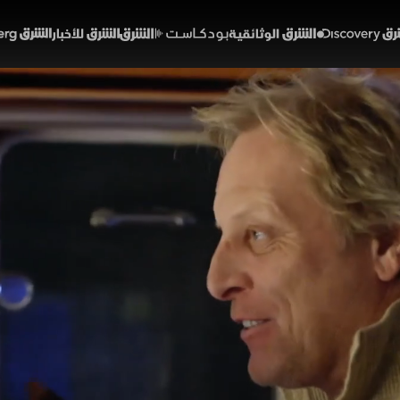
Discover
الشرق الوثائقية
الشرق بودكاست
الشرق للأخبار
الشرق Bloomberg
القيادة
نوعات
وي
الحلقة 4
يات في عرض البحر مع تصاعد التوتر بين القبطان سيغ وأحد أ
ة ويشكك في قرارات القيادة، ما يهدد بانقسام الفريق خل
، يخوض القبطان وايلد بيل سباقا مع الزمن لإنقاذ قاربه من 
بحرية قاسية
سفر ديسكفري