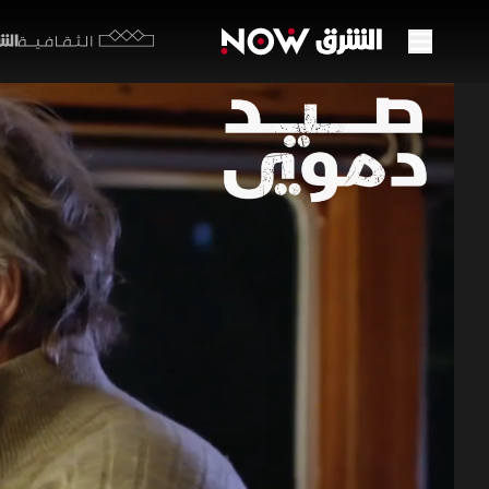
الشرق y
الثقافية
صراع 
43:55
م
صيد دم
تشتد التحد
بثقة مفرط
الوقت نفسه
وسط ظروف 
المغامرات وال