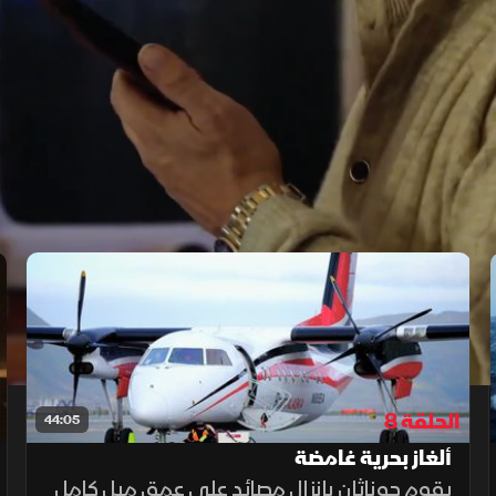
‫أعلم، الأمر مختلف كثيراً‬
‫من دونك في حجرة القيادة‬
الحلقة 8
44:05
ألغاز بحرية غامضة
يقوم جوناثان بإنزال مصائد على عمق ميل كامل