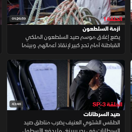
الحلقة 1
01:26:59
أزمة السلطعون
يضع إغلاق موسم صيد السلطعون الملكي
القباطنة أمام تحدٍ كبير لإنقاذ أعمالهم. وبينما
يطارد سيغ السلطعون الروسي الغازي في
النرويج، يسعى جون وجوش وكيسي للاستفادة
من ارتفاع أسعار نوع جديد.. فهل تنجح خططهم؟
الحلقة SP-3
43:48
صيد السرطانات
الطقس الشتوي العنيف يضرب مناطق صيد
السرطانات في بحر بيرينغ، ما يدفع الأسطول