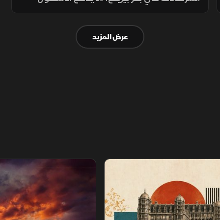
البحري إلى الاعتماد على أخطر المرافئ البحرية
المفتوحة وسط ظروف قاسية وعمليات دخول
عرض المزيد
محفوفة بالمخاطر
عصور
سباق خارج القانون.. نهاية اللعبة