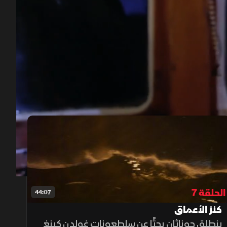
00:12
/
43:55
الحلقة 7
44:07
كنز الأعماق
ينطلق جوناثان بحثًا عن سلطعونات غولدن كينغ