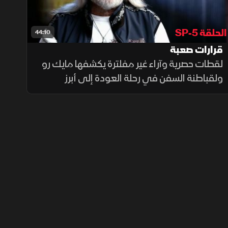
الحلقة SP-5
44:10
قرارات صعبة
لقطات حصرية وآراء غير مفلترة يكشفها مايك رو
ولقباطنة السفن في رحلة العودة إلى أبرز
اللحظات والقرارات المصيرية التي مهدت
للوصول إلى الحلقة 300 من برنامج صيد دموي
الشهير.