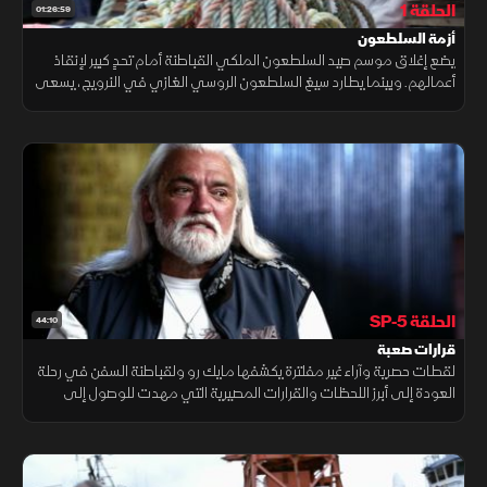
الحلقة 1
01:26:59
أزمة السلطعون
يضع إغلاق موسم صيد السلطعون الملكي القباطنة أمام تحدٍ كبير لإنقاذ
أعمالهم. وبينما يطارد سيغ السلطعون الروسي الغازي في النرويج، يسعى
جون وجوش وكيسي للاستفادة من ارتفاع أسعار نوع جديد.. فهل تنجح
خططهم؟
الحلقة SP-5
44:10
قرارات صعبة
لقطات حصرية وآراء غير مفلترة يكشفها مايك رو ولقباطنة السفن في رحلة
العودة إلى أبرز اللحظات والقرارات المصيرية التي مهدت للوصول إلى
الحلقة 300 من برنامج صيد دموي الشهير.