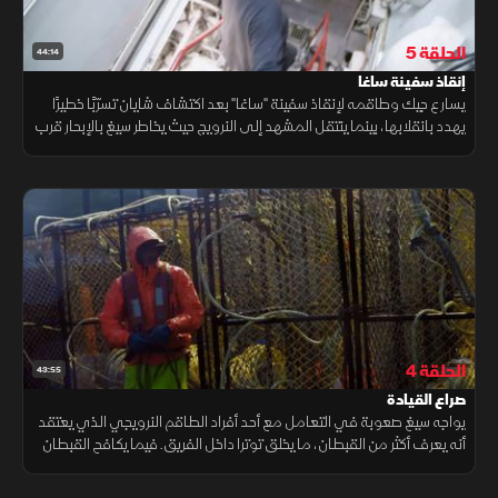
الحلقة 5
44:14
إنقاذ سفينة ساغا
يسارع جيك وطاقمه لإنقاذ سفينة "ساغا" بعد اكتشاف شايان تسرّبًا خطيرًا
يهدد بانقلابها، بينما ينتقل المشهد إلى النرويج حيث يخاطر سيغ بالإبحار قرب
الحدود البحرية الغربية لروسيا بحثًا عن صيد وفير
الحلقة 4
43:55
صراع القيادة
يواجه سيغ صعوبة في التعامل مع أحد أفراد الطاقم النرويجي الذي يعتقد
أنه يعرف أكثر من القبطان، ما يخلق توترا داخل الفريق. فيما يكافح القبطان
وايلد بيل لإنقاذ قاربه من خطر الارتطام بالساحل الصخري للنرويج