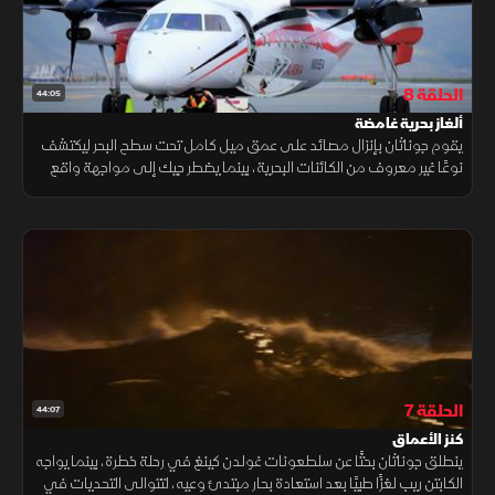
الحلقة 8
44:05
ألغاز بحرية غامضة
يقوم جوناثان بإنزال مصائد على عمق ميل كامل تحت سطح البحر ليكتشف
نوعًا غير معروف من الكائنات البحرية، بينما يضطر جيك إلى مواجهة واقع
صعب بعد إصابة ابنة أخيه شايان على متن سفينة "ساغا".
الحلقة 7
44:07
كنز الأعماق
ينطلق جوناثان بحثًا عن سلطعونات غولدن كينغ في رحلة خطرة، بينما يواجه
الكابتن ريب لغزًا طبيًا بعد استعادة بحار مبتدئ وعيه، لتتوالى التحديات في