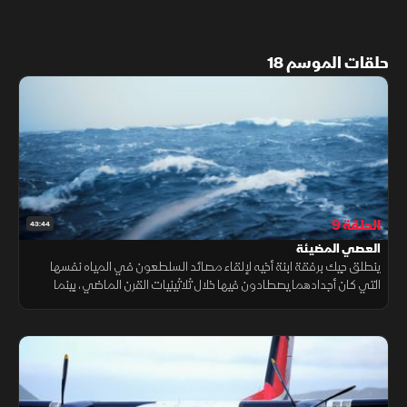
حلقات الموسم 18
الحلقة 9
43:44
العصي المضيئة
ينطلق جيك برفقة ابنة أخيه لإلقاء مصائد السلطعون في المياه نفسها
التي كان أجدادهما يصطادون فيها خلال ثلاثينيات القرن الماضي، بينما
يواجه جوناثان موقفا بالغ الخطورة عندما تخاطر سفينة بالدخول للمياه