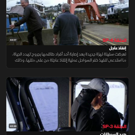
الحلقة SP-4
44:07
إنقاذ عاجل
تعرضت سفينة لهزة جديدة بعد إصابة أحد أفراد طاقمها بجروح تهدد الحياة،
ما استدعى تنفيذ خفر السواحل عملية إنقاذ عاجلة من على متنها، وذلك
بعد أقل من عام على حادثة فقدان أحد البحارة الذين شكلوا رمزا محبوبا
الحلقة SP-3
43:48
صيد السرطانات