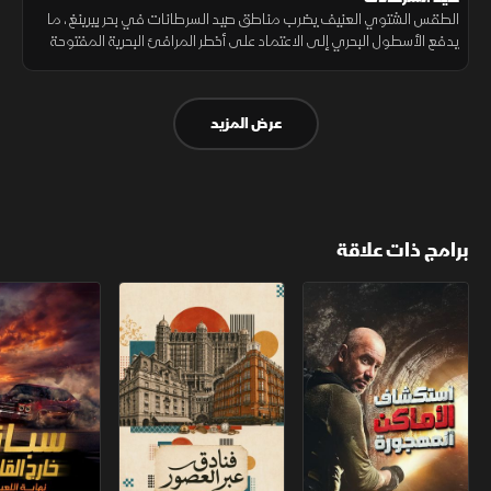
الطقس الشتوي العنيف يضرب مناطق صيد السرطانات في بحر بيرينغ، ما
يدفع الأسطول البحري إلى الاعتماد على أخطر المرافئ البحرية المفتوحة
وسط ظروف قاسية وعمليات دخول محفوفة بالمخاطر
عرض المزيد
برامج ذات علاقة
استكشاف الأماكن المهجورة
فنادق عبر العصور
سباق خارج القانو