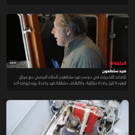
عرض البحر.
الحلقة 6
44:01
صيد سلطعون
تتصاعد التحديات في موسم صيد سلطعون الملك الروسي مع سباق
للعودة قبل ولادة مرتقبة، واكتشاف منطقة صيد واعدة، بينما يواجه أحد
البحارة خطر الغرق خلال إعصار، ويتعرض آخر لانهيار مفاجئ في عرض البحر.