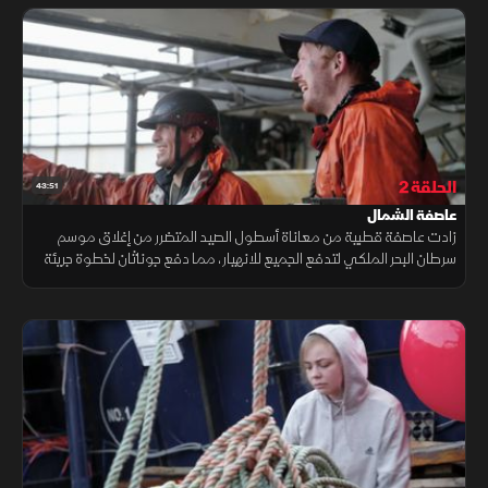
الحلقة 2
43:51
عاصفة الشمال
زادت عاصفة قطبية من معاناة أسطول الصيد المتضرر من إغلاق موسم
سرطان البحر الملكي لتدفع الجميع للانهيار، مما دفع جوناثان لخطوة جريئة
بوضع مصائده في أعماق سحيقة لم يسبق أن بلغها بحثاً عن صيد جديد.