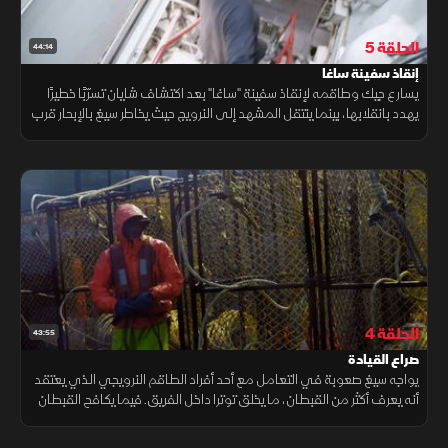
الحلقة 5
44:14
إنقاذ سفينة ساغا
يسارع جيك وطاقمه لإنقاذ سفينة "ساغا" بعد اكتشاف شايان تسرّبًا خطيرًا
يهدد بانقلابها، بينما ينتقل المشهد إلى النرويج حيث يخاطر سيغ بالإبحار قرب
الحدود البحرية الغربية لروسيا بحثًا عن صيد وفير
الحلقة 4
43:55
صراع القيادة
يواجه سيغ صعوبة في التعامل مع أحد أفراد الطاقم النرويجي الذي يعتقد
أنه يعرف أكثر من القبطان، ما يخلق توترا داخل الفريق. فيما يكافح القبطان
وايلد بيل لإنقاذ قاربه من خطر الارتطام بالساحل الصخري للنرويج