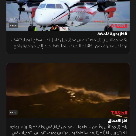
الحلقة 8
44:05
ألغاز بحرية غامضة
يقوم جوناثان بإنزال مصائد على عمق ميل كامل تحت سطح البحر ليكتشف
نوعًا غير معروف من الكائنات البحرية، بينما يضطر جيك إلى مواجهة واقع
صعب بعد إصابة ابنة أخيه شايان على متن سفينة "ساغا".
الحلقة 7
44:07
كنز الأعماق
ينطلق جوناثان بحثًا عن سلطعونات غولدن كينغ في رحلة خطرة، بينما يواجه
الكابتن ريب لغزًا طبيًا بعد استعادة بحار مبتدئ وعيه، لتتوالى التحديات في