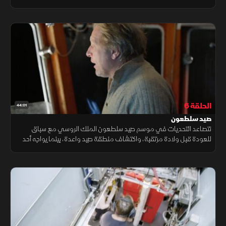
عرض البحر.
الحلقة 6
44:01
صيد سلطعون
تتصاعد التحديات في موسم صيد سلطعون الملك الروسي مع سباق
للعودة قبل ولادة مرتقبة، واكتشاف منطقة صيد واعدة، بينما يواجه أحد
البحارة خطر الغرق خلال إعصار، ويتعرض آخر لانهيار مفاجئ في عرض البحر.