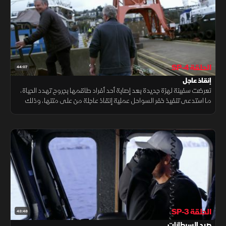
الحلقة SP-4
44:07
إنقاذ عاجل
تعرضت سفينة لهزة جديدة بعد إصابة أحد أفراد طاقمها بجروح تهدد الحياة،
ما استدعى تنفيذ خفر السواحل عملية إنقاذ عاجلة من على متنها، وذلك
بعد أقل من عام على حادثة فقدان أحد البحارة الذين شكلوا رمزا محبوبا
الحلقة SP-3
43:48
صيد السرطانات