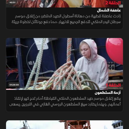
الحلقة 2
43:51
عاصفة الشمال
زادت عاصفة قطبية من معاناة أسطول الصيد المتضرر من إغلاق موسم
سرطان البحر الملكي لتدفع الجميع للانهيار، مما دفع جوناثان لخطوة جريئة
بوضع مصائده في أعماق سحيقة لم يسبق أن بلغها بحثاً عن صيد جديد.
الحلقة 1
01:26:59
أزمة السلطعون
يضع إغلاق موسم صيد السلطعون الملكي القباطنة أمام تحدٍ كبير لإنقاذ
أعمالهم. وبينما يطارد سيغ السلطعون الروسي الغازي في النرويج، يسعى
جون وجوش وكيسي للاستفادة من ارتفاع أسعار نوع جديد.. فهل تنجح
خططهم؟