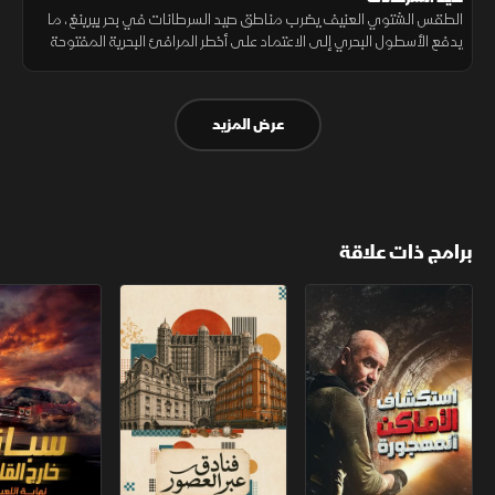
الطقس الشتوي العنيف يضرب مناطق صيد السرطانات في بحر بيرينغ، ما
يدفع الأسطول البحري إلى الاعتماد على أخطر المرافئ البحرية المفتوحة
وسط ظروف قاسية وعمليات دخول محفوفة بالمخاطر
عرض المزيد
برامج ذات علاقة
استكشاف الأماكن المهجورة
فنادق عبر العصور
سباق خارج القانو