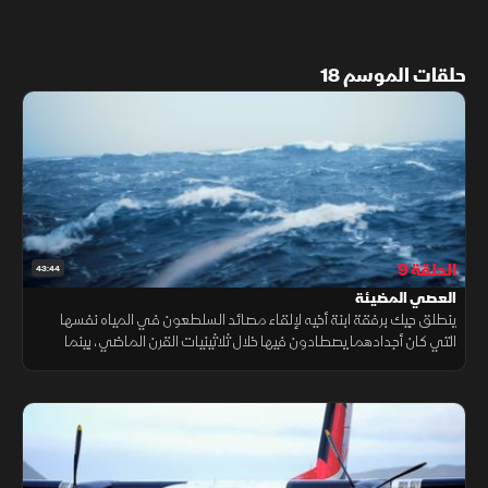
حلقات الموسم 18
الحلقة 9
43:44
العصي المضيئة
ينطلق جيك برفقة ابنة أخيه لإلقاء مصائد السلطعون في المياه نفسها
التي كان أجدادهما يصطادون فيها خلال ثلاثينيات القرن الماضي، بينما
يواجه جوناثان موقفا بالغ الخطورة عندما تخاطر سفينة بالدخول للمياه