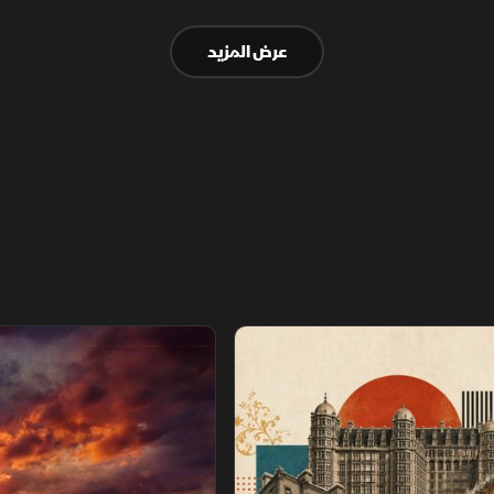
عرض المزيد
عصور
سباق خارج القانون.. نهاية اللعبة