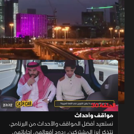
حلقات البرنامج
1x
auto
الحلقة 30
23:32
مواقف وأحداث
نستعيد أفضل المواقف والأحداث من البرنامج،
نتذكر أبرز المشتركين، ردود أفعالهم، إجاباتهم،