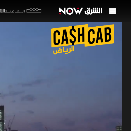
الشرق y
الثقافية
لحظات
22:59
م
Cash Cab ال
رحلة اليوم
مواقف المش
ونشعر مجدد
الشرق أوريجين