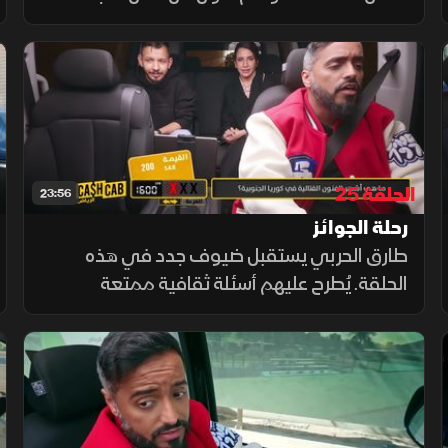
الرياض، ويركز على الاختلاف والتباين بين
المشاركين في البرنامج.
الحلقة 25
23:56
رحلة الجوائز
طارق الحربي يستقبل ضيوف جدد في هذه
الحلقة. يُطرح عليهم أسئلة ثقافية ممتعة
ومتنوعة خلال الرحلة التي تمتد على مسافة 14
كيلومترًا