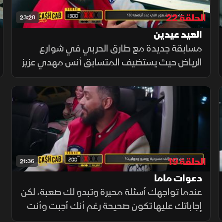
الحلقة 22
23:28
العيد عيدين
مسابقة جديدة مع طارق الحربي في شوارع
الرياض حيث يستضيف المتسابق أنس مهدي عزيز
وهو بطريقه لحي الربوة.
الحلقة 19
21:36
دعوات ماما
عندما تواجهك أسئلة محيرة وتبدو لك صعبة، لكن
إجاباتك عليها تكون صحيحة رغم أنك أجبت وأنت
غير متأكد، فاعلم أن هناك سر وراء ذلك.