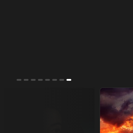
مايكل جاكسون