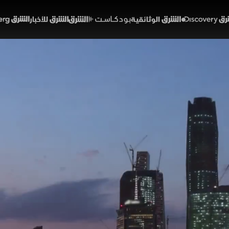
Discover
الشرق الوثائقية
الشرق بودكاست
الشرق للأخبار
الشرق Bloomberg
 السعادة والندم
نوعات
رياض
الحلقة 29
 من كاش كاب الرياض ستعيد لنا أروع اللحظات والأحداث التي
تركين البارزين ووردود فعلهم المميزة، وإجاباتهم الذكية، ك
اً بالتوتر والندم مع كل لحظة من الخسارة.
ال ديسكفري