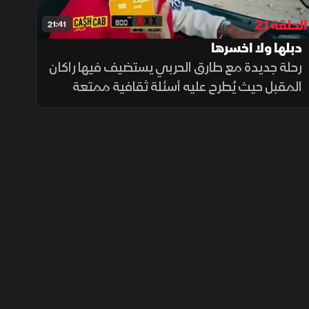
الحلقة 21
21:41
دبلها ولا اخسرها
رحلة جديدة مع طارق الحربي يستضيف فيها راكان
المقبل حيث يُطرح عليه أسئلة ثقافية ممتعة
ومتعددة خلال مدة الرحلة.