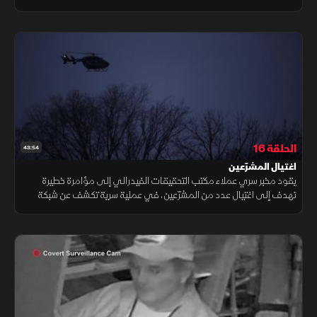
بحياته لإنقاذ زوجين سقطا في بحيرة متجمدة.
الحلقة 16
43:54
اغتيال المشرّعين
يقود مخبر سري عملاء مكتب التحقيقات الفيدرالي إلى مؤامرة خطيرة
تهدف إلى اغتيال عدد من المشرّعين، في عملية سرية تكشف عن شبكة
إجرامية معقدة. في فلوريدا، يقفز رجل في مياه تعجّ بالتماسيح هربًا من
الشرطة.