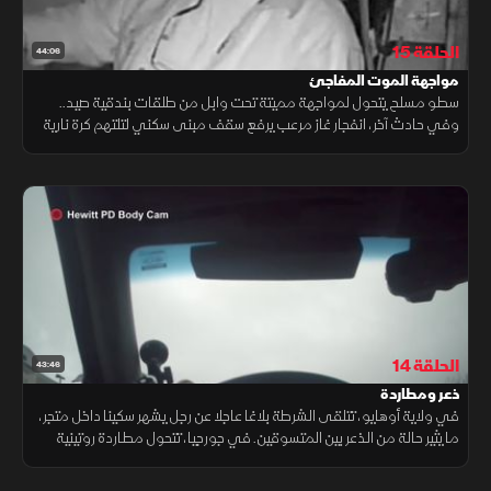
الحلقة 15
44:06
مواجهة الموت المفاجئ
سطو مسلح يتحول لمواجهة مميتة تحت وابل من طلقات بندقية صيد..
وفي حادث آخر، انفجار غاز مرعب يرفع سقف مبنى سكني لتلتهم كرة نارية
ضباط الشرطة في الموقع. حلقة وثائقية تحبس الأنفاس وتكشف أسرار
الكارثة.
الحلقة 14
43:46
ذعر ومطاردة
في ولاية أوهايو، تتلقى الشرطة بلاغا عاجلا عن رجل يشهر سكينا داخل متجر،
ما يثير حالة من الذعر بين المتسوقين. في جورجيا، تتحول مطاردة روتينية
إلى عملية مطاردة واسعة النطاق، بعد أن يفرّ مشتبه به بشاحنته