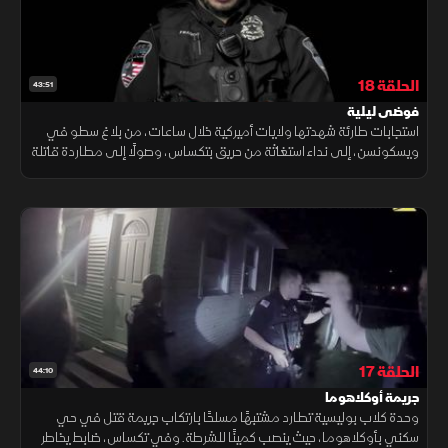
الحلقة 18
43:51
فوضى ليلية
استجابات طارئة شهدتها ولايات أميركية خلال ساعات، من بلاغ سطو في
ويسكونسن، إلى نداء استغاثة من حريق بتكساس، وصولًا إلى مطاردة قاتلة
لسائق سيارة مسروقة.
الحلقة 17
44:10
جريمة أوكلاهوما
وحدة كلاب بوليسية تطارد مشتبهًا مسلحًا بارتكاب جريمة قتل في حي
سكني بأوكلاهوما، حيث ينصب كمينًا للشرطة. وفي تكساس، ضابط يخاطر