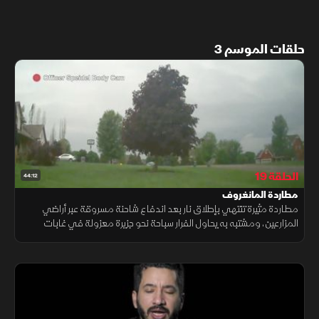
حلقات الموسم 3
الحلقة 19
44:12
مطاردة المانغروف
مطاردة مثيرة تنتهي بإطلاق نار بعد اندفاع شاحنة مسروقة عبر أراضي
المزارعين، ومشتبه به يحاول الفرار سباحة نحو جزيرة معزولة في غابات
المانغروف، وسط مطاردة أخرى تضطر فيها الشرطة للاحتماء.