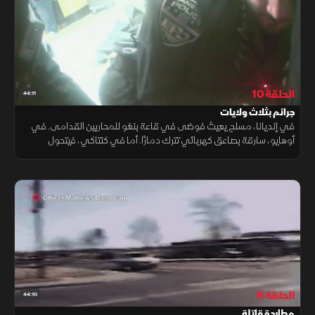
الحلقة 10
44:11
جرائم بثلاث ولايات
في إنديانا، مسلح يعيث فوضى في قاعة بنغو للمحاربين القدامى. في
أوهايو، سارقة بصاعق كهربائي تترك دمارًا. أما في كنتاكي، فيتحول
توقيف روتيني إلى صراع من أجل الحياة.
الحلقة 8
44:10
مطاردة قاتلة