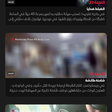
الحلقة 12
44:02
الضباط ضحايا
في ولاية فلوريدا، تسحب سيارة مشتبه به تسير بسرعة 45 ميلاً في الساعة
ضابطًا من شرطة بينبروك باينز خلفها. في جورجيا، فيتحول خلاف منزلي إلى
تبادل لإطلاق النار، مما يترك أحد الضباط يصارع من أجل البقاء.
الحلقة 11
44:07
شاحنة طائشة
في ويسكونسن، تتنكر الشرطة لإحباط جريمة قتل مأجور. وفي كولورادو،
تتعاون قوات من مقاطعتين لوقف شاحنة خارجة عن السيطرة تهدد مدينة
براش الصغيرة بالدمار.