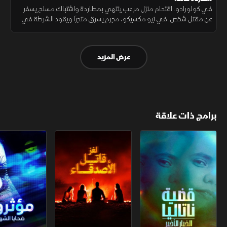
في كولورادو، اقتحام منزل مرعب ينتهي بمطاردة واشتباك مسلح يسفر
عن مقتل شخص. في نيو مكسيكو، مجرم يسرق متجرًا ويقود الشرطة في
مطاردة خطيرة تهدد أرواحهم.
عرض المزيد
برامج ذات علاقة
قضية ناتاليا.. الخيار الأخير
لغز قاتل الأصدقاء
مؤثرون.. ضحايا 