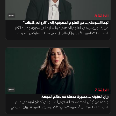
الحلقة 8
23:30
تيما الشوملي.. من العلوم المصرفية إلى "الروابي للبنات"
من بكالوريوس في العلوم المصرفية والمالية الى مخرجة وكاتبة لأكثر
المسلسلات العربية شهرة وإثارة للجدل على منصة نتفليكس "مدرسة
الروابي للبنات".. تعرف على قصة فاطمة الشوملي والتحديات التي
واجهتها
الحلقة 7
24:09
رزان العزوني.. مسيرة مذهلة في عالم الموضة
واحدة من أوائل المصممات السعوديات اللواتي أحدثن ثورة في عالم
الموضة العالمية، حيث أسهمت في تشكيل هويتها الفريدة.. رزان العزوني