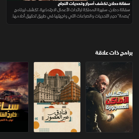
سفانة دحلان تكشف أسرار وتحديات النجاح
سفانة دحلان، سفيرة المملكة لرائدات الأعمال الاجتماعية، تكشف لبرنامج
"بصمة" حجم التحديات والصراعات التي واجهتها في طريق تحقيق أحلامها.
برامج ذات علاقة
استكشاف الأماكن المهجورة
فنادق عبر العصور
سباق خارج القانو