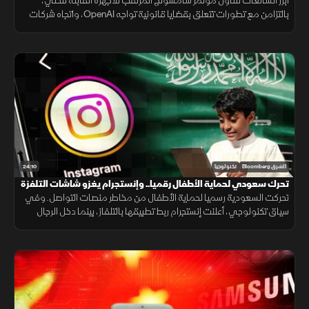
الصيني
أبرز الشائعات تتناول مؤتمر سامسونج المرتقب للأجهزة القابلة للطي،
بالتزامن مع تطورات تتعلق بقضايا قانونية تواجه OpenAI، واتجاه شركات
أميركية متزايد للاعتماد على نماذج ذكاء اصطناعي صينية
24:10
الشرق Bloomberg
تكنولوجيا
تحرك سعودي لحماية الأطفال رقميا.. وإنستجرام يغزو شاشات التلفزة
تحركت السعودية رسميا لحماية الأطفال من مخاطر منصات التواصل. وفي
سياق تكنولوجي، أعلنت إنستجرام ربط تطبيقها بالتلفاز، بينما دخل الرجال
الآليون بقوة للمساعدة في العمليات الطبية والجراحية.