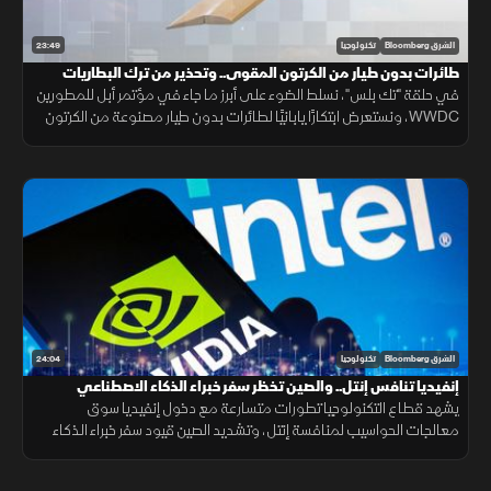
23:49
الشرق Bloomberg
تكنولوجيا
طائرات بدون طيار من الكرتون المقوى.. وتحذير من ترك البطاريات
داخل السيارات
في حلقة "تك بلس"، نسلط الضوء على أبرز ما جاء في مؤتمر أبل للمطورين
WWDC، ونستعرض ابتكارًا يابانيًا لطائرات بدون طيار مصنوعة من الكرتون
المقوى إلى جانب تحذير مهم بشأن ترك بطاريات داخل السيارات في الحر
24:04
الشرق Bloomberg
تكنولوجيا
إنفيديا تنافس إنتل.. والصين تخظر سفر خبراء الذكاء الاصطناعي
يشهد قطاع التكنولوجيا تطورات متسارعة مع دخول إنفيديا سوق
معالجات الحواسيب لمنافسة إنتل، وتشديد الصين قيود سفر خبراء الذكاء
الاصطناعي، فيما توسع أبل خدماتها لذوي الاحتياجات الخاصة