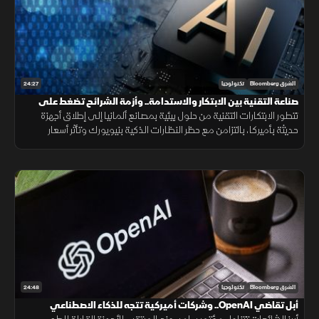
24:27
الشرق Bloomberg
تكنولوجيا
صناعة التقنية بين الابتكار والاستدامة.. وأزمة الشرائح تضغط على
الأسعار
تتطور الابتكارات التقنية من حلول بيئية بمصانع ألمانيا إلى إطلاق أجهزة
حديثة بأميركا، بالتزامن مع حظر النظارات الذكية بنيويورك وتأثر أسعار
الحاسوب بأزمة الشرائح والذكاء الاصطناعي عالميا.
24:48
الشرق Bloomberg
تكنولوجيا
أبل تقاضي OpenAI.. وشركات أميركية تتجه للذكاء الاصطناعي