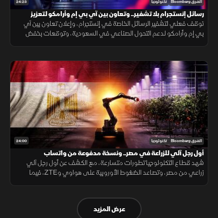
24:23
الشرق Bloomberg
تكنولوجيا
رسائل إنستجرام بلا تشفير.. وتعاون بين آي بي إم وأرامكو لتعزيز
الصناعة
توقف فعلي لتشفير الرسائل الخاصة في إنستجرام، وإعلان تعاون بين آي
بي إم وأرامكو لدعم التحول الصناعي في السعودية، وتوقعات بخفض
أسعار الهواتف المتوسطة عبر Snapdragon.
24:00
الشرق Bloomberg
تكنولوجيا
أول رجل آلي للزراعة في مصر.. ونسخة مدفوعة من واتساب
شهد قطاع التكنولوجيا تطورات متسارعة، مع الكشف عن أول رجل آلي
زراعي من مصر، وتصاعد الضغوط الأوروبية على هواوي وZTE، فيما
أعلنت هواوي ساعات ذكية جديدة، وكشف واتساب عن نسخة مدفوعة
بميزات إضافية.
عرض المزيد