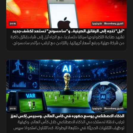
24:16
الشرق Bloomberg
تكنولوجيا
"أبل" تتجه إلى الرقائق الصينية.. و"سامسونج" تستعد لكشف جديد
تشهد صناعة التكنولوجيا سباقا متسارعا، مع اتجاه أبل إلى شراء رقائق ذاكرة
من شركة صينية ورفع أسعار أجهزتها، بالتزامن مع ترقب مؤتمر سامسونج،
وإعلان OpenAI تطوير أول معالج خاص بالذكاء الاصطناعي.
25:12
الشرق Bloomberg
تكنولوجيا
الذكاء الاصطناعي يوسع حضوره في كأس العالم.. وسبيس إكس تعزز
حضورها التقني
تجارب لافتة لمستخدمي الذكاء الاصطناعي خلال كأس العالم، وكيفية
توظيف التقنيات الحديثة في متابعة البطولة. كما تتناول استحواذ سبيس