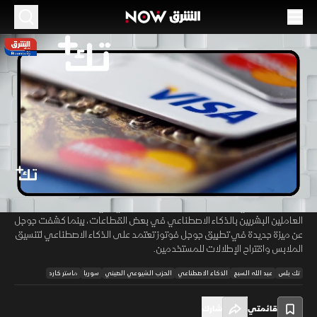
الموسم 2026
فيزا وماستر كارد في سوريا.. والقضاء يجرم
استبدال البشر بالذكاء الاصطناعي
09 مايو 2026
24:11
تكنولوجيا
تك +
شهد قطاع التكنولوجيا والاقتصاد الرقمي تطورات لافتة، مع إعلان دخول
00:11
/
24:11
شركتي فيزا وماستر كارد إلى السوق السورية بما يفتح الباب أمام خدمات
الدفع الإلكتروني الدولية، بالتزامن مع حكم قضائي في الصين يجرم استبدال
العاملين البشريين بالذكاء الاصطناعي في بعض القطاعات، بينما كشفت جوجل
عن ميزة جديدة في تطبيق جوجل فوتوز تعتمد على الذكاء الاصطناعي لتنسيق
الملابس واقتراح الإطلالات للمستخدمين.
تك بلس
عبد الله السبع
الذكاء الاصطناعي
الحزب الشيوعي الصيني
سوريا
ماستر كارد
قائمتي
شارك