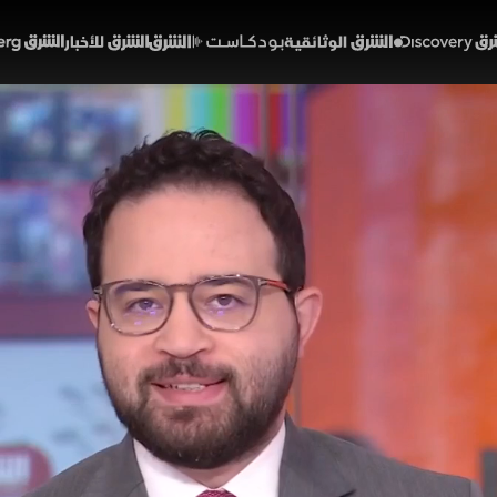
Discover
الشرق الوثائقية
الشرق بودكاست
الشرق للأخبار
الشرق Bloomberg
أميركا يبلغ ذروته.. وأسعار
الأسواق
40:46
اقتصاد
مساء
 السنوي في أميركا أعلى مستوياته منذ سنوات مدفوعاً بارت
إيران، وأدى رفض ترمب للمقترح الأخير إلى زيادة مكاسب ال
ن محللون على صمود الأسواق بفضل زخم أرباح شركات الذكاء
در التمويل.
لشرق