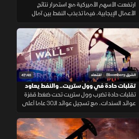
في أسعار النفط
ارتفعت الأسهم الأميركية مع استمرار نتائج
الأعمال الإيجابية، فيما تذبذب النفط بين آمال
التفاهم بين أميركا وإيران وتصاعد التوتر في البحر
الأحمر، بينما سجل الذهب مكاسب جديدة.
الشرق Bloomberg
اقتصاد
47:48
تقلبات حادة في وول ستريت.. والنفط يعاود
الصعود
تقلبات حادة تضرب وول ستريت تحت ضغط قفزة
عوائد السندات، مع تسجيل عوائد الـ30 عاما أعلى
مستوى منذ 2007. وفي أسواق الطاقة، يعود
النفط للصعود بعد الهجوم الإيراني على ناقلتين
بمضيق هرمز