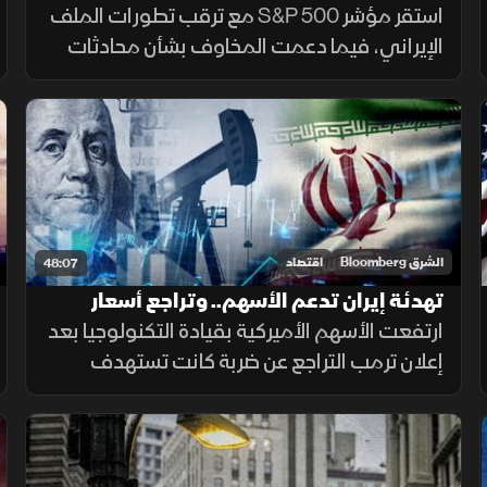
الإيراني.. والذهب يواصل الصعود
استقر مؤشر S&P 500 مع ترقب تطورات الملف
الإيراني، فيما دعمت المخاوف بشأن محادثات
إيران وعمان أسعار النفط، بينما اقترب الذهب من
أعلى مستوى في سبعة أسابيع بدعم من تراجع
مخاوف الفائدة.
الشرق Bloomberg
اقتصاد
48:07
تهدئة إيران تدعم الأسهم.. وتراجع أسعار
النفط والدولار
ارتفعت الأسهم الأميركية بقيادة التكنولوجيا بعد
إعلان ترمب التراجع عن ضربة كانت تستهدف
إيران، فيما تراجعت أسعار النفط والدولار مع
انحسار التوتر، بينما حافظ الذهب على تماسكه
وسط ترقب التطورات.