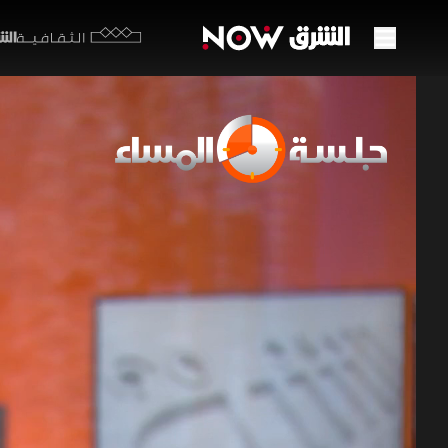
الشرق y
الثقافية
تضخم 
على 
12 مايو 2026
جلسة ال
سجل التضخم
الصراع مع 
بينما يراه
لتنويع مصا
برامج اقتصاد ا