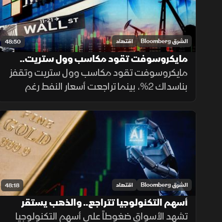
الشرق Bloomberg
اقتصاد
48:50
مايكروسوفت تقود مكاسب وول ستريت..
والنفط يتراجع رغم التوترات
مايكروسوفت تقود مكاسب وول ستريت وتقفز
بناسداك 2%، بينما تراجعت أسعار النفط رغم
توترات أميركا وإيران، وانخفض عجز الميزانية
السعودية لأدنى مستوى منذ 7 فصول بدعم
نمو الإيرادات النفطية وغير النفطية.
الشرق Bloomberg
اقتصاد
48:18
أسهم التكنولوجيا تتراجع.. والذهب يستقر
قبل قرار "الفيدرالي"
تشهد الأسواق ضغوطاً على أسهم التكنولوجيا