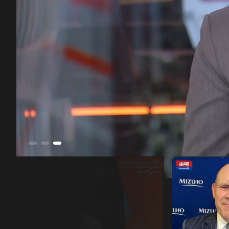
00:14
/
40:46