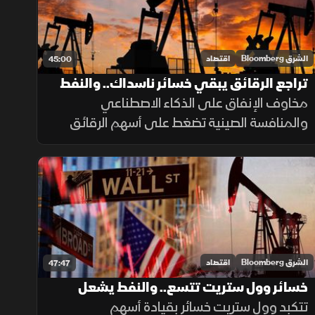
الشرق Bloomberg
اقتصاد
45:00
تراجع الرقائق يبقي خسائر ناسداك.. والنفط
مخاوف الإنفاق على الذكاء الاصطناعي
يهبط مع هدوء التوتر بين واشنطن وطهران
والمنافسة الصينية تضغط على أسهم الرقائق
ومؤشر ناسداك، فيما يتراجع النفط بأكثر من 4%
مع انحسار التوتر بين واشنطن وطهران، ويتذبذب
الذهب قرب 4000 دولار للأونصة.
الشرق Bloomberg
اقتصاد
47:47
خسائر وول ستريت تتسع.. والنفط يشعل
مخاوف التضخم
تتكبد وول ستريت خسائر بقيادة أسهم