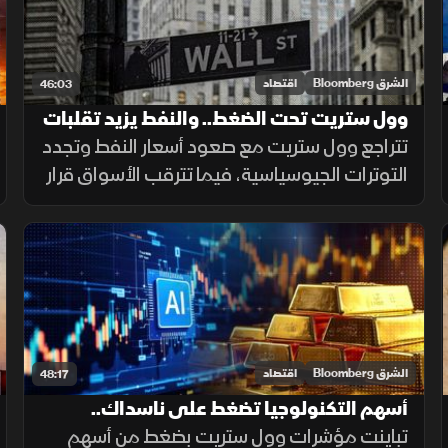
الشرق Bloomberg
اقتصاد
46:03
وول ستريت تحت الضغط.. والنفط يزيد تقلبات
الأسواق
تتراجع وول ستريت مع صعود أسعار النفط وتجدد
التوترات الجيوسياسية، فيما تترقب الأسواق قرار
الفيدرالي وسط توقعات بتثبيت الفائدة
واستمرار الضبابية.
الشرق Bloomberg
اقتصاد
48:17
أسهم التكنولوجيا تضغط على ناسداك..
والذهب يترقب الفائدة
تباينت مؤشرات وول ستريت بضغط من أسهم