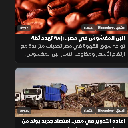
الشرق Bloomberg
اقتصاد
02:17
البن المغشوش في مصر.. أزمة تهدد ثقة
المستهلكين
تواجه سوق القهوة في مصر تحديات متزايدة مع
ارتفاع الأسعار ومخاوف انتشار البن المغشوش.
وتواصل الجهات الرقابية فحص الشحنات
المستوردة، فيما ينصح مختصون بشراء البن من
مصادر موثوقة لضمان الجودة.
الشرق Bloomberg
اقتصاد
02:35
إعادة التدوير في مصر.. اقتصاد جديد يولد من