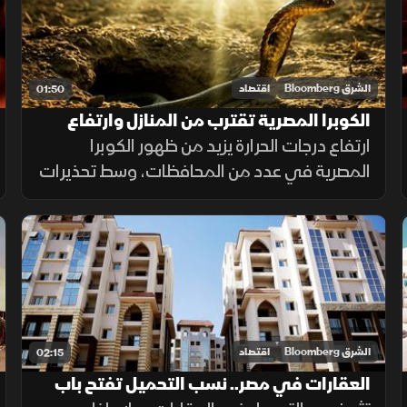
الشرق Bloomberg
اقتصاد
01:50
الكوبرا المصرية تقترب من المنازل وارتفاع
الحرارة يفاقم الخطر
ارتفاع درجات الحرارة يزيد من ظهور الكوبرا
المصرية في عدد من المحافظات، وسط تحذيرات
صحية وتأكيدات بتوافر المصل وإجراءات للحد من
انتشارها.
الشرق Bloomberg
اقتصاد
02:15
العقارات في مصر.. نسب التحميل تفتح باب