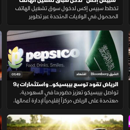
"سبيس إكس" تدخل سباق تشغيل الهاتف
المحمول وتراهن على "ستارلينك"
تخطط سبيس إكس لدخول سوق تشغيل الهاتف
المحمول في الولايات المتحدة عبر تطوير
ستارلينك ببنية تحتية أرضية. ويتطلب المشروع
استثمارات ضخمة وأبراجًا وطيفًا تردديًا، وسط
رفض شركات الاتصالات إتاحة شبكاتها لها.
الشرق Bloomberg
اقتصاد
01:49
الرياض تقود توسع بيبسيكو.. واستثمارات بـ9
مليارات ريال
تواصل بيبسيكو تعزيز حضورها في السعودية،
معتمدة على الرياض مركزاً إقليمياً لإدارة أعمالها،
مدعومة باستثمارات كبيرة وخطط للتوسع
والابتكار.