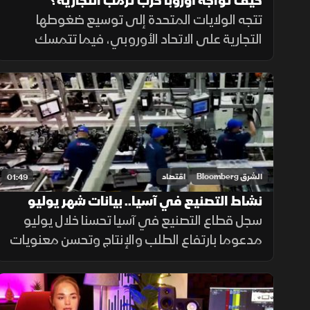
كيف تواجه أوروبا حرب ترمب التجارية؟
تتجه الولايات المتحدة إلى توسيع ضغوطها
التجارية على الاتحاد الأوروبي، فيما تتمسك
بروكسل بالحوار وتجنب التصعيد، مع استمرار
الخلافات حول التكنولوجيا والأدوية ومستقبل
العلاقات الاقتصادية.
الشرق Bloomberg
اقتصاد
01:49
نشاط التصنيع في آسيا.. بيانات شهر يوليو
سجل قطاع التصنيع في آسيا تحسنا خلال يوليو
مدعوما بارتفاع الطلب والإنتاج وتحسن معنويات
الشركات، في حين جاءت الصين على خلاف الاتجاه
مع استمرار انكماش نشاط المصانع.