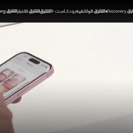
Discover
الشرق الوثائقية
الشرق بودكاست
الشرق للأخبار
الشرق Bloomberg
لهواتف الذكية.. تحديات ج
ات نمو
01:47
اقتصاد
قتصاد الشرق
الهواتف الذكية تغيرات متسارعة مع توقعات بانخفاض الشح
ى مستويات قياسية. وفي وقت تواجه فيه الأسواق الناشئة ضغ
القطاعات نموا، مدعومة بالتطورات التقنية وإطلاق نماذج جد
لشرق
الذكاء الاصطناعي