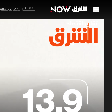
الشرق y
الثقافية
سوق ا
محرك
23 يونيو 2026
تقارير ا
يشهد سوق 
الأجهزة إل
كأحد أسرع 
تقارير اقتصاد ا