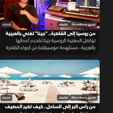
الشرق Bloomberg
اقتصاد
03:06
من روسيا إلى القاهرة.. "جينا" تغني بالعربية
تواصل المغنية الروسية جينا تقديم أعمالها
بالعربية، مستلهمة موسيقاها من أجواء القاهرة
والأغنية المصرية، رغم صعوبة اللغة، ساعية
لإصدار ألبوم كامل وبناء قاعدة جماهيرية داخل
مصر.
الشرق Bloomberg
اقتصاد
03:01
من رأس البر إلى الساحل.. كيف تغير المصيف