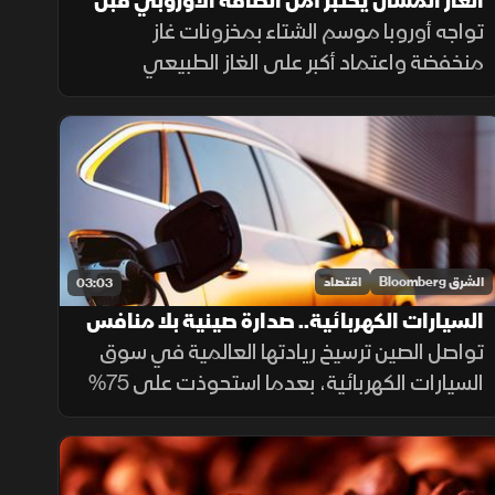
الغاز المسال يختبر أمن الطاقة الأوروبي قبل
الشتاء
تواجه أوروبا موسم الشتاء بمخزونات غاز
منخفضة واعتماد أكبر على الغاز الطبيعي
المسال، وسط منافسة متزايدة مع آسيا على
الشحنات، ما يعزز احتمالات ارتفاع تكاليف الطاقة.
الشرق Bloomberg
اقتصاد
03:03
السيارات الكهربائية.. صدارة صينية بلا منافس
تواصل الصين ترسيخ ريادتها العالمية في سوق
السيارات الكهربائية، بعدما استحوذت على 75%
من الإنتاج و63% من المبيعات العالمية خلال
2025، مع استمرار تفوق شركاتها وعلى رأسها
"BYD" التي تجاوزت "تسلا".