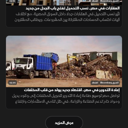
02:15
الشرق Bloomberg
اقتصاد
العقارات في مصر.. نسب التحميل تفتح باب الجدل من جديد
تثير نسب التحميل في العقارات جدلا داخل السوق المصرية، مع اختلاف
آليات احتساب المساحات المشتركة بين المشروعات. ويطالب المشترون
بمزيد من الشفافية عن المساحة الصافية قبل التعاقد، بما يضمن وضوح
التكلفة.
02:35
الشرق Bloomberg
اقتصاد
إعادة التدوير في مصر.. اقتصاد جديد يولد من قلب المخلفات
تواصل مصر توسيع صناعة إعادة التدوير لتحويل المخلفات إلى وقود بديل
ومواد خام تدعم الصناعة والزراعة، في ظل تنامي الاستثمارات وارتفاع
الطلب على حلول أقل تكلفة وأكثر استدامة.
عرض المزيد