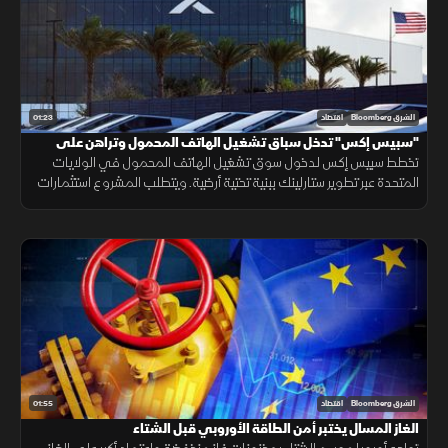
01:23
الشرق Bloomberg
اقتصاد
"سبيس إكس" تدخل سباق تشغيل الهاتف المحمول وتراهن على
"ستارلينك"
تخطط سبيس إكس لدخول سوق تشغيل الهاتف المحمول في الولايات
المتحدة عبر تطوير ستارلينك ببنية تحتية أرضية. ويتطلب المشروع استثمارات
ضخمة وأبراجًا وطيفًا تردديًا، وسط رفض شركات الاتصالات إتاحة شبكاتها لها.
01:55
الشرق Bloomberg
اقتصاد
الغاز المسال يختبر أمن الطاقة الأوروبي قبل الشتاء