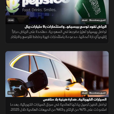
01:49
الشرق Bloomberg
اقتصاد
الرياض تقود توسع بيبسيكو.. واستثمارات بـ9 مليارات ريال
تواصل بيبسيكو تعزيز حضورها في السعودية، معتمدة على الرياض مركزاً
إقليمياً لإدارة أعمالها، مدعومة باستثمارات كبيرة وخطط للتوسع والابتكار.
03:03
الشرق Bloomberg
اقتصاد
السيارات الكهربائية.. صدارة صينية بلا منافس
تواصل الصين ترسيخ ريادتها العالمية في سوق السيارات الكهربائية، بعدما
استحوذت على 75% من الإنتاج و63% من المبيعات العالمية خلال 2025،