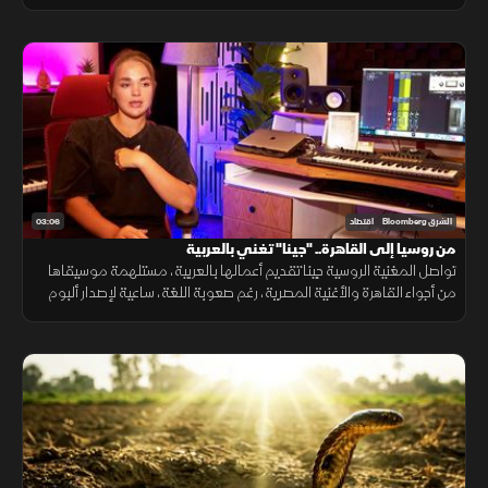
مع استمرار تفوق شركاتها وعلى رأسها "BYD" التي تجاوزت "تسلا".
03:06
الشرق Bloomberg
اقتصاد
من روسيا إلى القاهرة.. "جينا" تغني بالعربية
تواصل المغنية الروسية جينا تقديم أعمالها بالعربية، مستلهمة موسيقاها
من أجواء القاهرة والأغنية المصرية، رغم صعوبة اللغة، ساعية لإصدار ألبوم
كامل وبناء قاعدة جماهيرية داخل مصر.