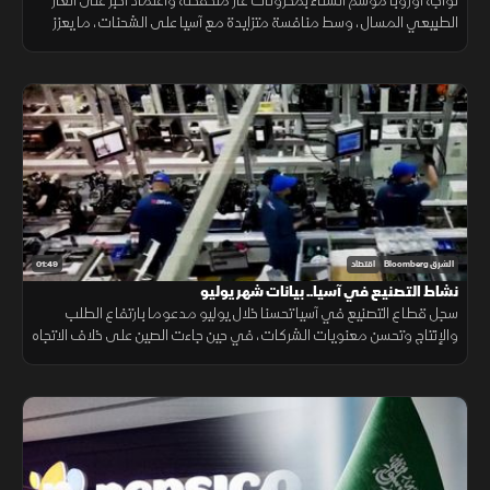
تواجه أوروبا موسم الشتاء بمخزونات غاز منخفضة واعتماد أكبر على الغاز
الطبيعي المسال، وسط منافسة متزايدة مع آسيا على الشحنات، ما يعزز
احتمالات ارتفاع تكاليف الطاقة.
01:49
الشرق Bloomberg
اقتصاد
نشاط التصنيع في آسيا.. بيانات شهر يوليو
سجل قطاع التصنيع في آسيا تحسنا خلال يوليو مدعوما بارتفاع الطلب
والإنتاج وتحسن معنويات الشركات، في حين جاءت الصين على خلاف الاتجاه
مع استمرار انكماش نشاط المصانع.