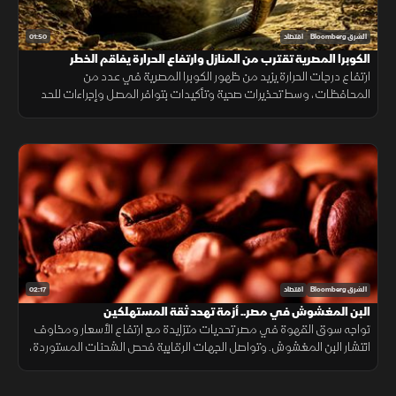
01:50
الشرق Bloomberg
اقتصاد
الكوبرا المصرية تقترب من المنازل وارتفاع الحرارة يفاقم الخطر
ارتفاع درجات الحرارة يزيد من ظهور الكوبرا المصرية في عدد من
المحافظات، وسط تحذيرات صحية وتأكيدات بتوافر المصل وإجراءات للحد
من انتشارها.
02:17
الشرق Bloomberg
اقتصاد
البن المغشوش في مصر.. أزمة تهدد ثقة المستهلكين
تواجه سوق القهوة في مصر تحديات متزايدة مع ارتفاع الأسعار ومخاوف
انتشار البن المغشوش. وتواصل الجهات الرقابية فحص الشحنات المستوردة،
فيما ينصح مختصون بشراء البن من مصادر موثوقة لضمان الجودة.