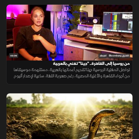
03:06
الشرق Bloomberg
اقتصاد
من روسيا إلى القاهرة.. "جينا" تغني بالعربية
تواصل المغنية الروسية جينا تقديم أعمالها بالعربية، مستلهمة موسيقاها
من أجواء القاهرة والأغنية المصرية، رغم صعوبة اللغة، ساعية لإصدار ألبوم
كامل وبناء قاعدة جماهيرية داخل مصر.