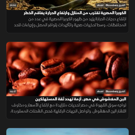
01:50
الشرق Bloomberg
اقتصاد
الكوبرا المصرية تقترب من المنازل وارتفاع الحرارة يفاقم الخطر
ارتفاع درجات الحرارة يزيد من ظهور الكوبرا المصرية في عدد من
المحافظات، وسط تحذيرات صحية وتأكيدات بتوافر المصل وإجراءات للحد
من انتشارها.
02:17
الشرق Bloomberg
اقتصاد
البن المغشوش في مصر.. أزمة تهدد ثقة المستهلكين
تواجه سوق القهوة في مصر تحديات متزايدة مع ارتفاع الأسعار ومخاوف
انتشار البن المغشوش. وتواصل الجهات الرقابية فحص الشحنات المستوردة،
فيما ينصح مختصون بشراء البن من مصادر موثوقة لضمان الجودة.