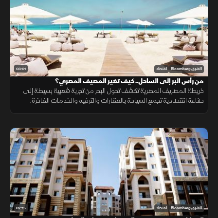
03:01
الشرق Bloomberg
اقتصاد
من رأس البر إلى الساحل.. كيف تغير المصيف المصري؟
خريطة المصايف المصرية تكشف تحول البحر من تجربة شعبية بسيطة إلى
صناعة اقتصادية تجمع السياحة بالعقارات والترفيه والخدمات الفاخرة.
02:15
الشرق Bloomberg
اقتصاد