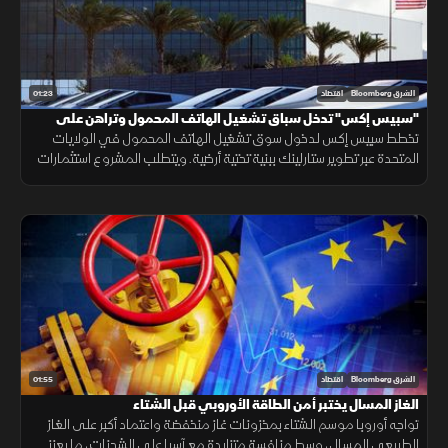
01:23
الشرق Bloomberg
اقتصاد
"سبيس إكس" تدخل سباق تشغيل الهاتف المحمول وتراهن على
"ستارلينك"
تخطط سبيس إكس لدخول سوق تشغيل الهاتف المحمول في الولايات
المتحدة عبر تطوير ستارلينك ببنية تحتية أرضية. ويتطلب المشروع استثمارات
ضخمة وأبراجًا وطيفًا تردديًا، وسط رفض شركات الاتصالات إتاحة شبكاتها لها.
01:55
الشرق Bloomberg
اقتصاد
الغاز المسال يختبر أمن الطاقة الأوروبي قبل الشتاء
تواجه أوروبا موسم الشتاء بمخزونات غاز منخفضة واعتماد أكبر على الغاز
الطبيعي المسال، وسط منافسة متزايدة مع آسيا على الشحنات، ما يعزز