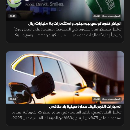
01:49
الشرق Bloomberg
اقتصاد
الرياض تقود توسع بيبسيكو.. واستثمارات بـ9 مليارات ريال
تواصل بيبسيكو تعزيز حضورها في السعودية، معتمدة على الرياض مركزاً
إقليمياً لإدارة أعمالها، مدعومة باستثمارات كبيرة وخطط للتوسع والابتكار.
03:03
الشرق Bloomberg
اقتصاد
السيارات الكهربائية.. صدارة صينية بلا منافس
تواصل الصين ترسيخ ريادتها العالمية في سوق السيارات الكهربائية، بعدما
استحوذت على 75% من الإنتاج و63% من المبيعات العالمية خلال 2025،
مع استمرار تفوق شركاتها وعلى رأسها "BYD" التي تجاوزت "تسلا".