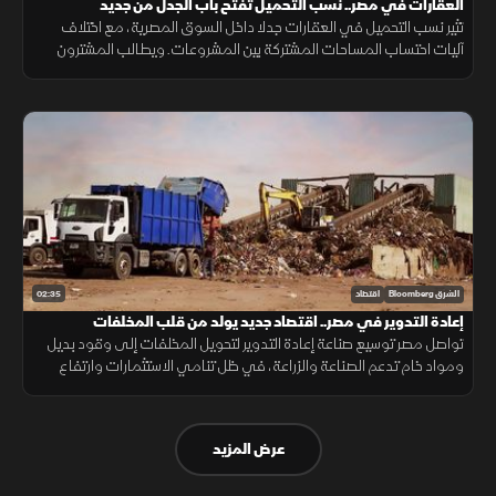
العقارات في مصر.. نسب التحميل تفتح باب الجدل من جديد
تثير نسب التحميل في العقارات جدلا داخل السوق المصرية، مع اختلاف
آليات احتساب المساحات المشتركة بين المشروعات. ويطالب المشترون
بمزيد من الشفافية عن المساحة الصافية قبل التعاقد، بما يضمن وضوح
التكلفة.
02:35
الشرق Bloomberg
اقتصاد
إعادة التدوير في مصر.. اقتصاد جديد يولد من قلب المخلفات
تواصل مصر توسيع صناعة إعادة التدوير لتحويل المخلفات إلى وقود بديل
ومواد خام تدعم الصناعة والزراعة، في ظل تنامي الاستثمارات وارتفاع
الطلب على حلول أقل تكلفة وأكثر استدامة.
عرض المزيد