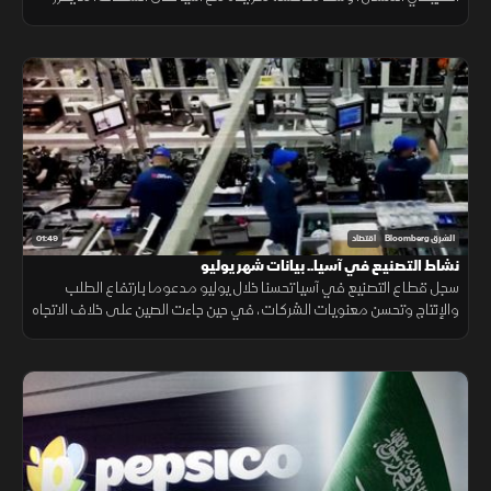
احتمالات ارتفاع تكاليف الطاقة.
01:49
الشرق Bloomberg
اقتصاد
نشاط التصنيع في آسيا.. بيانات شهر يوليو
سجل قطاع التصنيع في آسيا تحسنا خلال يوليو مدعوما بارتفاع الطلب
والإنتاج وتحسن معنويات الشركات، في حين جاءت الصين على خلاف الاتجاه
مع استمرار انكماش نشاط المصانع.