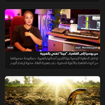
مع استمرار تفوق شركاتها وعلى رأسها "BYD" التي تجاوزت "تسلا".
03:06
الشرق Bloomberg
اقتصاد
من روسيا إلى القاهرة.. "جينا" تغني بالعربية
تواصل المغنية الروسية جينا تقديم أعمالها بالعربية، مستلهمة موسيقاها
من أجواء القاهرة والأغنية المصرية، رغم صعوبة اللغة، ساعية لإصدار ألبوم
كامل وبناء قاعدة جماهيرية داخل مصر.