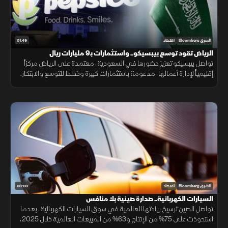
01:49
الشرق Bloomberg
اقتصاد
الرياض تقود توسع بيبسيكو.. واستثمارات بـ9 مليارات ريال
تواصل بيبسيكو تعزيز حضورها في السعودية، معتمدة على الرياض مركزاً
إقليمياً لإدارة أعمالها، مدعومة باستثمارات كبيرة وخطط للتوسع والابتكار.
03:03
الشرق Bloomberg
اقتصاد
السيارات الكهربائية.. صدارة صينية بلا منافس
تواصل الصين ترسيخ ريادتها العالمية في سوق السيارات الكهربائية، بعدما
استحوذت على 75% من الإنتاج و63% من المبيعات العالمية خلال 2025،