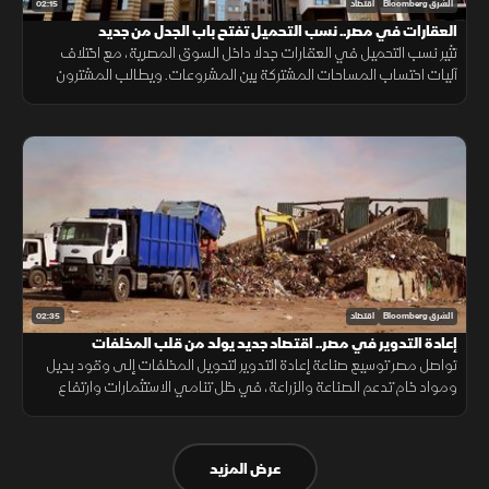
02:15
الشرق Bloomberg
اقتصاد
العقارات في مصر.. نسب التحميل تفتح باب الجدل من جديد
تثير نسب التحميل في العقارات جدلا داخل السوق المصرية، مع اختلاف
آليات احتساب المساحات المشتركة بين المشروعات. ويطالب المشترون
بمزيد من الشفافية عن المساحة الصافية قبل التعاقد، بما يضمن وضوح
التكلفة.
02:35
الشرق Bloomberg
اقتصاد
إعادة التدوير في مصر.. اقتصاد جديد يولد من قلب المخلفات
تواصل مصر توسيع صناعة إعادة التدوير لتحويل المخلفات إلى وقود بديل
ومواد خام تدعم الصناعة والزراعة، في ظل تنامي الاستثمارات وارتفاع
الطلب على حلول أقل تكلفة وأكثر استدامة.
عرض المزيد