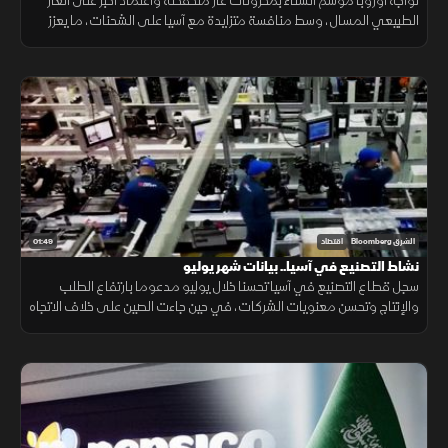
تواجه أوروبا موسم الشتاء بمخزونات غاز منخفضة واعتماد أكبر على الغاز
الطبيعي المسال، وسط منافسة متزايدة مع آسيا على الشحنات، ما يعزز
احتمالات ارتفاع تكاليف الطاقة.
01:49
الشرق Bloomberg
اقتصاد
نشاط التصنيع في آسيا.. بيانات شهر يوليو
سجل قطاع التصنيع في آسيا تحسنا خلال يوليو مدعوما بارتفاع الطلب
والإنتاج وتحسن معنويات الشركات، في حين جاءت الصين على خلاف الاتجاه
مع استمرار انكماش نشاط المصانع.