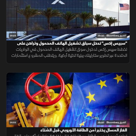
01:23
الشرق Bloomberg
اقتصاد
"سبيس إكس" تدخل سباق تشغيل الهاتف المحمول وتراهن على
"ستارلينك"
تخطط سبيس إكس لدخول سوق تشغيل الهاتف المحمول في الولايات
المتحدة عبر تطوير ستارلينك ببنية تحتية أرضية. ويتطلب المشروع استثمارات
ضخمة وأبراجًا وطيفًا تردديًا، وسط رفض شركات الاتصالات إتاحة شبكاتها لها.
01:55
الشرق Bloomberg
اقتصاد
الغاز المسال يختبر أمن الطاقة الأوروبي قبل الشتاء