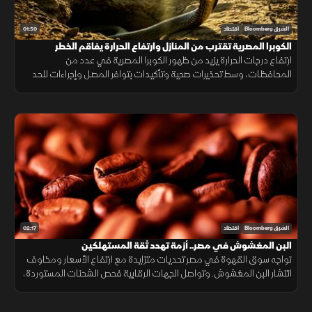
01:50
الشرق Bloomberg
اقتصاد
الكوبرا المصرية تقترب من المنازل وارتفاع الحرارة يفاقم الخطر
ارتفاع درجات الحرارة يزيد من ظهور الكوبرا المصرية في عدد من
المحافظات، وسط تحذيرات صحية وتأكيدات بتوافر المصل وإجراءات للحد
من انتشارها.
02:17
الشرق Bloomberg
اقتصاد
البن المغشوش في مصر.. أزمة تهدد ثقة المستهلكين
تواجه سوق القهوة في مصر تحديات متزايدة مع ارتفاع الأسعار ومخاوف
انتشار البن المغشوش. وتواصل الجهات الرقابية فحص الشحنات المستوردة،
فيما ينصح مختصون بشراء البن من مصادر موثوقة لضمان الجودة.