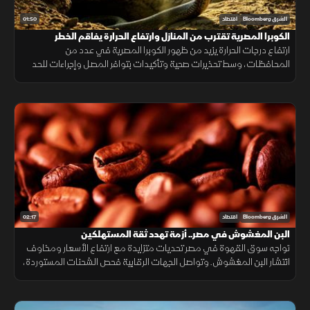
01:50
الشرق Bloomberg
اقتصاد
الكوبرا المصرية تقترب من المنازل وارتفاع الحرارة يفاقم الخطر
ارتفاع درجات الحرارة يزيد من ظهور الكوبرا المصرية في عدد من
المحافظات، وسط تحذيرات صحية وتأكيدات بتوافر المصل وإجراءات للحد
من انتشارها.
02:17
الشرق Bloomberg
اقتصاد
البن المغشوش في مصر.. أزمة تهدد ثقة المستهلكين
تواجه سوق القهوة في مصر تحديات متزايدة مع ارتفاع الأسعار ومخاوف
انتشار البن المغشوش. وتواصل الجهات الرقابية فحص الشحنات المستوردة،
فيما ينصح مختصون بشراء البن من مصادر موثوقة لضمان الجودة.