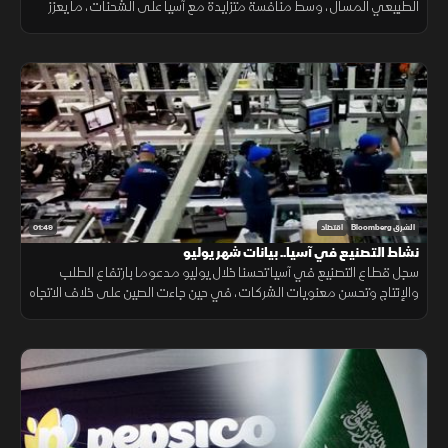
الطبيعي المسال، وسط منافسة متزايدة مع آسيا على الشحنات، ما يعزز
احتمالات ارتفاع تكاليف الطاقة.
01:49
الشرق Bloomberg
اقتصاد
نشاط التصنيع في آسيا.. بيانات شهر يوليو
سجل قطاع التصنيع في آسيا تحسنا خلال يوليو مدعوما بارتفاع الطلب
والإنتاج وتحسن معنويات الشركات، في حين جاءت الصين على خلاف الاتجاه
مع استمرار انكماش نشاط المصانع.