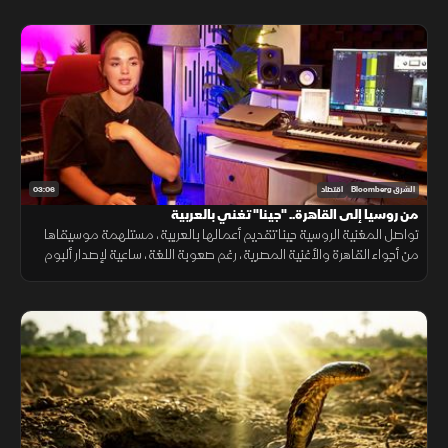
03:06
الشرق Bloomberg
اقتصاد
من روسيا إلى القاهرة.. "جينا" تغني بالعربية
تواصل المغنية الروسية جينا تقديم أعمالها بالعربية، مستلهمة موسيقاها
من أجواء القاهرة والأغنية المصرية، رغم صعوبة اللغة، ساعية لإصدار ألبوم
كامل وبناء قاعدة جماهيرية داخل مصر.