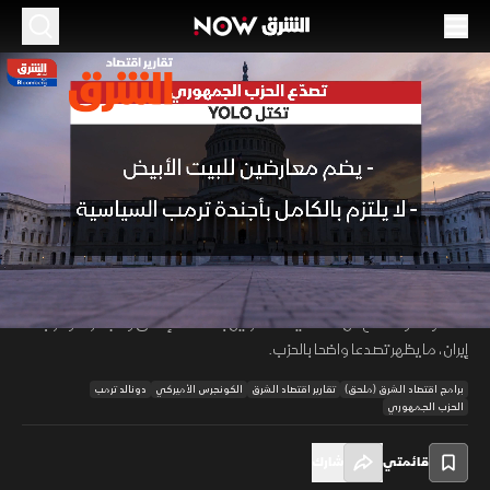
الموسم 2026
تصدع الحزب الجمهوري.. تكتل YOLO
21 مايو 2026
01:32
اقتصاد
تقارير اقتصاد الشرق
رغم سيطرة الجمهوريين ونفوذ ترمب، ظهر تكتل "يولو" بالكونجرس لمعارضة
البيت الأبيض دون خوف من الصدام. التكتل الذي يقوده توماس ماسي
00:11
/
01:32
بمشاركة كاسيدي وموركوسكي وماكونيل، يهدف لرفض الصلاحيات
المفتوحة والدفاع عن استقلالية المشرعين بملفات الإنفاق والجمارك وحرب
إيران، ما يظهر تصدعا واضحا بالحزب.
برامج اقتصاد الشرق (ملحق)
تقارير اقتصاد الشرق
الكونجرس الأميركي
دونالد ترمب
الحزب الجمهوري
قائمتي
شارك