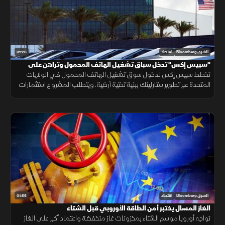
01:23
الشرق Bloomberg
اقتصاد
"سبيس إكس" تدخل سباق تشغيل الهاتف المحمول وتراهن على
"ستارلينك"
تخطط سبيس إكس لدخول سوق تشغيل الهاتف المحمول في الولايات
المتحدة عبر تطوير ستارلينك ببنية تحتية أرضية. ويتطلب المشروع استثمارات
ضخمة وأبراجًا وطيفًا تردديًا، وسط رفض شركات الاتصالات إتاحة شبكاتها لها.
01:55
الشرق Bloomberg
اقتصاد
الغاز المسال يختبر أمن الطاقة الأوروبي قبل الشتاء
تواجه أوروبا موسم الشتاء بمخزونات غاز منخفضة واعتماد أكبر على الغاز