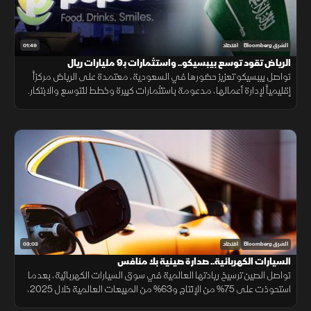
01:49
الشرق Bloomberg
اقتصاد
الرياض تقود توسع بيبسيكو.. واستثمارات بـ9 مليارات ريال
تواصل بيبسيكو تعزيز حضورها في السعودية، معتمدة على الرياض مركزاً
إقليمياً لإدارة أعمالها، مدعومة باستثمارات كبيرة وخطط للتوسع والابتكار.
03:03
الشرق Bloomberg
اقتصاد
السيارات الكهربائية.. صدارة صينية بلا منافس
تواصل الصين ترسيخ ريادتها العالمية في سوق السيارات الكهربائية، بعدما
استحوذت على 75% من الإنتاج و63% من المبيعات العالمية خلال 2025،
مع استمرار تفوق شركاتها وعلى رأسها "BYD" التي تجاوزت "تسلا".