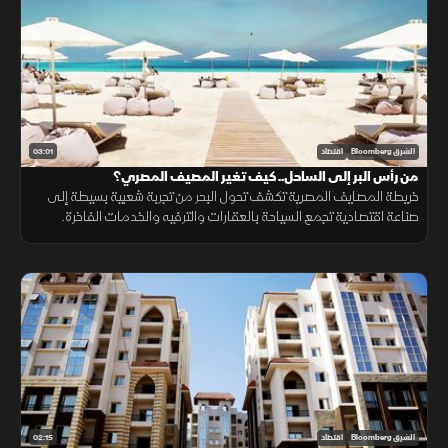
03:01
الشرق Bloomberg
اقتصاد
من رأس البر إلى الساحل.. كيف تغير المصيف المصري؟
خريطة المصايف المصرية تكشف تحول البحر من تجربة شعبية بسيطة إلى
صناعة اقتصادية تجمع السياحة بالعقارات والترفيه والخدمات الفاخرة.
02:15
الشرق Bloomberg
اقتصاد