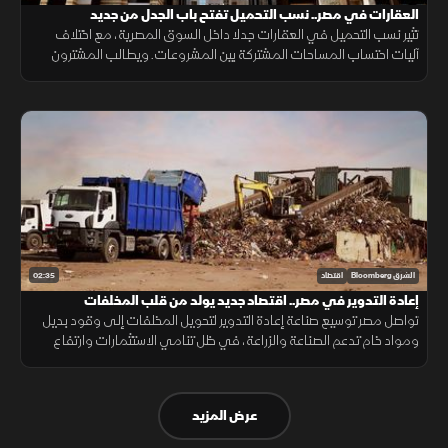
العقارات في مصر.. نسب التحميل تفتح باب الجدل من جديد
تثير نسب التحميل في العقارات جدلا داخل السوق المصرية، مع اختلاف
آليات احتساب المساحات المشتركة بين المشروعات. ويطالب المشترون
بمزيد من الشفافية عن المساحة الصافية قبل التعاقد، بما يضمن وضوح
التكلفة.
02:35
الشرق Bloomberg
اقتصاد
إعادة التدوير في مصر.. اقتصاد جديد يولد من قلب المخلفات
تواصل مصر توسيع صناعة إعادة التدوير لتحويل المخلفات إلى وقود بديل
ومواد خام تدعم الصناعة والزراعة، في ظل تنامي الاستثمارات وارتفاع
الطلب على حلول أقل تكلفة وأكثر استدامة.
عرض المزيد