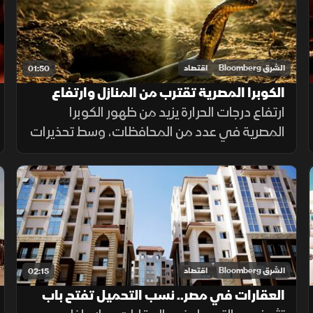
الشرق Bloomberg
اقتصاد
01:50
الكوبرا المصرية تقترب من المنازل وارتفاع
الحرارة يفاقم الخطر
ارتفاع درجات الحرارة يزيد من ظهور الكوبرا
المصرية في عدد من المحافظات، وسط تحذيرات
صحية وتأكيدات بتوافر المصل وإجراءات للحد من
انتشارها.
الشرق Bloomberg
اقتصاد
02:15
العقارات في مصر.. نسب التحميل تفتح باب