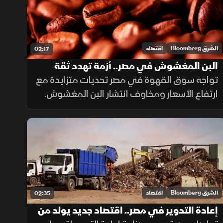
الشرق Bloomberg
اقتصاد
02:17
البن المغشوش في مصر.. أزمة تهدد ثقة
المستهلكين
تواجه سوق القهوة في مصر تحديات متزايدة مع
ارتفاع الأسعار ومخاوف انتشار البن المغشوش.
وتواصل الجهات الرقابية فحص الشحنات
المستوردة، فيما ينصح مختصون بشراء البن من
مصادر موثوقة لضمان الجودة.
الشرق Bloomberg
اقتصاد
02:35
إعادة التدوير في مصر.. اقتصاد جديد يولد من