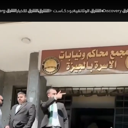
Discover
الشرق الوثائقية
الشرق بودكاست
الشرق للأخبار
الشرق Bloomberg
 قانوني يثير الجدل في مصر
ج الثاني جريمة؟
02:04
اقتصاد
قتصاد الشرق
مان المصري جدلا واسعا بعد طرح مقترح يجرم الزواج الثاني د
 تصل إلى الحبس والغرامة. ويأتي ذلك ضمن توجه تشريعي ي
زوجية وضمان حقوق المرأة في النفقة والحضانة والاستقرار ا
لشرق (ملحق)
ويك اند القاهرة
مصر