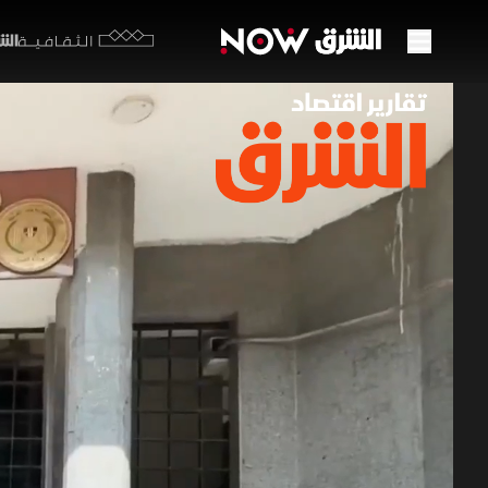
الشرق y
الثقافية
مقترح
الزوا
08 مايو 2026
تقارير ا
يشهد البرل
عقوبات قد
العلاقة ال
برامج اقتصاد ا