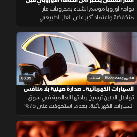
الغاز المسال يختبر أمن الطاقة الأوروبي قبل
الشتاء
تواجه أوروبا موسم الشتاء بمخزونات غاز
منخفضة واعتماد أكبر على الغاز الطبيعي
المسال، وسط منافسة متزايدة مع آسيا على
الشحنات، ما يعزز احتمالات ارتفاع تكاليف الطاقة.
الشرق Bloomberg
اقتصاد
03:03
السيارات الكهربائية.. صدارة صينية بلا منافس
تواصل الصين ترسيخ ريادتها العالمية في سوق
السيارات الكهربائية، بعدما استحوذت على 75%
من الإنتاج و63% من المبيعات العالمية خلال
2025، مع استمرار تفوق شركاتها وعلى رأسها
"BYD" التي تجاوزت "تسلا".