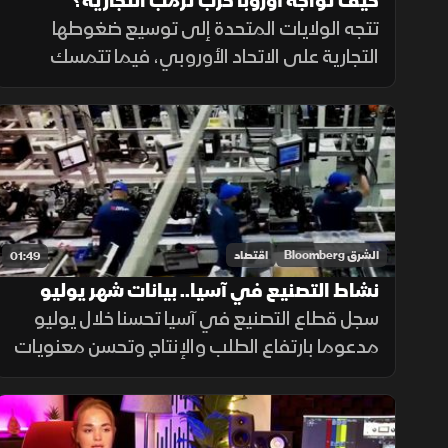
كيف تواجه أوروبا حرب ترمب التجارية؟
تتجه الولايات المتحدة إلى توسيع ضغوطها
التجارية على الاتحاد الأوروبي، فيما تتمسك
بروكسل بالحوار وتجنب التصعيد، مع استمرار
الخلافات حول التكنولوجيا والأدوية ومستقبل
العلاقات الاقتصادية.
الشرق Bloomberg
اقتصاد
01:49
نشاط التصنيع في آسيا.. بيانات شهر يوليو
سجل قطاع التصنيع في آسيا تحسنا خلال يوليو
مدعوما بارتفاع الطلب والإنتاج وتحسن معنويات
الشركات، في حين جاءت الصين على خلاف الاتجاه
مع استمرار انكماش نشاط المصانع.