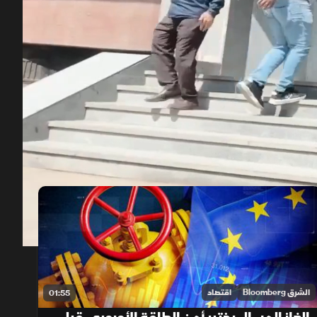
00:12
/
02:05
الشرق Bloomberg
اقتصاد
01:55