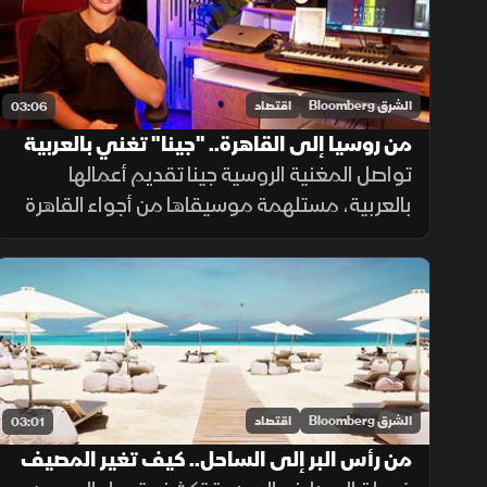
الشرق Bloomberg
اقتصاد
03:06
من روسيا إلى القاهرة.. "جينا" تغني بالعربية
تواصل المغنية الروسية جينا تقديم أعمالها
بالعربية، مستلهمة موسيقاها من أجواء القاهرة
والأغنية المصرية، رغم صعوبة اللغة، ساعية
لإصدار ألبوم كامل وبناء قاعدة جماهيرية داخل
مصر.
الشرق Bloomberg
اقتصاد
03:01
من رأس البر إلى الساحل.. كيف تغير المصيف