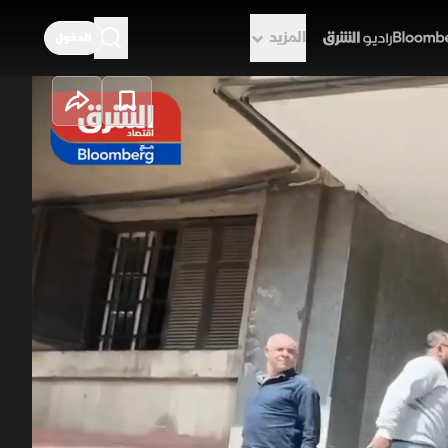
المزيد
الدخول
راديو الشرق
.. هل يصبح
ون إخطار الزوجة الأولى رسميا، ويقترح
هدف إلى تعزيز الشفافية داخل
لأسري.