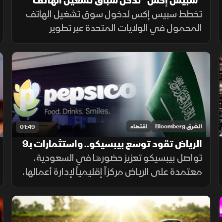
"سبيس إكس" تدخل سباق تشغيل الهاتف
المحمول وتراهن على "ستارلينك"
تخطط سبيس إكس لدخول سوق تشغيل الهاتف
المحمول في الولايات المتحدة عبر تطوير
ستارلينك ببنية تحتية أرضية. ويتطلب المشروع
استثمارات ضخمة وأبراجًا وطيفًا تردديًا، وسط
رفض شركات الاتصالات إتاحة شبكاتها لها.
الشرق Bloomberg
اقتصاد
01:49
الرياض تقود توسع بيبسيكو.. واستثمارات بـ9
مليارات ريال
تواصل بيبسيكو تعزيز حضورها في السعودية،
معتمدة على الرياض مركزاً إقليمياً لإدارة أعمالها،
مدعومة باستثمارات كبيرة وخطط للتوسع
والابتكار.