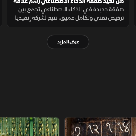
هل تعيد صفقة الذكاء الاصطناعي رسم علاقة
إنفيديا بالشركات الناشئة؟
صفقة جديدة في الذكاء الاصطناعي تجمع بين
ترخيص تقني وتكامل عميق، تتيح لشركة إنفيديا
دمج تصميمات رقائق متقدمة ضمن منتجات
شركة جروك المستقبلية، مع انتقال خبرات قيادية
عرض المزيد
لدعم التطوير وتوسيع النطاق.
م
سلاسل الاستهلاك