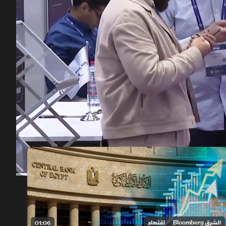
00:12
/
01:52
الشرق Bloomberg
اقتصاد
01:06