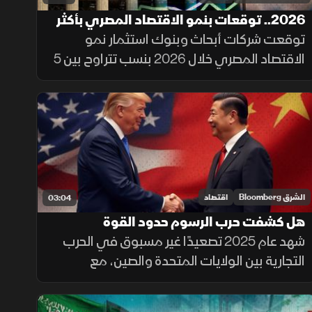
2026.. توقعات بنمو الاقتصاد المصري بأكثر
من 5%
توقعت شركات أبحاث وبنوك استثمار نمو
الاقتصاد المصري خلال 2026 بنسب تتراوح بين 5
و5.6 في المئة، مع اتجاه البنك المركزي لخفض
أسعار الفائدة بنحو 600 إلى 700 نقطة أساس،
وسط تراجع التضخم
الشرق Bloomberg
اقتصاد
03:04
هل كشفت حرب الرسوم حدود القوة
الأميركية أمام الصين؟
شهد عام 2025 تصعيدًا غير مسبوق في الحرب
التجارية بين الولايات المتحدة والصين، مع
استخدام الرسوم الجمركية وأدوات النفوذ
الاقتصادي، قبل أن تكشف التطورات حدود