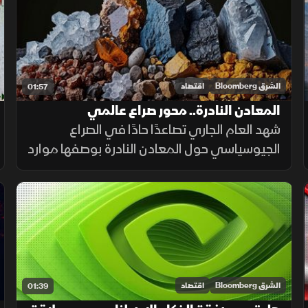
نظرة على حصاد عام 2025.
الشرق Bloomberg
اقتصاد
01:57
المعادن النادرة.. محور صراع عالمي
شهد العام الجاري تصاعدًا حادًا في الصراع
الجيوسياسي حول المعادن النادرة بوصفها موارد
حيوية للصناعات المتقدمة والدفاع والطاقة
النظيفة، مع انكشاف اختلال عميق في سلاسل
الإمداد العالمية.
الشرق Bloomberg
اقتصاد
01:39