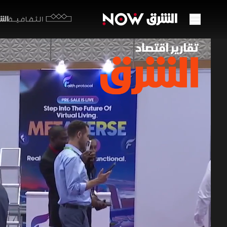
الشرق y
الثقافية
الإما
"البل
22 مايو 2025
تقارير ا
في إطار اس
الكريبتو. 
لتقديم خدم
في تبني ال
برامج اقتصاد ا