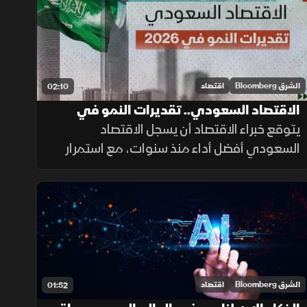
الضغط الأميركي وقدرة بكين على الرد المؤلم.
الشرق Bloomberg
اقتصاد
02:10
الاقتصاد السعودي.. تقديرات النمو في
2026
يتوقع خبراء الاقتصاد أن يسجل الاقتصاد
السعودي أفضل أداء منذ سنوات، مع استمرار
زخم النمو بدفع من الأنشطة غير النفطية،
واستثمارات المشروعات الاستراتيجية، بالتوازي
مع تباطؤ التضخم.
الشرق Bloomberg
اقتصاد
01:52