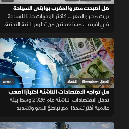
هل أصبحت مصر والمغرب بوابتي السياحة
الأبرز في أفريقيا؟
برزت مصر والمغرب كأكثر الوجهات جذبًا للسياحة
في أفريقيا، مستفيدتين من تطوير البنية التحتية،
والربط الجوي، والفعاليات الرياضية. وأسهمت
المشروعات الثقافية والساحلية في تعزيز
مكانتهما كمقصدين دوليين.
الشرق Bloomberg
اقتصاد
02:09
هل تواجه الاقتصادات الناشئة اختبارًا أصعب
مع تباطؤ النمو؟
تدخل الاقتصادات الناشئة عام 2026 وسط بيئة
عالمية أكثر تشددًا، مع تباطؤ النمو وتشديد
الأوضاع المالية واستمرار الضغوط الجيوسياسية
والتجارية، ما يعيد رسم أولويات النمو والإنفاق