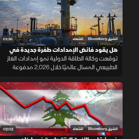
والاستثمار.
الشرق Bloomberg
اقتصاد
01:36
هل يقود فائض الإمدادات طفرة جديدة في
سوق الغاز العالمي؟
توقعت وكالة الطاقة الدولية نمو إمدادات الغاز
الطبيعي المسال عالميًا خلال 2,026 مدفوعة
بتوسعات الإنتاج في أميركا الشمالية وقطر، مع
تحسن ملحوظ في وفرة المعروض واستقرار
الأسعار نسبيًا.
الشرق Bloomberg
اقتصاد
02:02