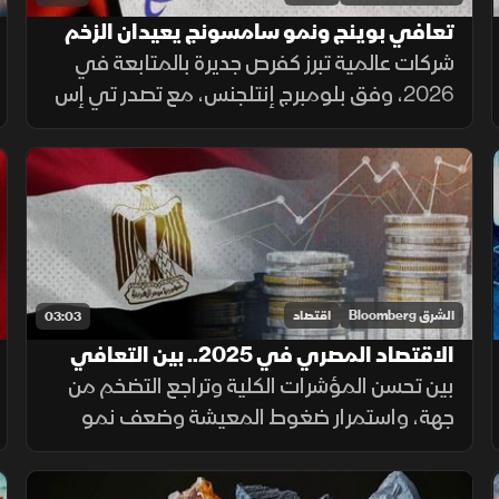
تعافي بوينج ونمو سامسونج يعيدان الزخم
للأسواق
شركات عالمية تبرز كفرص جديرة بالمتابعة في
2026، وفق بلومبرج إنتلجنس، مع تصدر تي إس
إم سي قطاع أشباه الموصلات بدعم الطلب على
رقائق الذكاء الاصطناعي، إلى جانب تعافي بوينج
ونمو متوقع لسامسونج
الشرق Bloomberg
اقتصاد
03:03
الاقتصاد المصري في 2025.. بين التعافي
الكلي وضغوط المعيشة
بين تحسن المؤشرات الكلية وتراجع التضخم من
جهة، واستمرار ضغوط المعيشة وضعف نمو
الأجور من جهة أخرى، يعكس اقتصاد مصر في
2025 صورة مركبة لتعافٍ غير متوازن.. نلقي