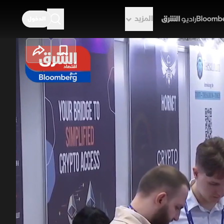
المزيد
الدخول
راديو الشرق
مي واعتماد
ي تقنيات "البلوكتشين" وتطوير قطاع
، وحصلت مؤخرا شركة ريبل على ترخيص
، التي احتلت المرتبة الثالثة عالميا