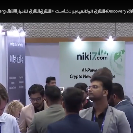
Discover
الشرق الوثائقية
الشرق بودكاست
الشرق للأخبار
الشرق Bloomberg
رات تُسرع وتيرة التحول الرق
وكتشين"
01:51
اقتصاد
قتصاد الشرق
تراتيجيتها لتعزيز الاقتصاد الرقمي، تمضي الإمارات نحو تبن
فقد أطلق مصرف الإمارات المركزي مشروع "الدرهم الرقمي"
ات الدفع بالعملات المشفرة في دبي، مما يعزز مكانة الإمارات
كريبتو
لشرق (ملحق)
تقارير اقتصاد الشرق
الإمارات
العملات الرقمية