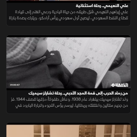
علي النعيمي.. رحلة استثنائية
علي إبراهيم النعيمي شق طريقه من حياة البادية ورعي الغنم إلى قيادة
قطاع النفط السعودي، ليصبح أول سعودي يرأس أرامكو، ويترك بصمة بارزة
في صناعة الطاقة وصنع القرار داخل المملكة وعلى الساحة الدولية.
الحلقة 6
01:00:47
من رماد الحرب إلى قمة المجد الأدبي.. رحلة تشارلز سيميك
ولد تشارلز سيميك ببلغراد عام 1938، وعاش طفولةً مزقها قصف 1944. فرَ
من جحيم ستالين واعتقلته بريطانيا، ليرسم بؤس اللجوء وتجارة البارود في
سيرته "ذبابة في الحساء"، حتى هاجر لأميركا وغدا أميرا للشعر.