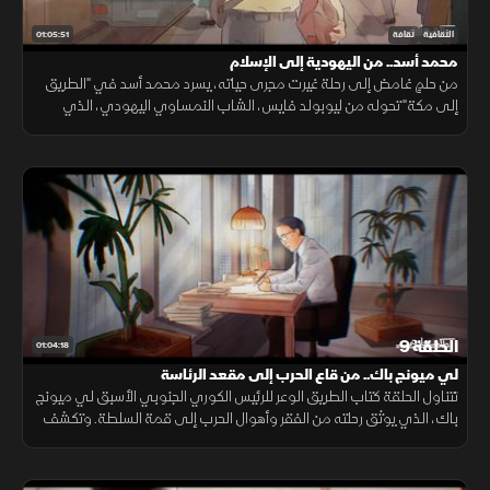
01:05:51
الثقافية
ثقافة
محمد أسد.. من اليهودية إلى الإسلام
من حلمٍ غامض إلى رحلة غيرت مجرى حياته، يسرد محمد أسد في "الطريق
إلى مكة" تحوله من ليوبولد فايس، الشاب النمساوي اليهودي، الذي
قادته أسئلته الوجودية ورحلاته عبر أوروبا وآسيا وأفريقيا إلى اعتناق الإسلام.
الحلقة 9
01:04:18
لي ميونج باك.. من قاع الحرب إلى مقعد الرئاسة
تتناول الحلقة كتاب الطريق الوعر للرئيس الكوري الجنوبي الأسبق لي ميونج
باك، الذي يوثق رحلته من الفقر وأهوال الحرب إلى قمة السلطة. وتكشف
كيف أسهمت الأسرة والعمل والإصرار في صناعة شخصية قيادية.