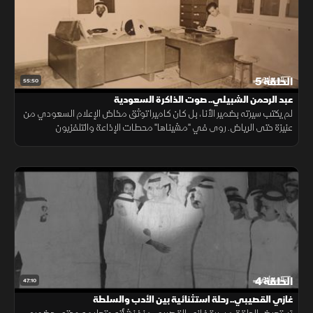
الحلقة 5
55:50
عبد الرحمن الشبيلي.. صوت الذاكرة السعودية
لم يكتب سيرته بضمير الأنا، بل كان كاميرا توثق مخاض الإعلام السعودي من
عنيزة حتى الرياض. روى في "مشيناها" محطات الإذاعة والتلفزيون
والشورى، ليصبح صوتا حيا لذاكرة مجتمع وعاصمة تحتضن كل الثقافات
الحلقة 4
47:10
غازي القصيبي.. رحلة استثنائية بين الأدب والسلطة