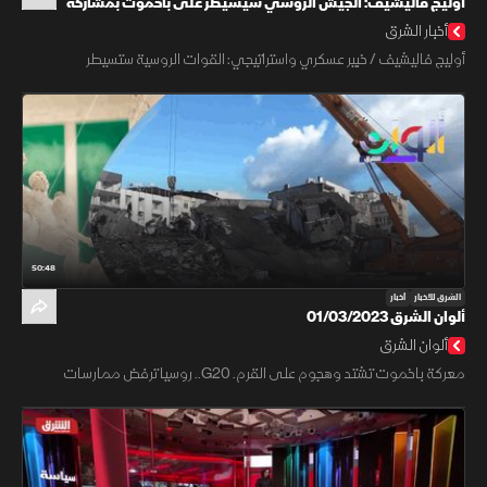
أوليج فاليشيف: الجيش الروسي سيسيطر على باخموت بمشاركة
فاجنر أو بدونها
أخبار الشرق
أوليج فاليشيف / خبير عسكري واستراتيجي: القوات الروسية ستسيطر
50:48
الشرق للأخبار
أخبار
ألوان الشرق 01/03/2023
ألوان الشرق
معركة باخموت تشتد وهجوم على القرم. G20.. روسيا ترفض ممارسات