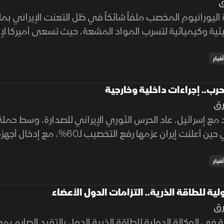
ق
ليورانيوم المخصب ملفاً شائكاً في ظل التعنت الإيراني 
ئية وكيميائية لتسرب المواد المشعة، حيث تسعى أميركا لإن
بلة.
أخبار
لحرب.. إجراءات داخلية وخارجية
رق
 مع إسرائيل، عاد الحرس الثوري الإيراني للصدارة، وسط حم
تل أبيب. في حين أعلنت إيران عزمها رفع
لوكالة الذرية
أخبار
ولية للطاقة الذرية.. التزامات الدول الأعضاء
رق
ة في الوكالة الدولية للطاقة الذرية الدول بالتقيد الصارم بم