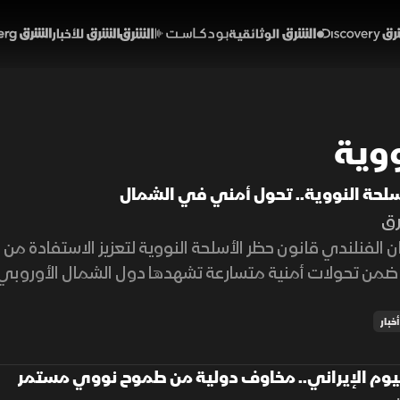
Discover
الشرق الوثائقية
الشرق بودكاست
الشرق للأخبار
الشرق Bloomberg
ووية
أسلحة النووية.. تحول أمني في الشمال
رق
ان الفنلندي قانون حظر الأسلحة النووية لتعزيز الاستفادة م
من تحولات أمنية متسارعة تشهدها دول الشمال الأوروبي ع
أخبار
انيوم الإيراني.. مخاوف دولية من طموح نووي مستمر