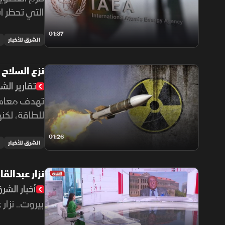
التي تحظر ا
01:37
الشرق للأخبار
نزع السلاح
تقارير الش
تهدف معاهدة
للطاقة، لكن
01:26
الشرق للأخبار
نزار عبدالق
أخبار الشر
بيروت.. نزار