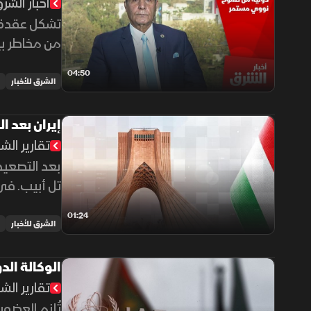
أخبار الشر
تشكل عقدة ا
من مخاطر بي
الوصول للقن
04:50
الشرق للأخبار
إيران بعد ا
تقارير الش
بعد التصعيد
تعاونها مع ا
01:24
الشرق للأخبار
الوكالة الد
تقارير الش
تُلزم العضوي