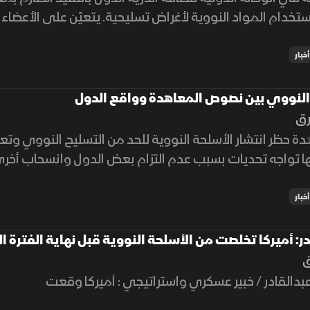
ستخدام المواد النووية لأغراض تسليحية. يتعيّن على الأعضاء
أخبار
 النووي بين نصوص المعاهدة وواقع الدول
رق
 حظر انتشار الأسلحة النووية للحد من التسليح النووي وتع
ها تواجه تحديات بسبب عدم التزام بعض الدول وانسحاب أخرى
أخبار
ادر: أميركا تخلصت من الأسلحة النووية قبل نهاية الفترة
ق
 عبدالقادر / خبير عسكري واستراتيجي : أميركا وقعت