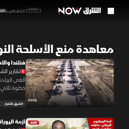
الشرق y
الثقافية
معاهدة منع الأسلحة الن
فنلندا وال
تقارير الش
ألغى البرلم
خطوة تأتي ض
المشترك.
01:02
الشرق للأخبار
أزمة اليور