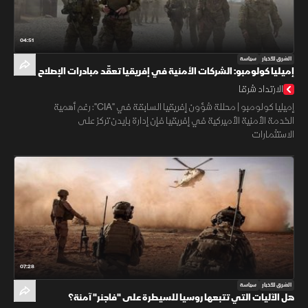
04:51
الشرق للأخبار
سياسة
إميليا كولومبو: الشركات الأمنية في إفريقيا تعقّد مبادرات الإصلاح
الاقتصادي
الارتداد شرقا
إميليا كولومبو | محللة شؤون إفريقيا السابقة في "CIA": رغم أهمية
الخدمة الأمنية الأميركية في إفريقيا فإن إدارة بايدن تركز على
الاستثمارات
07:28
الشرق للأخبار
سياسة
هل الآليات التي تتبعها روسيا للسيطرة على "فاجنر" آمنة؟