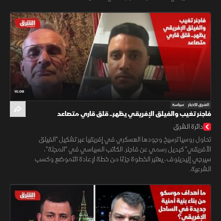
15:09
الشرق للأخبار
سياسة
فاجنر تغيب والفيلق الإفريقي يظهر.. قلق قاري متصاعد
دائرة الشرق
تحاول روسيا ترسيخ وجودها العسكري في إفريقيا عبر تشكيل "الفيلق
الأفريقي" كبديل رسمي عن فاجنر. الكاتب السياسي في "المجلة"،
سيرجي إليدينوف، يعتبر الخطوة جزءًا من خطة لإعادة التموضع وكسب
الشرعية.