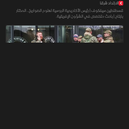
الارتداد شرقا
قسطنطين سيفكوف | رئيس الأكاديمية الروسية لعلوم الصواريخ.. المختار
بابتاح | باحث متخصص في الشؤون الإفريقية.
02:37
الشرق للأخبار
أخبار
روسيا تعيد هيكلة "فاجنر".. وتساؤلات حول مصيرها في الشرق
الأوسط
تقارير الشرق
كشفت صحيفة "وول ستريت جونال" عن أن شركات روسية خاصة موالية
للكرملين تتحرك لضم وحدات قوات فاجنر العسكرية في أوكرانيا وإفريقيا
بعد وفاة مؤسسات.