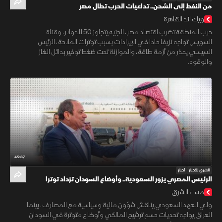
من النفط إلى الشحن.. تداعيات الحرب تطال مصر
ويك اند القاهرة
حرب المنطقة تضرب اقتصاد مصر، الجنيه يتجاوز 50 للدولار، وقناة
السويس تواجه نزيفا حادا في الإيرادات بسبب توترات الملاحة، الرئيس
السيسي يحذر من أزمة طاقة، والموازنة تحت ضغط توفير بدائل الغاز
والوقود.
45:37
الشرق للأخبار
أخبار
الرئيس المصري يزور السعودية.. وأوضاع السودان تزداد توترا
مساء الشرق
ولي العهد السعودي يناقش شؤون مالية وسياسية مع المصارف، بينما
العراق يواجه تحديات حسم ترشيح المالكي وأوضاع متوترة في السودان