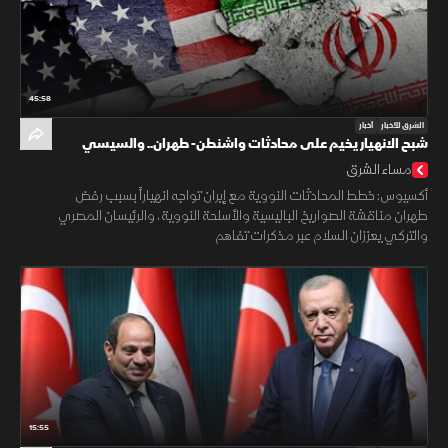
45:58
الشرق للأخبار
أخبار
شبح الانهيار يخيم على محادثات واشنطن- طهران.. والسيسي
وأردوغان يرسخان السلام
مساء الشرق
أكسيوس: خطط المحادثات النووية مع إيران تواجه انهياراً بسبب رفض
طهران مناقشة الصواريخ الباليسية والأسلحة النووية، والرئيسان المصري
والتركي يعززان السلام عبر مذكرات تفاهم
15:55