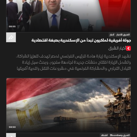
03:55
الشرق للأخبار
أخبار
جولة أفريقية لماكرون تبدأ من الإسكندرية بصبغة اقتصادية
أخبار الشرق
تشهد الإسكندرية زيارة هامة للرئيس الفرنسي لمصر تهدف لتعزيز الشراكة،
وتشمل الزيارة افتتاح منشآت جديدة لجامعة سنجور، وبحث سبل زيادة
التبادل التجاري والمشاركة الفرنسية في مشروعات النقل وتنمية أفريقيا
59:50
الشرق Bloomberg
اقتصاد