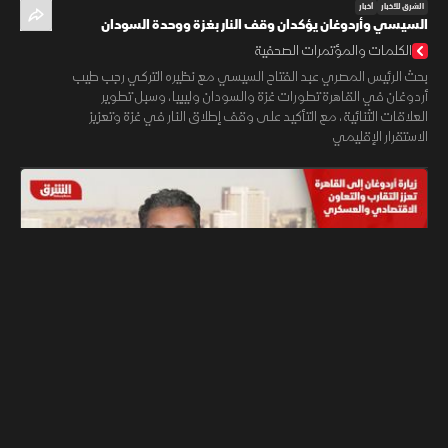
الشرق للأخبار
أخبار
السيسي وأردوغان يؤكدان وقف النار بغزة ووحدة السودان
واستقرار الإقليم
الكلمات والمؤتمرات الصحفية
بحث الرئيس المصري عبد الفتاح السيسي مع نظيره التركي رجب طيب
أردوغان في القاهرة تطورات غزة والسودان وليبيا، وسبل تطوير
العلاقات الثنائية، مع التأكيد على وقف إطلاق النار في غزة وتعزيز
الاستقرار الإقليمي
04:31
الشرق للأخبار
أخبار
زيارة أردوغان إلى القاهرة تعزز التقارب والتعاون الاقتصادي
والعسكري
أخبار الشرق
يزور الرئيس التركي مصر للمرة الرابعة خلال عامين، لمناقشة ملفات
سياسية واقتصادية وعسكرية، مع التركيز على الوساطة بشأن إيران