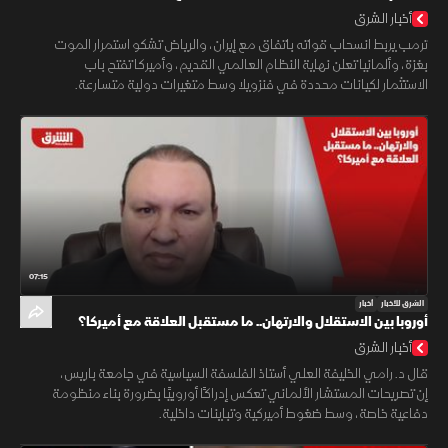
أخبار الشرق
ترمب يربط انسحاب قواته باتفاق مع إيران، والرياض تشكو استمرار الموت
بغزة، وألمانيا تعلن نهاية النظام العالمي القديم، وأميركا تفتح باب
الاستثمار لكيانات محددة في فنزويلا وسط متغيرات دولية متسارعة.
07:15
الشرق للأخبار
أخبار
أوروبا بين الاستقلال والارتهان.. ما مستقبل العلاقة مع أميركا؟
أخبار الشرق
قال د. رامي الخليفة العلي أستاذ الفلسفة السياسية في جامعة باريس،
إن تصريحات المستشار الألماني تعكس إدراكًا أوروبيًا بضرورة بناء منظومة
دفاعية خاصة، وسط ضغوط أميركية وتباينات داخلية.