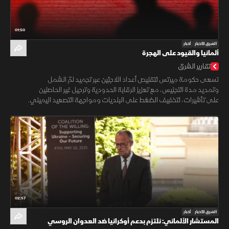
01:50
الشرق للأخبار
أخبار
ألمانيا والقيود على الهجرة
تقارير الشرق
تسعى حكومة ميرتس لتقليص أعداد اللاجئين عبر تجميد لمّ الشمل
وتمديد مدة التجنيس، مع تعزيز الرقابة الحدودية وترحيل غير الحاصلين
على تأشيرات، لتخفيف الضغط على البلديات ومواجهة التصعيد اليميني.
02:57
الشرق للأخبار
أخبار
المستشار الألماني: نلتزم بدعم أوكرانيا ضد العدوان الروسي