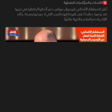
الكلمات والمؤتمرات الصحفية
أعلن المستشار الألماني فريدريش ميرتس دعم ألمانيا لأوكرانيا في حربها
ضد روسيا، مشددًا على ضرورة إنهاء الحرب التي لا مبرر لها بسرعة. وأكد
التزام بلاده بالسلام والحرية عالميًا.
01:34
الشرق Bloomberg
اقتصاد
المستشار الألماني: التجارة الحرة أفضل من الرسوم الجمركية
جلسة المساء
أكد المستشار الألماني أولاف شولتز أن التجارة الحرة عنصر أساسي لازدهار
الاقتصاد العالمي، مشيرًا إلى أن معظم النمو الذي شهده العالم كان
بفضلها. وأضاف أن التجارة الحرة العادلة أفضل من الرسوم الجمركية.