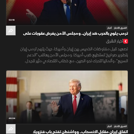
53:16
الشرق للأخبار
أخبار
ترمب يلوح بالحرب ضد إيران.. ومجلس الأمن يفرض عقوبات على
"الدعم السريع"
أخبار الشرق
تصعيد قبل مفاوضات الخميس بين إيران وأميركا، حيث يتهم ترمب إيران
بتطوير صواريخ تستطيع ضرب أميركا. ومجلس الأمن يعاقب "الدعم
السريع"، وألمانيا تتحرك نحو الصين، مع خطاب اقتصادي مثير للجدل.
46:04
الشرق للأخبار
أخبار
اتفاق إيران مقابل الانسحاب.. وواشنطن تفتح باب فنزويلا