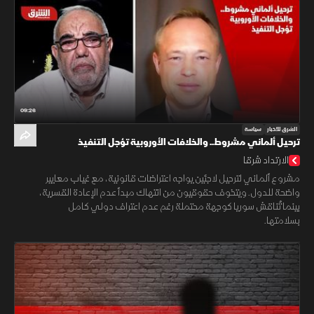
09:26
الشرق للأخبار
سياسة
ترحيل ألماني مشروط.. والخلافات الأوروبية تؤجل التنفيذ
الارتداد شرقا
مشروع ألماني لترحيل لاجئين يواجه اعتراضات قانونية، مع غياب معايير
واضحة للدول. ويتخوف حقوقيون من انتهاك مبدأ عدم الإعادة القسرية،
بينما تُناقش سوريا كوجهة محتملة رغم عدم اعتراف دولي كامل
بسلامتها.