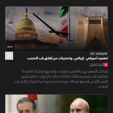
42:41
الشرق للأخبار
أخبار
تصعيد أميركي - إيراني.. وتحذيرات من إغلاق باب المندب
أخبار الشرق
يتواصل التصعيد بين واشنطن وطهران مع توسيع الولايات المتحدة
ضرباتها على جسور ومنشآت طاقة ومطار داخل إيران، مقابل تلويح
الحرس الثوري بتوسيع هجماته، فيما حذرت روسيا من تداعيات إغلاق باب
المندب