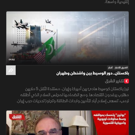
إقليمية واسعة.
01:32
الشرق للأخبار
أخبار
باكستان.. دور الوسيط بين واشنطن وطهران
تقارير الشرق
تبرز باكستان كوسيط هادئ بين أميركا وإيران، مستندة لثقل 5 ملايين
مغترب يرفدون اقتصادها. ومع انضمامها لمجلس السلام الذي أطلقه
ترمب، تسعى إسلام أباد لتأمين واردات الطاقة وتجاوز تحديات حرب إيران.