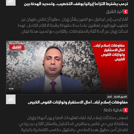
ترمب يشترط التزاما إيرانيا بوقف التخصيب.. وتمديد الهدنة بين
لبنان وإسرائيل
أخبار الشرق
أشار ترمب إلى توافق مع الصين بشأن إيران، معتبرا أن تخلي طهران عن
تخصيب اليورانيوم لعشرين عاما مدة مقبولة بشرط الالتزام الكامل، فيما
تحدثت إيران عن أزمة ثقة بالمفاوضات، بالتزامن مع تمديد هدنة لبنان.
11:14
الشرق للأخبار
أخبار
مفاوضات إسلام آباد.. آمال الاستقرار وتوازنات القوى الكبرى
تغطية خاصة
تسعى محادثات إسلام آباد لفك تعقيدات الصراع بين أميركا وإيران
بمشاركة جي دي فانس وعراقجي كما تحاول باكستان انتزاع دور ريادي،
لضمان أمن مضيق هرمز الملاحي، وتحقيق مكاسب اقتصادية وتجارية