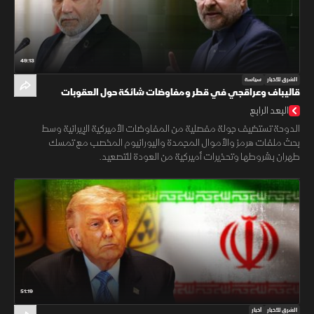
49:13
الشرق للأخبار
سياسة
قاليباف وعراقجي في قطر ومفاوضات شائكة حول العقوبات
والنووي
البعد الرابع
الدوحة تستضيف جولة مفصلية من المفاوضات الأميركية الإيرانية وسط
بحث ملفات هرمز والأموال المجمدة واليورانيوم المخصب مع تمسك
طهران بشروطها وتحذيرات أميركية من العودة للتصعيد.
51:19
الشرق للأخبار
أخبار