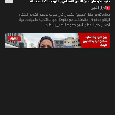
جنوب كردفان.. بين الأمن النفطي والتهديدات المحتملة
أخبار الشرق
يستمر تأمين حقل "هجليج" النفطي في جنوب كردفان لضمان استقرار
الإنتاج ومنع أي مناوشات، مع متابعة الجهات الأمنية والدبلوماسية
لضمان ضخ النفط وتأمين خطوط التصدير بانتظام.
05:37
الشرق للأخبار
أخبار
بين البرد والدمار.. سكان غزة يكافحون للبقاء
أخبار الشرق
تواجه غزة أزمة إنسانية حادة بسبب المنخفض الجوي الأخير، مع وفاة
عشرات الأشخاص بينهم أطفال، وتكافح فرق الدفاع المدني للتعامل مع
انهيارات المباني ونقص المساعدات والمعدات الأساسية.