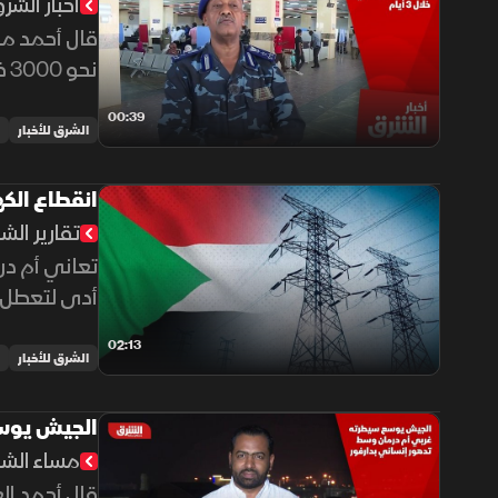
أخبار الشر
قال أحمد مح
نح
المسروقة.
00:39
الشرق للأخبار
انقطاع الكه
تقارير الش
تعاني أم در
أدى لتعطل أ
02:13
الشرق للأخبار
الجيش يوسع
مساء الش
قال أحمد ال