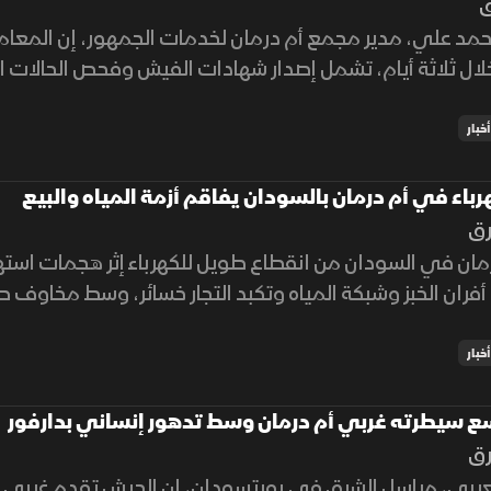
ق
مد علي، مدير مجمع أم درمان لخدمات الجمهور، إن المعا
و 3000 خلال ثلاثة أيام، تشمل إصدار شهادات الفيش وفحص الحالات
أخبار
رباء في أم درمان بالسودان يفاقم أزمة المياه والبيع
رق
مان في السودان من انقطاع طويل للكهرباء إثر هجمات است
فران الخبز وشبكة المياه وتكبد التجار خسائر، وسط مخاوف صح
أخبار
 سيطرته غربي أم درمان وسط تدهور إنساني بدارفور
رق
عربي، مراسل الشرق في بورتسودان، إن الجيش تقدم غربي أم