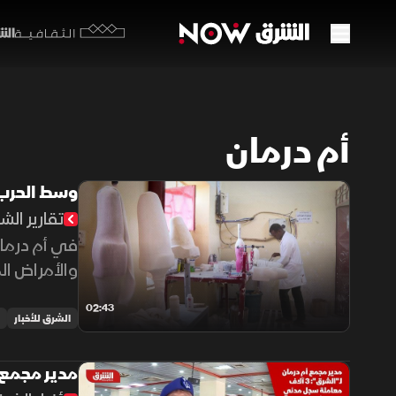
الشرق y
الثقافية
أم درمان
وسط الحرب ا
تقارير الش
في أم درمان
والأمراض الم
02:43
الشرق للأخبار
مدير مجمع أم درمان لـ"ا