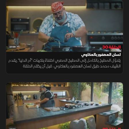
الحلقة 30
27:59
لسان العصفور بالعكاوي
يتحوّل المطبخ بالكامل إلى المطبخ المصري احتفاءً بنكهات "أم الدنيا". يقدم
الشيف محمد طبق لسان العصفور بالعكاوي، قبل أن يختتم الحلقة
والموسم بأكمله مع سلطة الرنجة، في نهاية تعبر عن الأصالة والبساطة