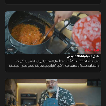
طبق اللحمة المشوية بالكرنب ثم ننتقل إلى واحد من أشهرالأطباق وهو
الجابتشي
الحلقة 22
30:12
طبق المبقبقة التقليدي
في هذه الحلقة، نستكشف معا أسرار المطبخ الليبي الغني بالنكهات
والتقاليد. سنبدأ بالتعرف على أشهر أطباقهم وطريقة تحضير طبق المبقبقة
التقليدي، ثم نتعلم خطوة بخطوة كيفية إعداد الممبار على الطريقة الليبية