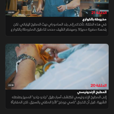
الحلقة 21
25:30
مخروطة بالكوارع
في هذه الحلقة، نأخذكم إلى بلد الساموراي حيث المطبخ الياباني، لكن
بلمسة مصرية مميزة!. وسيحضر الشيف محمد لنا طبق المخروطة بالكوارع
على طريقته الخاصة، وبعدها ننتقل لتحضير فراخ بانيه بالكرنب
الحلقة 20
25:19
المطبخ الإندونيسي
إلى المطبخ الإندونيسي لنكتشف أسرار طبق "جادو جادو" المميز بصلصته
الشهية، قبل أن نتذوق "ناسي جورنج" الأرز المقلي بالسجق، لكن المفاجأة
أن الشيف محمد يضيف لمساته المصرية الخاصة.