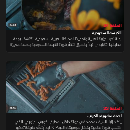
الحلقة 24
24:05
الكبسة السعودية
رحلة نحو الجزيرة العربية وتحديدًا المملكة العربية السعودية لنكتشف روعة
مطبخها التقليدي. نبدأ بالطبق الأكثر شهرة الكبسة السعودية بلمسة مميزة
تجمع بين التكا المصرية والأرز المصري لخلق نكهة مبتكرة.
الحلقة 23
27:06
لحمة مشوية بالكرنب
ينضم إلينا الشيف محمد في جولة داخل المطبخ الكوري الجنوبي، الذي
اكتسب شهرة عالمية بفضل موسيقاه الـK‑Pop. نبدأ بتعلّم طريقة تحضير