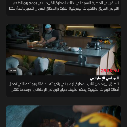
نسافر إلى المطبخ السوداني، ذلك المطبخ الفريد الذي يجمع بين الطعم
النوبي العريق والنكهات الإفريقية الغنية والمذاق العربي الأصيل. نبدأ رحلتنا
بطبق الكمونية بالكبدة، ثم سلطة الفول السوداني
الحلقة 25
26:40
البرياني الإماراتي
ننطلق اليوم من قلب المطبخ الإماراتي بنكهاته الدافئة وروائحه التي تحمل
أصالة البيوت الخليجية. يحضر الشيف دجاج البرياني الإماراتي، وبعدها ننتقل
إلى واحدة من أكثر الحلويات الإماراتية المحبوبة، البلاليط