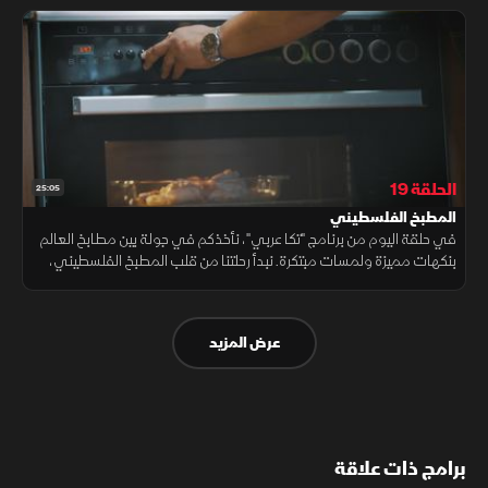
الحلقة 19
25:05
المطبخ الفلسطيني
في حلقة اليوم من برنامج "تكا عربي"، نأخذكم في جولة بين مطابخ العالم
بنكهات مميزة ولمسات مبتكرة. نبدأ رحلتنا من قلب المطبخ الفلسطيني،
حيث يقدم الشيف محمد طبق المسخن الشهير بكل تفاصيله الأصيلة.
عرض المزيد
برامج ذات علاقة