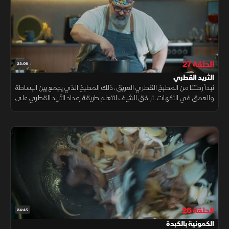
الحلقة 27
23:06
الثريد القطري
نبدأ رحلتنا من المطبخ القطري العريق، ذلك المطبخ الذي يجمع بين البساطة
والعمق في النكهات. نرافق الشيف لنتعلم طريقة إعداد الثريد القطري على
أصالته؛ ونستكشف كيفية تحضير سلطة البرغل.
الحلقة 26
24:45
الكمونية بالكبدة