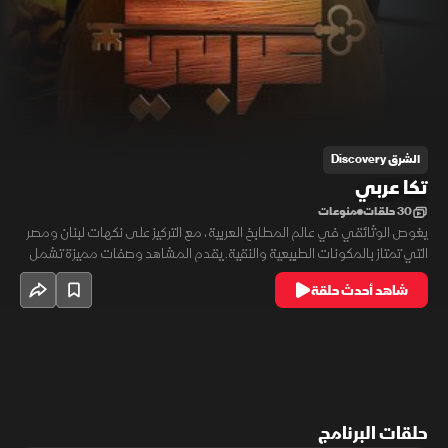
الشرق Discovery
تكا عربي
30 حلقات
منوعات
يغوص الوثائقي في عالم المطابخ العربية، مع التركيز على نكهات لبنان ومصر
التي تمتاز بالمكونات الطبيعية والنقية. يقدم المشاهد وصفات مميزة تشمل
النقانق والسجق بدبس الرمان، ويعرض طرق الطهي التقليدية بأسلوب عصري
شاهد أحدث حلقة
يجمع بين الطعم الأصيل واللمسات المبتكرة، ليكشف عن سحر الطهي العربي
وإبداعه.
حلقات البرنامج