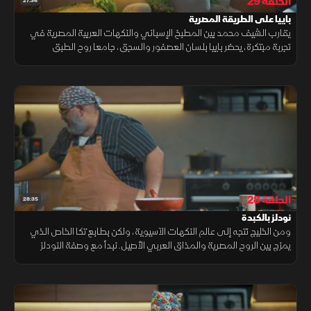
الحلقة 29
27:36
باييا على الطريقة المصرية
يقارب الشيف محمد بين المطبخ الإسباني والنكهات العربية المصرية في
تجربة مبتكرة، يحضر باييا بلسان العصفور والسجق، جامعا روح الطبق
الإسباني مع مكونات مصرية. ثم يقدم بطاطس برافوس، بصلصة السحاوي
المصرية
الحلقة 28
28:35
نودلز بالكبدة
ومن الخليج نتجه إلى عالم النكهات الآسيوية، ولكن بطابع تكا الخاص الذي
يمزج بين الروح المصرية والمذاق العربي الأصيل. نبدأ مع وصفة النودلز
بالكبدة، طبق مغذ وقوي النكهة، ثم نتعلم الأرز المقلي المحبوب